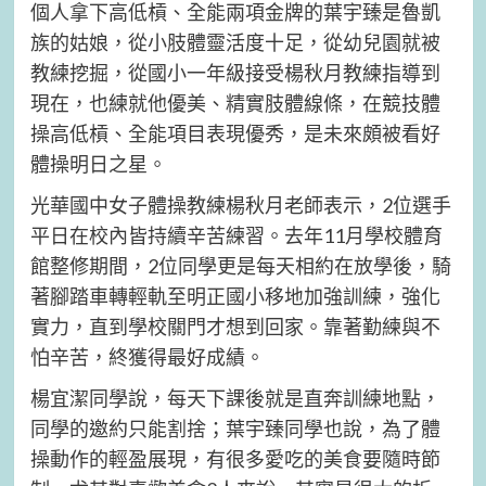
個人拿下高低槓、全能兩項金牌的葉宇臻是魯凱
族的姑娘，從小肢體靈活度十足，從幼兒園就被
教練挖掘，從國小一年級接受楊秋月教練指導到
現在，也練就他優美、精實肢體線條，在競技體
操高低槓、全能項目表現優秀，是未來頗被看好
體操明日之星。
光華國中女子體操教練楊秋月老師表示，2位選手
平日在校內皆持續辛苦練習。去年11月學校體育
館整修期間，2位同學更是每天相約在放學後，騎
著腳踏車轉輕軌至明正國小移地加強訓練，強化
實力，直到學校關門才想到回家。靠著勤練與不
怕辛苦，終獲得最好成績。
楊宜潔同學說，每天下課後就是直奔訓練地點，
同學的邀約只能割捨；葉宇臻同學也說，為了體
操動作的輕盈展現，有很多愛吃的美食要隨時節