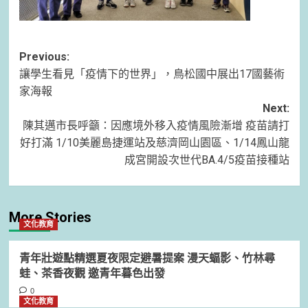
Post
Previous:
讓學生看見「疫情下的世界」，鳥松國中展出17國藝術
navigation
家海報
Next:
陳其邁市長呼籲：因應境外移入疫情風險漸增 疫苗請打
好打滿 1/10美麗島捷運站及慈濟岡山園區、1/14鳳山龍
成宮開設次世代BA.4/5疫苗接種站
More Stories
文化教育
青年壯遊點精選夏夜限定避暑提案 漫天蝠影、竹林尋
蛙、茶香夜觀 邀青年暮色出發
0
文化教育