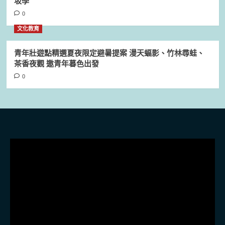
坂學
0
文化教育
青年壯遊點精選夏夜限定避暑提案 漫天蝠影、竹林尋蛙、
茶香夜觀 邀青年暮色出發
0