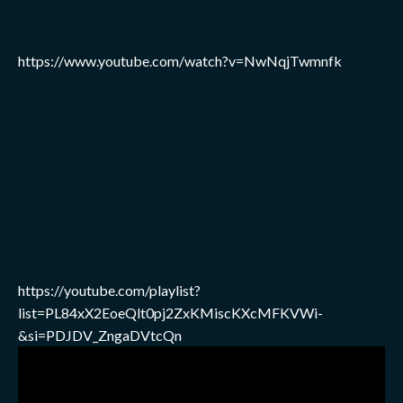
https://www.youtube.com/watch?v=NwNqjTwmnfk
https://youtube.com/playlist?
list=PL84xX2EoeQlt0pj2ZxKMiscKXcMFKVWi-
&si=PDJDV_ZngaDVtcQn