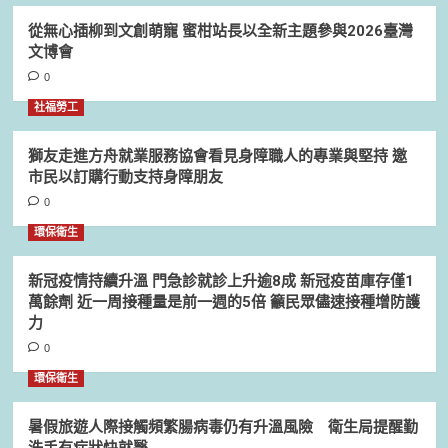
從無心插柳到文創萌寵 蜜柑站長以全新主題參與2026臺灣
文博會
0
社福勞工
獅友走進方舟就業服務協會看見身障職人的專業與堅持 邀
市民以訂購行動支持身障朋友
0
環保衛生
新冠疫情持續升溫 門急診就診上升逾8成 新冠疫苗庫存僅1
萬餘劑 近一周接種量是前一週的5倍 籲民眾儘速接種增防護
力
0
環保衛生
暑假旅遊人際接觸頻繁腸病毒仍有升溫風險 衛生局提醒勤
洗手有症狀快就醫