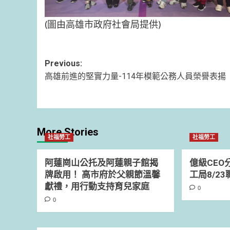
(圖由高雄市政府社會局提供)
Post
Previous:
高雄前進的堅實力量-114年模範公務人員榮譽表揚
navigation
More Stories
社福勞工
社福勞工
阿蓮崗山公托及阿蓮親子館揭
億級CEO
牌啟用！ 高市府於父親節溫馨
工局8/2
獻禮，用行動支持育兒家庭
0
0