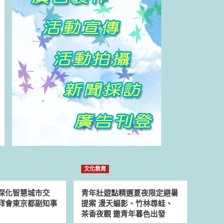
文化教育
深化智慧城市交
青年壯遊點精選夏夜限定避暑
拜會東京都副知事
提案 漫天蝠影、竹林尋蛙、
茶香夜觀 邀青年暮色出發