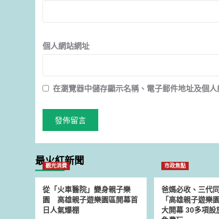
個人網站網址
在
瀏覽器
中儲存顯示名稱、電子郵件地址及個人
最火紅新聞
觀光消費
市政焦點
從「火車醫院」變身親子樂
爸媽必收、三代
園 高雄親子遊樂園區開幕首
「高雄親子遊樂園
日人氣爆棚
大開幕 30多項