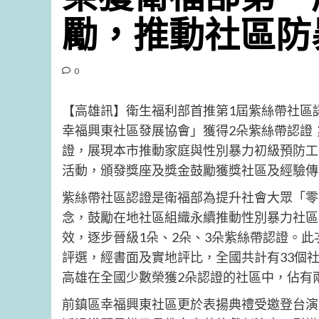
勵，推動社區防
0
【高雄訊】衛生福利部首推第1屆紫絲帶社區
幸福興東社區發展協會」獲得2朵紫絲帶認證
證，展現本市推動家庭與性別暴力初級預防工
活動，頒發獎座及獎金鼓勵獲獎社區及經驗傳
紫絲帶社區認證是衛福部為提升社會大眾「零
念，鼓勵在地社區組織永續推動性別暴力社區
效，逐步晉級1朵、2朵、3朵紫絲帶認證。此
評選，經書面及實地評比，全國共計有33個社
高雄在全國少數榮獲2朵認證的社區中，佔有
前鎮區幸福興東社區更於表揚典禮受邀登台演