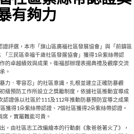
暴有夠力
認證評選，本市「旗山區廣福社區發展協會」與「前鎮區
；「三民區幸福千歲社區發展協會」獲得1朵紫絲帶認
作的卓越績效與成果，衛福部辦理表揚典禮及觀摩交流
承。
暴力．零容忍」的社區意識，扎根並建立正確防暴觀
初級預防工作所設立之獎勵制度，依據社區推動宣導成
次認證係以社區於111及112年推動防暴預防宣導之成果
區獲得1朵紫絲帶認證、7個社區獲得2朵紫絲帶認證。
兩席，實屬難能可貴。
出，由社區志工改編繪本的行動劇《象爸爸著火了》，