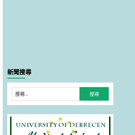
新聞搜尋
搜
尋
關
鍵
字: