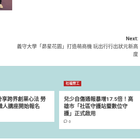
Next:
義守大學「昴星花園」打造萌商機 玩出行行出狀元新高
度
社福勞工
分享跨界創業心法 勞
兒少自傷通報暴增17.5倍！高
3職人講座開始報名
雄市「社區守護站暨數位守
護」正式啟用
0