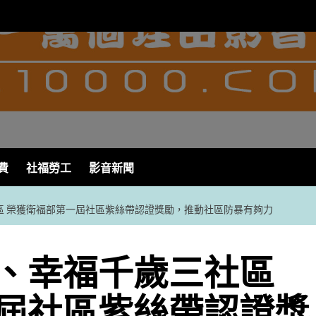
費
社福勞工
影音新聞
區 榮獲衛福部第一屆社區紫絲帶認證獎勵，推動社區防暴有夠力
、幸福千歲三社區
屆社區紫絲帶認證獎