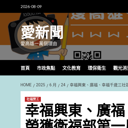
Skip
2026-08-09
to
content
愛新聞
愛高雄一萬個理由
首頁
市政焦點
文化教育
環保衛生
觀光消
HOME
2025
6 月
24
幸福興東、廣福、幸福千歲三社
社福勞工
幸福興東、廣福
榮獲衛福部第一