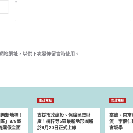
*
網站網址，以供下次發佈留言時使用。
市政焦點
市政焦點
同樂新地標！
支援市政建設、保障民眾財
高雄、東京
區」8/8盛
產！楠梓等5區最新地形圖將
流 李懷仁
設施暑假全面
於8月20日正式上線
宮坂學