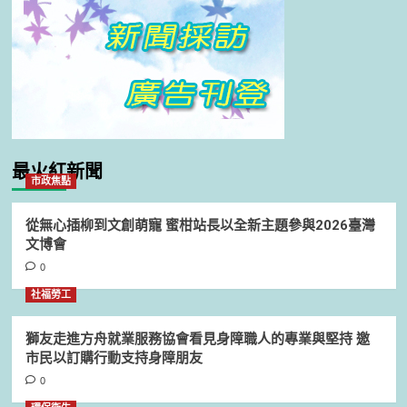
最火紅新聞
市政焦點
從無心插柳到文創萌寵 蜜柑站長以全新主題參與2026臺灣
文博會
0
社福勞工
獅友走進方舟就業服務協會看見身障職人的專業與堅持 邀
市民以訂購行動支持身障朋友
0