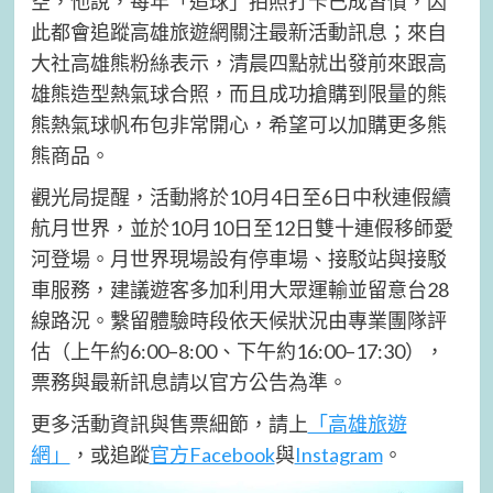
空，他說，每年「追球」拍照打卡已成習慣，因
此都會追蹤高雄旅遊網關注最新活動訊息；來自
大社高雄熊粉絲表示，清晨四點就出發前來跟高
雄熊造型熱氣球合照，而且成功搶購到限量的熊
熊熱氣球帆布包非常開心，希望可以加購更多熊
熊商品。
觀光局提醒，活動將於10月4日至6日中秋連假續
航月世界，並於10月10日至12日雙十連假移師愛
河登場。月世界現場設有停車場、接駁站與接駁
車服務，建議遊客多加利用大眾運輸並留意台28
線路況。繫留體驗時段依天候狀況由專業團隊評
估（上午約6:00–8:00、下午約16:00–17:30），
票務與最新訊息請以官方公告為準。
更多活動資訊與售票細節，請上
「高雄旅遊
網」
，或追蹤
官方Facebook
與
Instagram
。