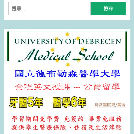
搜
尋
關
鍵
字: