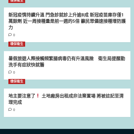
環保衛生
新冠疫情持續升溫 門急診就診上升逾8成 新冠疫苗庫存僅1
萬餘劑 近一周接種量是前一週的5倍 籲民眾儘速接種增防護
力
0
環保衛生
暑假旅遊人際接觸頻繁腸病毒仍有升溫風險 衛生局提醒勤
洗手有症狀快就醫
0
環保衛生
地主要注意了
土地廠房出租成非法棄置場 將被註記至清
理完成
0