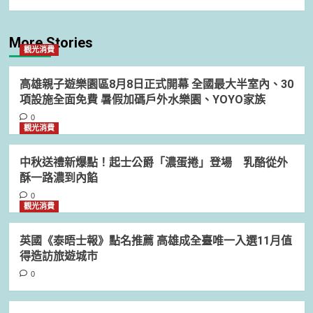
More Stories
觀光消費
高雄親子遊樂園區8月8日正式開幕 全國最大半室內、30
項設施全面免費 暑假加碼戶外水樂園、YOYO家族
0
觀光消費
中秋送禮新爆點！起士公爵「濃蛋捲」登場 乳酪從外
酥一路濃到內餡
0
觀光消費
英國《泰晤士報》點名推薦 高雄成全臺唯一入選11月值
得造訪旅遊城市
0