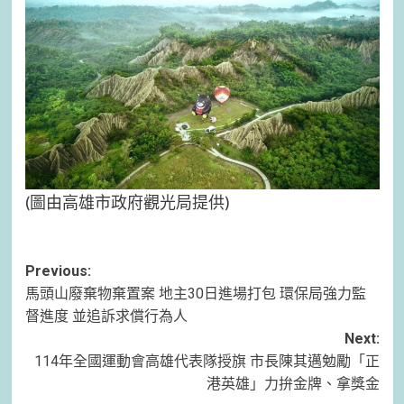
(圖由高雄市政府觀光局提供)
Post
Previous:
馬頭山廢棄物棄置案 地主30日進場打包 環保局強力監
navigation
督進度 並追訴求償行為人
Next:
114年全國運動會高雄代表隊授旗 市長陳其邁勉勵「正
港英雄」力拚金牌、拿獎金