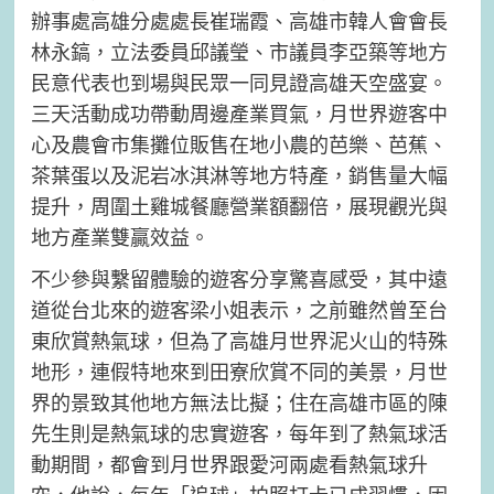
辦事處高雄分處處長崔瑞霞、高雄市韓人會會長
林永鎬，立法委員邱議瑩、市議員李亞築等地方
民意代表也到場與民眾一同見證高雄天空盛宴。
三天活動成功帶動周邊產業買氣，月世界遊客中
心及農會市集攤位販售在地小農的芭樂、芭蕉、
茶葉蛋以及泥岩冰淇淋等地方特產，銷售量大幅
提升，周圍土雞城餐廳營業額翻倍，展現觀光與
地方產業雙贏效益。
不少參與繫留體驗的遊客分享驚喜感受，其中遠
道從台北來的遊客梁小姐表示，之前雖然曾至台
東欣賞熱氣球，但為了高雄月世界泥火山的特殊
地形，連假特地來到田寮欣賞不同的美景，月世
界的景致其他地方無法比擬；住在高雄市區的陳
先生則是熱氣球的忠實遊客，每年到了熱氣球活
動期間，都會到月世界跟愛河兩處看熱氣球升