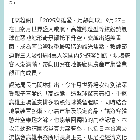
0
【高雄訊】「2025高雄愛．月熱氣球」9月27日
在田寮月世界盛大啟航，高雄熊造型等繽紛熱氣
球在惡地地形奇景襯托下升空，交織出絕美畫
面，成為南台灣秋季最吸睛的觀光焦點，教師節
連假三天吸引逾4萬人次國內外遊客到訪，現場遊
客人潮滿滿，帶動田寮在地餐廳與農產市集營業
額正向成長。
觀光局長高閔琳指出，今年月世界場次特別讓深
受親子喜愛的「高雄熊」造型球驚喜亮相、重返
高雄主場並安排多顆熱氣球繫留體驗，同時結合
地景裝置藝術、小農市集及限定商品，讓遊客體
驗升空樂趣之餘，也能帶回獨特的高雄記憶。本
次活動邀請國際貴賓共襄盛舉，包括日本台灣交
流協會高雄事務所所長奧正史、馬尼拉經濟文化