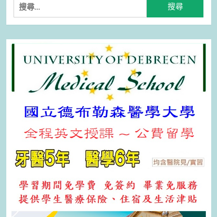
搜
尋
關
鍵
字: