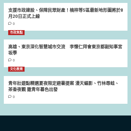
支援市政建設、保障民眾財產！楠梓等5區最新地形圖將於8
月20日正式上線
0
市政焦點
高雄、東京深化智慧城市交流 李懷仁拜會東京都副知事宮
坂學
0
文化教育
青年壯遊點精選夏夜限定避暑提案 漫天蝠影、竹林尋蛙、
茶香夜觀 邀青年暮色出發
0