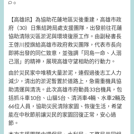
0
【高雄訊】為協助花蓮地區災後重建，高雄市政
府（30）日集結跨局處支援團隊，出發前往花蓮
協助清除災區淤泥與環境復原工作。由副秘書長
王啓川授旗給高雄市政府救災團隊，代表市長向
即將出發的同仁致意，並強調「同島一命、人溺
己溺」的精神，展現高雄守望相助的行動力。
由於災民家中堆積大量淤泥，連假過後志工人力
減少，清出的淤泥暫置於道路上，急需重機具協
助清運與清洗。此次高雄市府動員33台機具，包
括抓斗車10台、山貓5台、清消車4輛、水車2輛及
66位人員，協助災民清除家園、恢復生活，希望
能在中秋節前讓災民的家園回復正常，安心過
節。