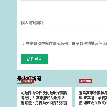
個人網站網址
在
瀏覽器
中儲存顯示名稱、電子郵件地址及個人
最火紅新聞
社福勞工
市政焦點
阿蓮崗山公托及阿蓮親子館揭
臺鐵高雄機廠轉
牌啟用！ 高市府於父親節溫
區 陳其邁：承載
馨獻禮，用行動支持育兒家庭
憶 讓歷史在歡笑