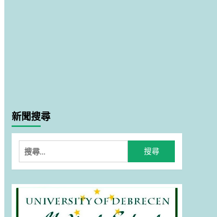
新聞搜尋
搜
尋
關
鍵
字: