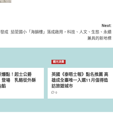
Next:
寄發成
茄萣國小「海韻樓」落成啟用，科技、人文、生態、永續
兼具的新地標
觀光消費
新爆點！起士公爵
英國《泰晤士報》點名推薦 高
」登場 乳酪從外酥
雄成全臺唯一入選11月值得造
內餡
訪旅遊城市
0