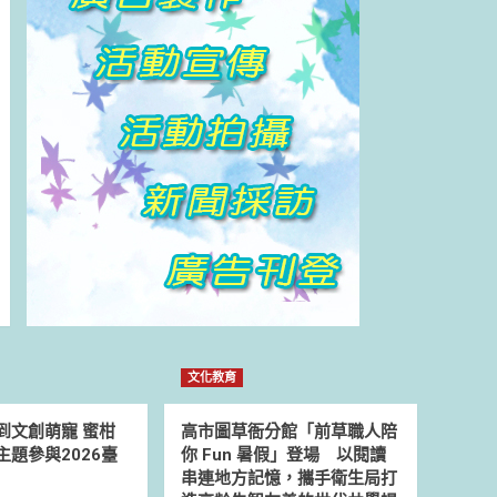
文化教育
到文創萌寵 蜜柑
高市圖草衙分館「前草職人陪
題參與2026臺
你 Fun 暑假」登場 以閱讀
串連地方記憶，攜手衛生局打