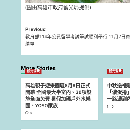
(圖由高雄市政府觀光局提供)
Post
Previous:
教育部114年公費留學考試筆試順利舉行 11月7日
navigation
績單
More Stories
觀光消費
觀光消費
高雄親子遊樂園區8月8日正式
中秋送禮
開幕 全國最大半室內、30項設
「濃蛋捲
施全面免費 暑假加碼戶外水樂
一路濃到
園、YOYO家族
0
0