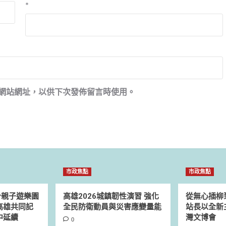
*
網站網址，以供下次發佈留言時使用。
市政焦點
市政焦點
身親子遊樂園
高雄2026城鎮韌性演習 強化
從無心插柳
高雄共同記
全民防衛動員與災害應變量能
站長以全新主
中延續
灣文博會
0