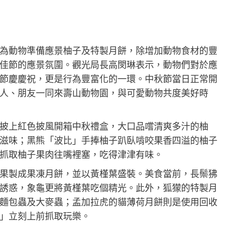
為動物準備應景柚子及特製月餅，除增加動物食材的豐
佳節的應景氛圍。觀光局長高閔琳表示，動物們對於應
節慶慶祝，更是行為豐富化的一環。中秋節當日正常開
人、朋友一同來壽山動物園，與可愛動物共度美好時
披上紅色披風開箱中秋禮盒，大口品嚐清爽多汁的柚
滋味；黑熊「波比」手捧柚子趴臥啃咬果香四溢的柚子
抓取柚子果肉往嘴裡塞，吃得津津有味。
果製成果凍月餅，並以黃槿葉盛裝。美食當前，長鬃狒
誘惑，象龜更將黃槿葉吃個精光。此外，狐獴的特製月
麵包蟲及大麥蟲；孟加拉虎的貓薄荷月餅則是使用回收
」立刻上前抓取玩樂。