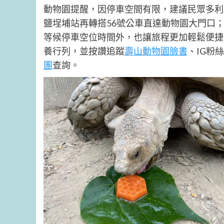
動物園提醒，因停車空間有限，建議民眾多利
鹽埕埔站再轉搭56號公車直達動物園大門口
等候停車空位時間外，也讓旅程更加輕鬆便捷
養行列，並按讚追蹤
壽山動物園臉書
、IG粉
團
查詢。