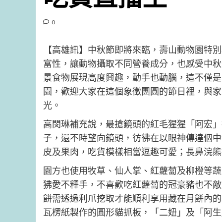
0
【高雄訊】中秋節即將來臨，壽山動物園特別
富性，讓動物攝取不同營養成分，也感受中秋
景食物展現高度興趣，動手也動腦，這不僅是
園，歡迎大家在這個象徵團圓的節日裡，與家
光。
高閔琳補充說，最搶鏡頭的紅毛猩猩「阿宏」
子，還不時望向鏡頭，彷彿在以眼神傳達個中
皮及果肉，吃貨模樣相當逗趣可愛；長鼻浣熊
園方也使用牧草、仙人掌、紅蘿蔔及柳橙等蔬
狒愛不釋手，不喜歡吃紅蘿蔔的冠豪豬也不敵
餅需透過利爪挖取才能順利享用藏在月餅內的
瓦楞紙製作的圓形貓抓板，「二妞」及「阿生