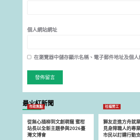
個人網站網址
在
瀏覽器
中儲存顯示名稱、電子郵件地址及個人
最火紅新聞
市政焦點
社福勞工
從無心插柳到文創萌寵 蜜柑
獅友走進方舟就
站長以全新主題參與2026臺
見身障職人的專業
灣文博會
市民以訂購行動