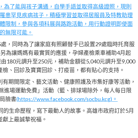
年，為了能與孩子溝通，自學手語並取得高級證照，現則
罹患罕見疾病孩子，積極學習並取得居服員及特教助理
體限制，參與各項科展與路跑活動，用行動證明即使面
的無限可能。
5處，同時為了讓家庭有照顧替手已設置29處臨時托育服
，另為讓媽媽有最實質的應援，孕婦產檢乘車補助4月起
80元調升至250元，補助金額從5,040元調升至9,000
產檢、回診及寶寶回診、打疫苗，都有貼心的支持。
別有期間限定、藝文活動、健康照護及市集好康等活動，
媽咪進場運動免費」活動（籃、排球場除外，每人每日限
局臉書
(https://www.facebook.com/socbu.kcg)。
同的生命歷程，寫下最動人的故事。高雄市政府訂於5月
並獻上最誠摯祝福。