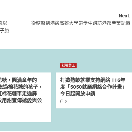
Next:
歲以
從糖廠到港邊高雄大學帶學生踏訪港都產業記憶
親子旅
社福勞工
花糖，圓滿童年的
打造熟齡就業支持網絡 116年
沒吃過棉花糖的孩子，
度「5050就業網絡合作計畫」
紅棉花糖車走遍屏
今日起開放申請
敏用甜蜜傳遞愛與公
0