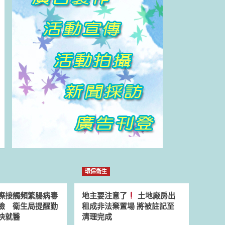
環保衛生
際接觸頻繁腸病毒
地主要注意了
土地廠房出
險 衛生局提醒勤
租成非法棄置場 將被註記至
快就醫
清理完成