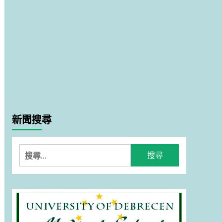
新聞搜尋
搜
尋
關
鍵
字: