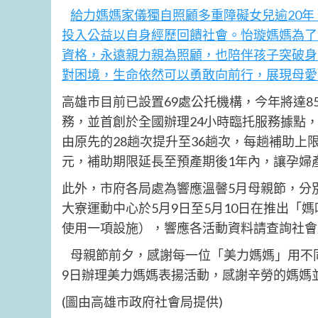
給力媽媽家儀獨自照顧多重障礙女兒逾20
投入公益以自身經歷回饋社會。怡璇媽媽為了
資格，永遠親力親為照顧，也陪伴孩子突破身
對困境，生命依然可以勇敢向前行，展現母愛
高雄市目前已設置69處公托機構，今年將達8
務，並首創於全國辦理24小時臨托服務據點
由原先的28趟次提升至36趟次，每趟補助上限由1
元，補助期限延長至預產期後1年內，讓孕婦
此外，市府各局處為響應溫韾5月母親節，分
大寮運動中心於5月9日至5月10日在推出「
使用一項設施），響應各活動資料請查詢社會
母親節前夕，感謝每一位「美力媽媽」用不
9日辦理美力媽媽表揚活動，感謝辛勞的媽媽
(圖由高雄市政府社會局提供)