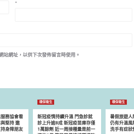
*
網站網址，以供下次發佈留言時使用。
環保衛生
環保衛生
業服務協會看
新冠疫情持續升溫 門急診就
暑假旅遊人
與堅持 邀
診上升逾8成 新冠疫苗庫存僅
仍有升溫風
支持身障朋友
1萬餘劑 近一周接種量是前一
洗手有症狀