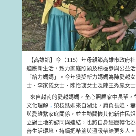
【高雄訊】今（115）年母親節高雄市政府
適應新生活，致力家庭照顧及積極參與公益活
「給力媽媽」。今年獲獎新力媽媽為陳愛越女
士、李家儀女士、陳怡璇女士及陳王秀鳳女士
來自越南的愛越媽媽，全心照顧家中長輩，
文化理解
；
榮枝媽媽來自湖北，肩負長媳、妻
與愛維繫家庭關係，並主動關懷其他新住民姐
立對土地的認同與連結，也將自身經歷轉化為
善生活環境，持續把希望與溫暖帶給更多人。