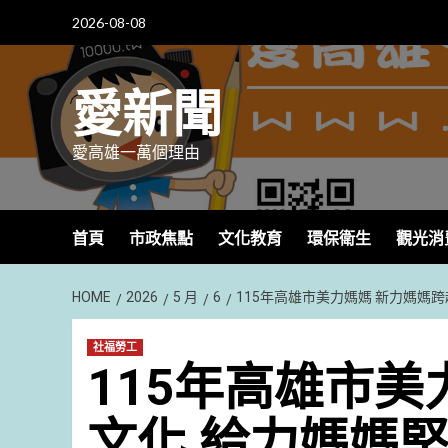
Skip
2026-08-08
to
content
愛新聞
愛高雄一萬個理由
首頁
市政焦點
文化教育
環保衛生
觀光消
HOME
2026
5 月
6
115年高雄市美力媽媽 新力媽媽
社福勞工
115年高雄市美
文化 給力媽媽