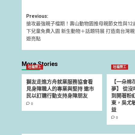
Post
Previous:
搶攻最強親子檔期！壽山動物園推母親節女性與12
navigation
下兒童免費入園 新生動物＋話題特展 打造南台灣
遊亮點
More Stories
社福勞工
社福勞工
獅友走進方舟就業服務協會看
【一朵棉
見身障職人的專業與堅持 邀市
夢】 從
民以訂購行動支持身障朋友
到開著粉
東，吳尤
0
益
0