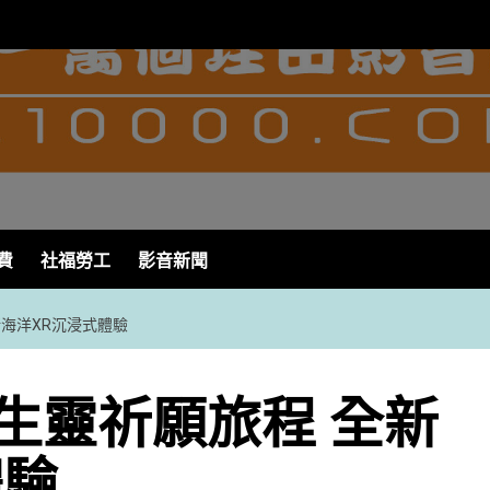
費
社福勞工
影音新聞
海洋XR沉浸式體驗
生靈祈願旅程 全新
體驗