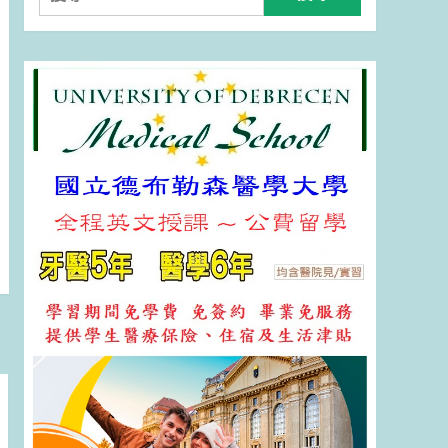
尋
關
鍵
字: