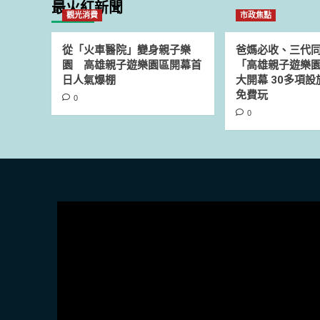
最火紅新聞
觀光消費
市政焦點
從「火車醫院」變身親子樂
爸媽必收、三代
園 高雄親子遊樂園區開幕首
「高雄親子遊樂園
日人氣爆棚
大開幕 30多項
免費玩
0
0