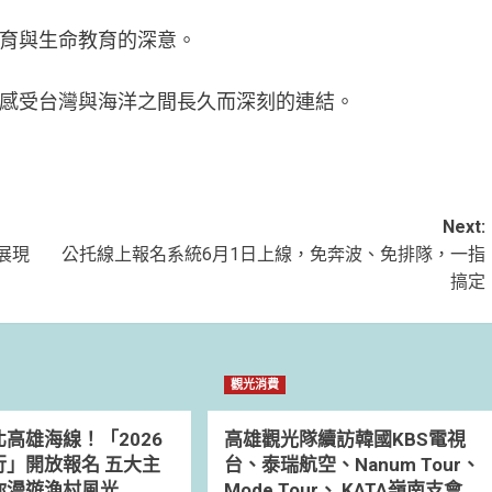
育與生命教育的深意。
感受台灣與海洋之間長久而深刻的連結。
Next:
展現
公托線上報名系統6月1日上線，免奔波、免排隊，一指
搞定
觀光消費
高雄海線！「2026
高雄觀光隊續訪韓國KBS電視
行」開放報名 五大主
台、泰瑞航空、Nanum Tour、
你漫遊漁村風光
Mode Tour、 KATA嶺南支會