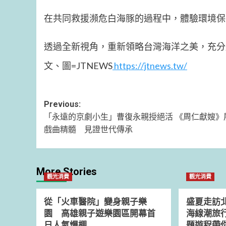
在共同救援瀕危白海豚的過程中，體驗環境保
透過全新視角，重新領略台灣海洋之美，充分
文、圖=JTNEWS
https://jtnews.tw/
Post
Previous:
「永遠的京劇小生」曹復永親授絕活 《周仁獻嫂》
navigation
戲曲精髓 見證世代傳承
More Stories
觀光消費
觀光消費
從「火車醫院」變身親子樂
盛夏走訪北
園 高雄親子遊樂園區開幕首
海線潮旅
日人氣爆棚
題遊程帶