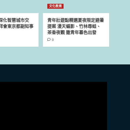
文化教育
深化智慧城市交
青年壯遊點精選夏夜限定避暑
拜會東京都副知事
提案 漫天蝠影、竹林尋蛙、
茶香夜觀 邀青年暮色出發
0