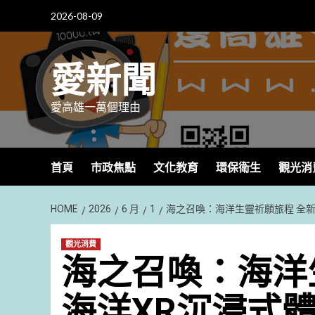
Skip
2026-08-09
to
content
愛新聞
愛高雄一萬個理由
首頁
市政焦點
文化教育
環保衛生
觀光消
HOME
2026
6 月
1
海之召喚：海洋生靈祈願旅程 全新
觀光消費
海之召喚：海洋
海洋XR沉浸式