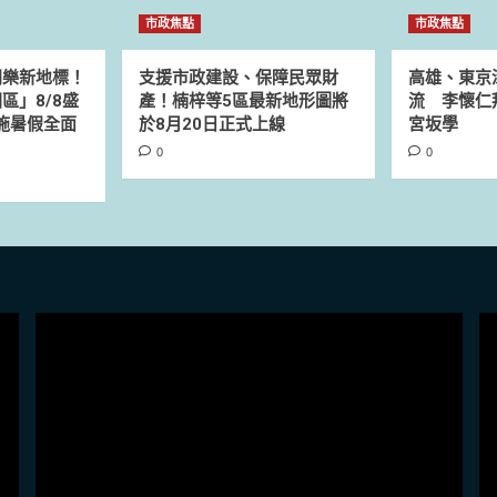
市政焦點
市政焦點
同樂新地標！
支援市政建設、保障民眾財
高雄、東京
區」8/8盛
產！楠梓等5區最新地形圖將
流 李懷仁
設施暑假全面
於8月20日正式上線
宮坂學
0
0