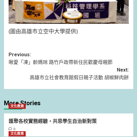
(圖由高雄市立空中大學提供)
Post
Previous:
啾愛「凍」齡媽咪 路竹戶政帶新住民歡慶母親節
navigation
Next:
高雄市立社會教育館假日親子活動 胡椒鮮肉餅
More Stories
文化教育
匯聚各校實務經驗，共思學生自治新對策
0
文化教育