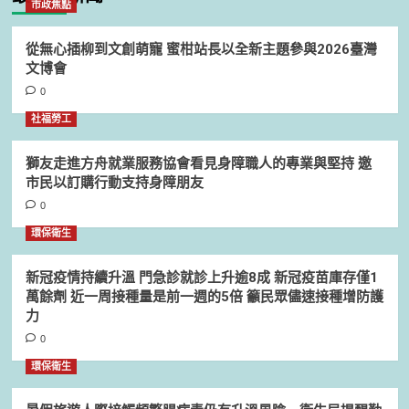
市政焦點
從無心插柳到文創萌寵 蜜柑站長以全新主題參與2026臺灣
文博會
0
社福勞工
獅友走進方舟就業服務協會看見身障職人的專業與堅持 邀
市民以訂購行動支持身障朋友
0
環保衛生
新冠疫情持續升溫 門急診就診上升逾8成 新冠疫苗庫存僅1
萬餘劑 近一周接種量是前一週的5倍 籲民眾儘速接種增防護
力
0
環保衛生