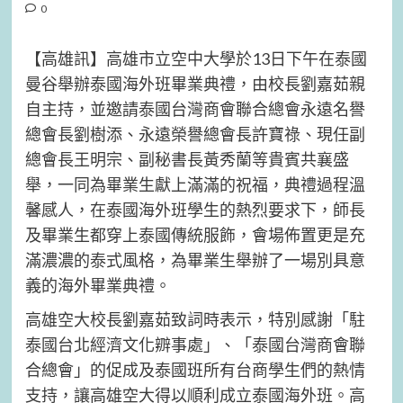
0
【高雄訊】高雄市立空中大學於13日下午在泰國
曼谷舉辦泰國海外班畢業典禮，由校長劉嘉茹親
自主持，並邀請泰國台灣商會聯合總會永遠名譽
總會長劉樹添、永遠榮譽總會長許寶祿、現任副
總會長王明宗、副秘書長黃秀蘭等貴賓共襄盛
舉，一同為畢業生獻上滿滿的祝福，典禮過程溫
馨感人，在泰國海外班學生的熱烈要求下，師長
及畢業生都穿上泰國傳統服飾，會場佈置更是充
滿濃濃的泰式風格，為畢業生舉辦了一場別具意
義的海外畢業典禮。
高雄空大校長劉嘉茹致詞時表示，特別感謝「駐
泰國台北經濟文化辧事處」、「泰國台灣商會聯
合總會」的促成及泰國班所有台商學生們的熱情
支持，讓高雄空大得以順利成立泰國海外班。高