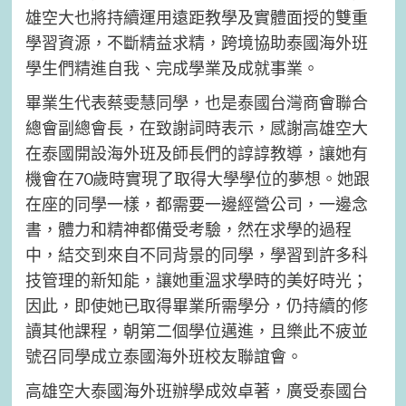
雄空大也將持續運用遠距教學及實體面授的雙重
學習資源，不斷精益求精，跨境協助泰國海外班
學生們精進自我、完成學業及成就事業。
畢業生代表蔡雯慧同學，也是泰國台灣商會聯合
總會副總會長，在致謝詞時表示，感謝高雄空大
在泰國開設海外班及師長們的諄諄教導，讓她有
機會在70歲時實現了取得大學學位的夢想。她跟
在座的同學一樣，都需要一邊經營公司，一邊念
書，體力和精神都備受考驗，然在求學的過程
中，結交到來自不同背景的同學，學習到許多科
技管理的新知能，讓她重溫求學時的美好時光；
因此，即使她已取得畢業所需學分，仍持續的修
讀其他課程，朝第二個學位邁進，且樂此不疲並
號召同學成立泰國海外班校友聯誼會。
高雄空大泰國海外班辦學成效卓著，廣受泰國台