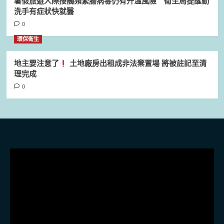
暑假旅遊人際接觸頻繁腸病毒仍有升溫風險 衛生局提醒勤
洗手有症狀快就醫
0
環保衛生
地主要注意了
土地廠房出租成非法棄置場 將被註記至清
理完成
0