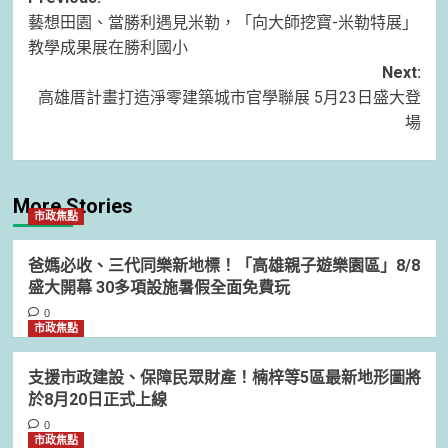
Post
藝想田園、當勝利遇見米勒，「向大師挖寶-米勒特展」
navigation
教學成果展在勝利國小
Next:
高雄厝計畫打造淨零建築城市官學聯展 5月23日盛大登
場
More Stories
市政焦點
爸媽必收、三代同樂新地標！「高雄親子遊樂園區」8/8
盛大開幕 30多項設施暑假全面免費玩
0
市政焦點
支援市政建設、保障民眾財產！楠梓等5區最新地形圖將
於8月20日正式上線
0
市政焦點