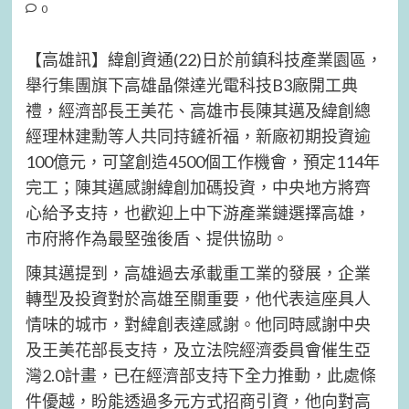
0
【高雄訊】緯創資通(22)日於前鎮科技產業園區，
舉行集團旗下高雄晶傑達光電科技B3廠開工典
禮，經濟部長王美花、高雄市長陳其邁及緯創總
經理林建勳等人共同持鏟祈福，新廠初期投資逾
100億元，可望創造4500個工作機會，預定114年
完工；陳其邁感謝緯創加碼投資，中央地方將齊
心給予支持，也歡迎上中下游產業鏈選擇高雄，
市府將作為最堅強後盾、提供協助。
陳其邁提到，高雄過去承載重工業的發展，企業
轉型及投資對於高雄至關重要，他代表這座具人
情味的城市，對緯創表達感謝。他同時感謝中央
及王美花部長支持，及立法院經濟委員會催生亞
灣2.0計畫，已在經濟部支持下全力推動，此處條
件優越，盼能透過多元方式招商引資，他向對高