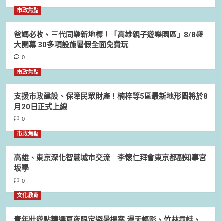
市政焦點
爸媽必收、三代同樂新地標！「高雄親子遊樂園區」8/8盛
大開幕 30多項設施暑假全面免費玩
0
市政焦點
支援市政建設、保障民眾財產！楠梓等5區最新地形圖將於8
月20日正式上線
0
市政焦點
高雄、東京深化智慧城市交流 李懷仁拜會東京都副知事宮
坂學
0
文化教育
青年壯遊點精選夏夜限定避暑提案 漫天蝠影、竹林尋蛙、