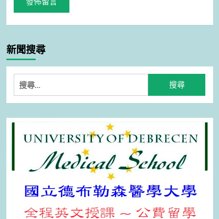
新聞搜尋
搜
尋
關
鍵
字: