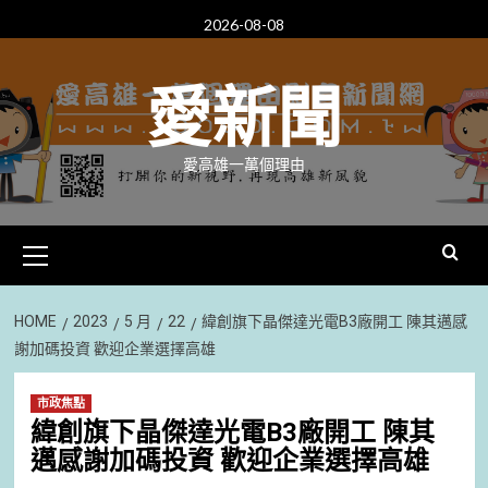
Skip
2026-08-08
to
content
愛新聞
愛高雄一萬個理由
Primary
Menu
HOME
2023
5 月
22
緯創旗下晶傑達光電B3廠開工 陳其邁感
謝加碼投資 歡迎企業選擇高雄
市政焦點
緯創旗下晶傑達光電B3廠開工 陳其
邁感謝加碼投資 歡迎企業選擇高雄