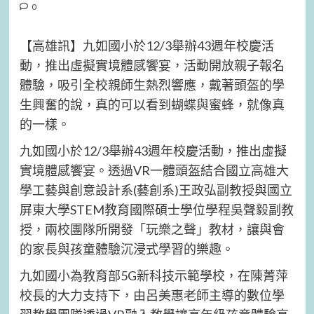
0
【高雄訊】九如國小於12/3舉辦43週年校慶活
動，推出虛擬實境體感饗宴，活動開放親子報名
體驗，吸引全校親師生熱烈響應，戴著頭盔的學
生興奮的說，真的可以看到蝴蝶與蜜蜂，就像真
的一樣。
九如國小於12/3舉辦43週年校慶活動，推出虛擬
實境體感饗宴。透過VR一體頭盔結合國立高雄大
學工藝與創意設計系(藝創系)王政弘副教授與國立
屏東大學STEM教育國際碩士學位學程吳聲毅副教
授，兩校團隊所開發「玩樂之聲」教材，讓與會
的家長與孩童體驗沉浸式學習的樂趣。
九如國小為教育部5G新科技示範學校，在陳菁萍
校長的大力支持下，由呂美惠老師主導的數位學