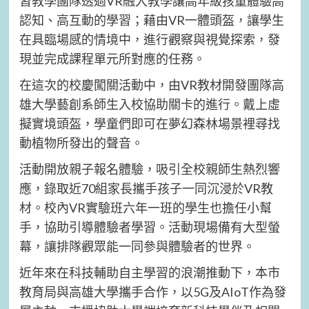
習教學團隊透過VR融入教學讓高年級孩童體驗高
認知、高互動的學習；藉由VR一體頭盔，讓學生
在具臨場感的情境中，進行觀察與視覺探索，發
現並完成課程單元所對應的任務。
在這次的校慶闖關活動中，由VR教材開發團隊高
雄大學藝創系師生入校協助關卡的進行。戴上虛
擬實境頭盔，學童們即可在夢幻森林場景裡尋找
動植物所發出的聲音。
活動開放親子報名體驗，吸引全校親師生熱烈響
應，錄取近70組家長攜手孩子一同沉浸於VR教
材。校內VR實驗班六年一班的學生也擔任小幫
手，協助引導體驗者學習。活動現場備有大型螢
幕，讓排隊觀眾能一同參與體驗者的世界。
近年來在科技輔助自主學習的浪潮推動下，本市
教育局與高雄大學攜手合作，以5G及AIoT作為發