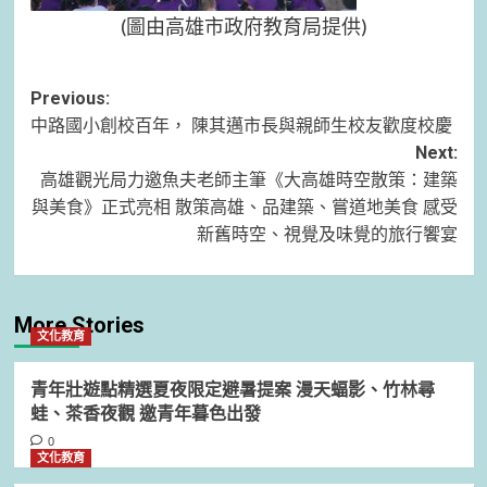
(圖由高雄市政府教育局提供)
Post
Previous:
中路國小創校百年， 陳其邁市長與親師生校友歡度校慶
navigation
Next:
高雄觀光局力邀魚夫老師主筆《大高雄時空散策：建築
與美食》正式亮相 散策高雄、品建築、嘗道地美食 感受
新舊時空、視覺及味覺的旅行饗宴
More Stories
文化教育
青年壯遊點精選夏夜限定避暑提案 漫天蝠影、竹林尋
蛙、茶香夜觀 邀青年暮色出發
0
文化教育