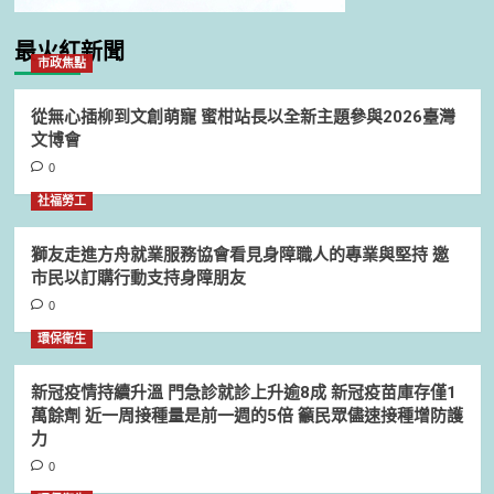
最火紅新聞
市政焦點
從無心插柳到文創萌寵 蜜柑站長以全新主題參與2026臺灣
文博會
0
社福勞工
獅友走進方舟就業服務協會看見身障職人的專業與堅持 邀
市民以訂購行動支持身障朋友
0
環保衛生
新冠疫情持續升溫 門急診就診上升逾8成 新冠疫苗庫存僅1
萬餘劑 近一周接種量是前一週的5倍 籲民眾儘速接種增防護
力
0