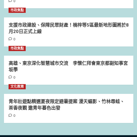
0
市政焦點
支援市政建設、保障民眾財產！楠梓等5區最新地形圖將於8
月20日正式上線
0
市政焦點
高雄、東京深化智慧城市交流 李懷仁拜會東京都副知事宮
坂學
0
文化教育
青年壯遊點精選夏夜限定避暑提案 漫天蝠影、竹林尋蛙、
茶香夜觀 邀青年暮色出發
0