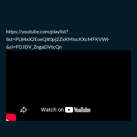
https://youtube.com/playlist?
list=PL84xX2EoeQlt0pj2ZxKMiscKXcMFKVWi-
&si=PDJDV_ZngaDVtcQn