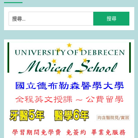
搜
尋
關
鍵
字: