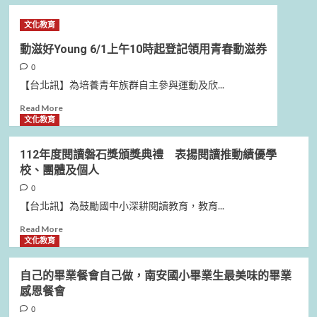
about
輸
委
教
請
會
文化教育
育
民
審
部
眾
議
動滋好Young 6/1上午10時起登記領用青春動滋券
「藝
提
通
0
師
前
過
藝
改
修
【台北訊】為培養青年族群自主參與運動及欣...
有
道
正
Read
Read More
計
通
捷
more
文化教育
畫
行
運
about
成
RK1、
動
果
O9
112年度閱讀磐石獎頒獎典禮 表揚閱讀推動績優學
滋
分
站
校、團體及個人
好
享
聯
Young
0
會」
合
6/1
傳
開
【台北訊】為鼓勵國中小深耕閱讀教育，教育...
上
承
發
午
Read
Read More
在
細
10
more
文化教育
地
部
時
about
傳
計
起
112
統
畫
自己的畢業餐會自己做，南安國小畢業生最美味的畢業
登
年
藝
感恩餐會
記
度
術
領
閱
0
之