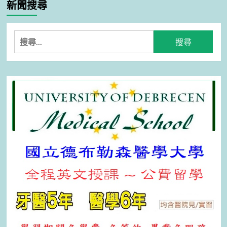
分
新聞搜尋
Show
島
視
頁
國
訊
家
交
搜
公
流
園
尋
解
關
說
鍵
人
員
字:
培
訓
順
利
完
成，
產
業
轉
型
起
步
走