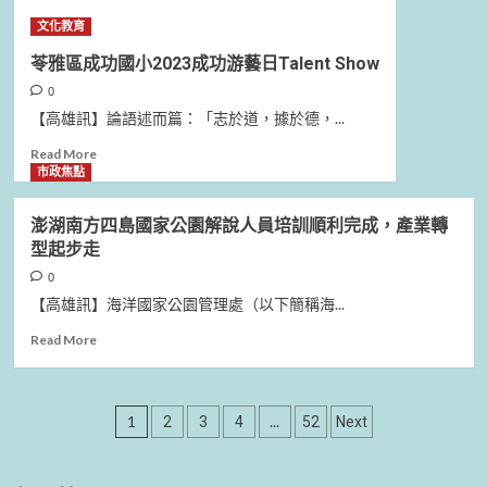
雄
三
味
文化教育
市
埤
的
3
國
畢
苓雅區成功國小2023成功游藝日Talent Show
學
小
業
0
生
與
感
獲
熊
【高雄訊】論語述而篇：「志於道，據於德，...
恩
2023
本
餐
Read
Read More
總
市
會
more
市政焦點
統
高
about
教
森
苓
育
町
澎湖南方四島國家公園解說人員培訓順利完成，產業轉
雅
獎
東
型起步走
區
學
成
0
園
功
義
【高雄訊】海洋國家公園管理處（以下簡稱海...
國
務
小
Read
Read More
教
2023
more
育
成
about
學
功
澎
校
文
游
湖
1
...
2
3
4
52
Next
國
藝
南
際
章
日
方
教
Talent
四
育