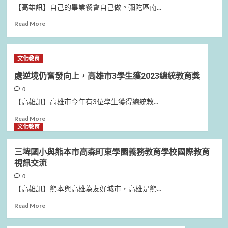
用
讀
美
【高雄訊】自己的畢業餐會自己做。彌陀區南...
青
磐
春
石
Read
Read More
動
獎
more
滋
頒
about
券
獎
自
文化教育
典
己
禮
的
處逆境仍奮發向上，高雄市3學生獲2023總統教育獎
表
畢
0
揚
業
閱
餐
【高雄訊】高雄市今年有3位學生獲得總統教...
讀
會
Read
Read More
推
自
more
文化教育
動
己
about
績
做，
處
優
南
三埤國小與熊本市高森町東學園義務教育學校國際教育
逆
學
安
視訊交流
境
校、
國
仍
0
團
小
奮
體
畢
【高雄訊】熊本與高雄為友好城市，高雄是熊...
發
及
業
向
Read
Read More
個
生
上，
more
人
最
高
about
美