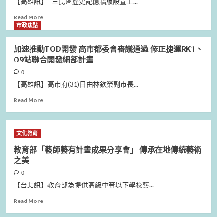
【高雄訊】 三民區歷史記憶牆版設置工...
Read
Read More
more
市政焦點
about
歷
加速推動TOD開發 高市都委會審議通過 修正捷運RK1、
史
O9站聯合開發細部計畫
記
憶
0
牆
【高雄訊】高市府(31)日由林欽榮副市長...
版
設
Read
Read More
置
more
工
about
程
加
文化教育
6
速
月
推
教育部「藝師藝有計畫成果分享會」 傳承在地傳統藝術
5
動
之美
日
TOD
封
開
0
路
發
【台北訊】教育部為提供高級中等以下學校藝...
吊
高
Read
搬
市
Read More
more
運
都