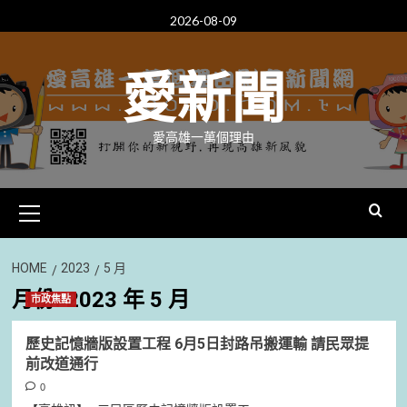
Skip
2026-08-09
to
content
愛新聞
愛高雄一萬個理由
Primary
Menu
HOME
2023
5 月
月份:
2023 年 5 月
市政焦點
歷史記憶牆版設置工程 6月5日封路吊搬運輸 請民眾提
前改道通行
0