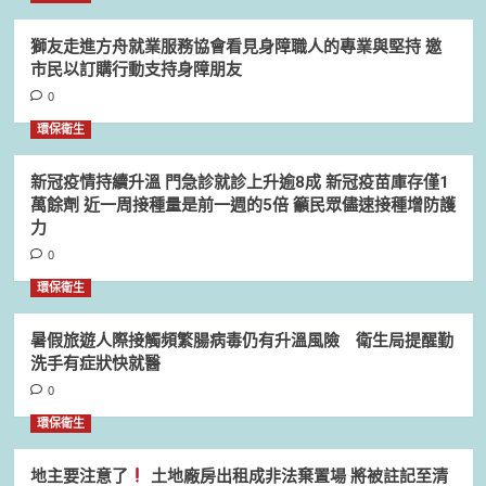
獅友走進方舟就業服務協會看見身障職人的專業與堅持 邀
市民以訂購行動支持身障朋友
0
環保衛生
新冠疫情持續升溫 門急診就診上升逾8成 新冠疫苗庫存僅1
萬餘劑 近一周接種量是前一週的5倍 籲民眾儘速接種增防護
力
0
環保衛生
暑假旅遊人際接觸頻繁腸病毒仍有升溫風險 衛生局提醒勤
洗手有症狀快就醫
0
環保衛生
地主要注意了
土地廠房出租成非法棄置場 將被註記至清