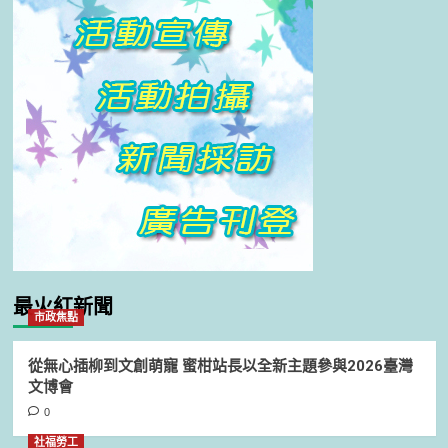
最火紅新聞
市政焦點
從無心插柳到文創萌寵 蜜柑站長以全新主題參與2026臺灣
文博會
0
社福勞工