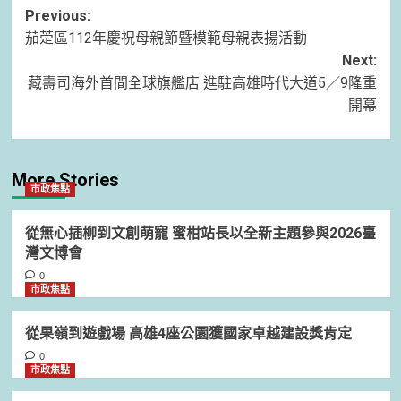
Post
Previous:
茄萣區112年慶祝母親節暨模範母親表揚活動
navigation
Next:
藏壽司海外首間全球旗艦店 進駐高雄時代大道5／9隆重
開幕
More Stories
市政焦點
從無心插柳到文創萌寵 蜜柑站長以全新主題參與2026臺
灣文博會
0
市政焦點
從果嶺到遊戲場 高雄4座公園獲國家卓越建設獎肯定
0
市政焦點