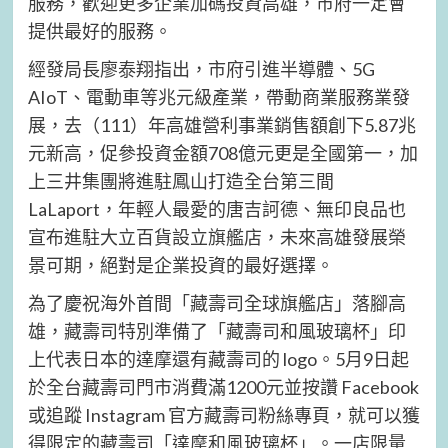
服務，歡迎更多企業加碼投資高雄，市府一定會
提供最好的服務。
經發局長廖泰翔指出，市府引進半導體、5G
AIoT、電動車等兆元級產業，帶動商業服務業發
展，去（111）年高雄營利事業銷售額創下5.87兆
元新高，促參投資金額708億元更是全國第一，加
上三井集團將進駐鳳山打造全台第三間
LaLaport，年輕人最愛的唐吉訶德、無印良品也
宣布進駐大立百貨設立旗艦店，未來高雄發展榮
景可期，絕對是企業投資的最好選擇。
為了慶祝海外首間「藏壽司全球旗艦店」落腳高
雄，藏壽司特別準備了「藏壽司和風玻璃杯」印
上代表日本的達摩還有藏壽司的 logo。5月9日起
於全台藏壽司門市消費滿1200元並按讚 Facebook
或追蹤 Instagram 官方藏壽司粉絲專頁，就可以獲
得限定的藏壽司「達摩和風玻璃杯」。一店限量