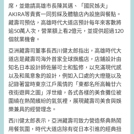
席，並邀請高雄市長陳其邁、「國民姊夫」
AKIRA等貴賓一同剪綵及體驗店內設施與餐點。
藏壽司預估，高雄時代大道店預計每年來客數將
逾50萬人次，營業額上看2億元，並提供超過120
個就業機會。
亞洲藏壽司董事長西川健太郎指出，高雄時代大
道店是藏壽司海外首家全球旗艦店，店鋪設計由
知名日本設計師佐藤可士和監修，以充滿現代感
以及和風意象的設計，例如入口處的大燈籠以及
記錄著當時東京江戶風情的「東都名所高輪廿六
夜街遊興之圖」浮世繪，各式各樣的美食攤位被
圍繞在熱鬧繽紛的氣氛裡，展現藏壽司美食與娛
樂兼具的經營理念。
西川健太郎表示，亞洲藏壽司致力營造祭典熱鬧
用餐氛圍，時代大道店除有從日本引進的經典扭