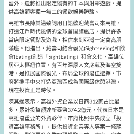
蛋外，還將推出限定獨有的千本與射擊遊戲，提
供高雄顧客獨一無二的餐飲娛樂體驗。
高雄市長陳其邁致詞用日語歡迎藏壽司來高雄，
打造江戶時代風情的全球首間旗艦店，提供許多
當店限定餐點及遊戲，相信來到亞灣一定會高朋
滿座。他指出，藏壽司結合觀光(Sightseeing)和飲
食(Eating)創造「SightEating」和食文化，高雄位
居亞太樞紐位置，有百年深厚人文底蘊及海空雙
港，是推展國際觀光、布局全球的最佳選擇，市
府將攜手中央打造亞灣區成為國際級休憩港灣，
現在投資正是時候。
陳其邁表示，高雄外資企業以日商312家占比最
多，累計投資額達新臺幣374.2億元，代表日本是
高雄最重要的外貿夥伴，市府比照中央成立「投
資高雄事務所」，提供投資企業專人專案一條龍