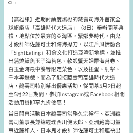
0
【高雄訊】近期討論度爆棚的藏壽司海外首家全
球旗艦店「高雄時代大道店」（8日）舉辦開幕典
禮，地點位於最夯的亞灣區，緊鄰夢時代，由鬼
才設計師佐藤可士和跨海操刀，以江戶風情融合
「SightEating」和食文化打造亞灣新地標，並推
出蒲燒鰻魚玉子海苔包、軟殼蟹天婦羅海苔卷、
白玉金時最中餅等限定菜色，以及扭蛋、射擊、
千本等遊戲。而為了迎接藏壽司高雄時代大道
店，藏壽司特別祭出優惠活動，從開幕5月9日起
至5月22日期間，參加Instagram或 Facebook 相關
活動用餐即享九折優惠！
當日開幕活動日本藏壽司常務久宗裕行、亞洲藏
壽司董事長兼總經理西川健太郎、亞洲藏壽司董
事近藤和人、日本鬼才設計師佐藤可士和連袂出