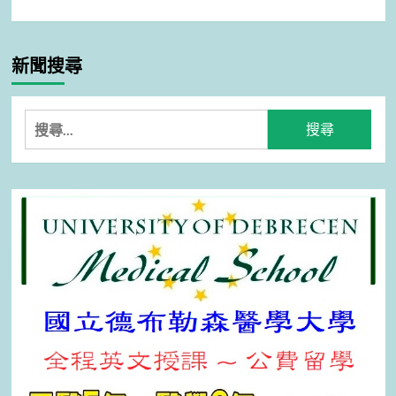
新聞搜尋
搜
尋
關
鍵
字: