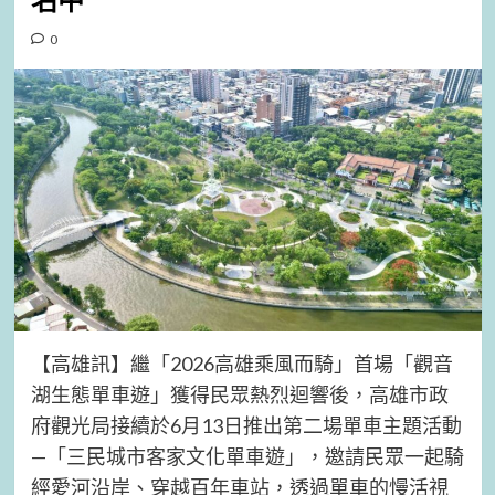
名中
0
【高雄訊】繼「2026高雄乘風而騎」首場「觀音
湖生態單車遊」獲得民眾熱烈迴響後，高雄市政
府觀光局接續於6月13日推出第二場單車主題活動
—「三民城市客家文化單車遊」，邀請民眾一起騎
經愛河沿岸、穿越百年車站，透過單車的慢活視