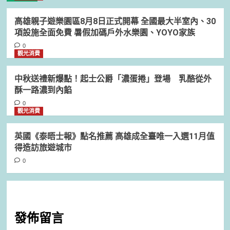
高雄親子遊樂園區8月8日正式開幕 全國最大半室內、30
項設施全面免費 暑假加碼戶外水樂園、YOYO家族
0
觀光消費
中秋送禮新爆點！起士公爵「濃蛋捲」登場 乳酪從外
酥一路濃到內餡
0
觀光消費
英國《泰晤士報》點名推薦 高雄成全臺唯一入選11月值
得造訪旅遊城市
0
發佈留言