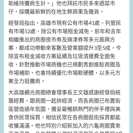
助維持攤商生計。」他也拜託市民多來迺菜市
仔，採購最新鮮的在地生鮮蔬果及雜貨。
經發局指出，高雄市現有公有市場41處、列管民
有市場52處，除公有市場租金減免，前年和去年
相繼推出的商圈夜市券及旗津券等多元振興方
案，都成功帶動來客數及營業額提升3至5成，今
除宣布租金減收方案延續及垃圾清運費全面免
收，針對推動市場商機也已規劃青創進駐商圈及
市場補助，也會持續優化市場軟硬體，以多元方
案全力挺攤商。
大高雄觀光商圈總會理事長王文雄感謝經發局統
籌經費，跟商圈一起拚經濟，而各商圈已布置街
區營造過年氛圍，備妥最暢銷熱門的伴手禮與美
食供民眾採買，相信民眾在各商圈逛街採買都能
收獲滿滿。他也特別介紹新加入的六龜商圈寶來