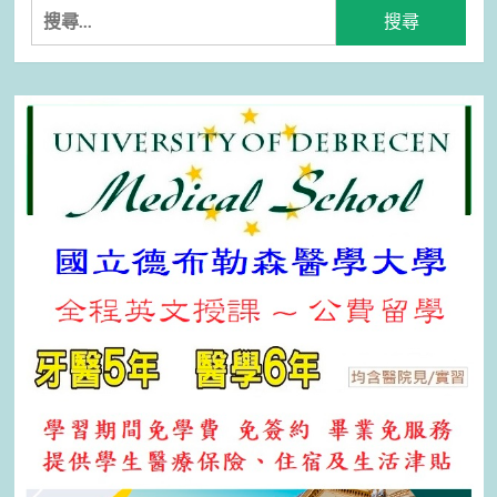
搜
尋
關
鍵
字: