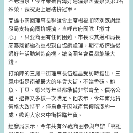
不老溫泉，今年榮獲台灣好湯溫泉區金泉獎第3名
殊榮，預祝更上層樓拚冠軍。
高雄市商圈理事長聯誼會主席楊福順特別感謝經
發局支持商圈拚經濟，直呼市府團隊「揪甘
心」，只要商圈有任何困難，市長陳其邁和局長
廖泰翔都極為重視親自協調處理，期待疫情過後
過好年活動創造商機，讓商圈各會員都能賺大
錢。
打頭陣的三鳳中街理事長伍進昌受訪時指出，三
鳳中街是南部最大的年貨大街，不論香菇、鮑
魚、干貝、蝦米等年菜都準備非常齊全、價格公
道，選擇又多樣一次購足。他表示，今年南北貨
價格大致持平，僅烏魚子因減產售價略漲約一
成，歡迎大家來中街採購年貨。
經發局表示，今年共有26處商圈參與舉辦「高雄