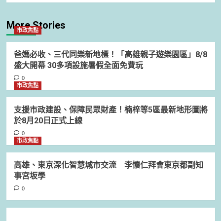
More Stories
市政焦點
爸媽必收、三代同樂新地標！「高雄親子遊樂園區」8/8
盛大開幕 30多項設施暑假全面免費玩
0
市政焦點
支援市政建設、保障民眾財產！楠梓等5區最新地形圖將
於8月20日正式上線
0
市政焦點
高雄、東京深化智慧城市交流 李懷仁拜會東京都副知
事宮坂學
0