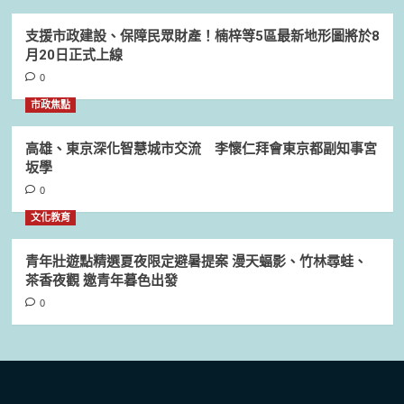
支援市政建設、保障民眾財產！楠梓等5區最新地形圖將於8
月20日正式上線
0
市政焦點
高雄、東京深化智慧城市交流 李懷仁拜會東京都副知事宮
坂學
0
文化教育
青年壯遊點精選夏夜限定避暑提案 漫天蝠影、竹林尋蛙、
茶香夜觀 邀青年暮色出發
0