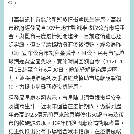
0
【高雄訊】有鑑於新冠疫情衝擊民生經濟，高雄
市政府經發局自109年起主動減半收取公有市場租
金，與攤商共度疫情難關迄今，目前疫情雖已逐
步趨緩，但為持續協助攤商疫後復甦，經發局昨
（3）宣布公有市場租金減半，且公、民有市場垃
圾清運費全面免收，實施時間回溯自今（112）1
月1日起至今年6月30日，盼能紓解攤商經營壓
力，並將持續編列及爭取經費協助市場軟硬體優
化，力挺市場攤商疫後拚經濟。
經發局長廖泰翔表示，市長陳其邁重視市場安全
及攤商生計，近兩年儘管在疫情期間，仍編列歷
年最高的2.5億元預算來改善與優化50處市場及夜
市的軟硬體環境。109年開始因應疫情衝擊考量，
更主動推出公有市場租金減半措施，在疫情嚴峻