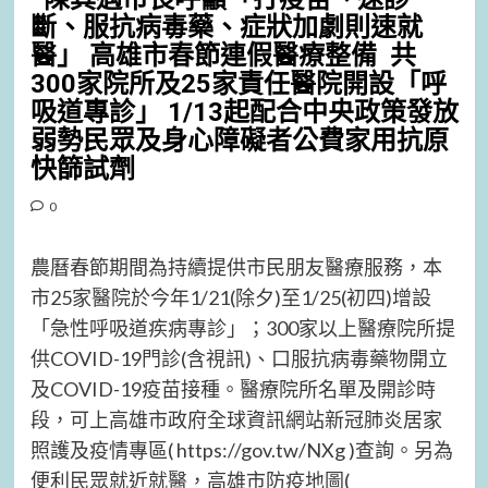
斷、服抗病毒藥、症狀加劇則速就
醫」 高雄市春節連假醫療整備 共
300家院所及25家責任醫院開設「呼
吸道專診」 1/13起配合中央政策發放
弱勢民眾及身心障礙者公費家用抗原
快篩試劑
0
農曆春節期間為持續提供市民朋友醫療服務，本
市25家醫院於今年1/21(除夕)至1/25(初四)增設
「急性呼吸道疾病專診」；300家以上醫療院所提
供COVID-19門診(含視訊)、口服抗病毒藥物開立
及COVID-19疫苗接種。醫療院所名單及開診時
段，可上高雄市政府全球資訊網站新冠肺炎居家
照護及疫情專區( https://gov.tw/NXg )查詢。另為
便利民眾就近就醫，高雄市防疫地圖(