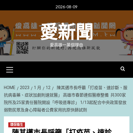
Skip
2026-08-09
to
content
愛新聞
愛高雄一萬個理由
Primary
Menu
HOME
2023
1 月
12
陳其邁市長呼籲「打疫苗、速診斷、服
抗病毒藥、症狀加劇則速就醫」 高雄市春節連假醫療整備 共300家
院所及25家責任醫院開設「呼吸道專診」 1/13起配合中央政策發放
弱勢民眾及身心障礙者公費家用抗原快篩試劑
環保衛生
陳其邁市長呼籲「打疫苗、速診