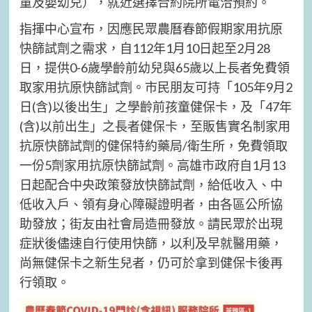
童及嬰幼兒），就近選擇合約院所電洽預約。
指揮中心宣布，因應民眾農曆春節假期家用抗原
快篩試劑之需求，自112年1月10日起至2月28
日，提供0-6歲學齡前幼兒與65歲以上長者免費領
取家用抗原快篩試劑。市民朋友可持「105年9月2
日(含)以後出生」之學齡前孩童健保卡，及「47年
(含)以前出生」之長者健保卡，至販售實名制家用
抗原快篩試劑的健保特約藥局/衛生所，免費領取
一份5劑家用抗原快篩試劑。高雄市政府自1月13
日起配合中央政策發放快篩試劑，給低收入、中
低收入戶、領有身心障礙證明者，由各區公所協
助發放；街友由社會局造冊發放。請民眾於出現
症狀後儘速自行使用快篩，以利及早就醫用藥，
尚無健保卡之新生兒者，仍可於拿到健保卡後再
行領取。