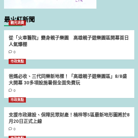
最火紅新聞
觀光消費
從「火車醫院」變身親子樂園 高雄親子遊樂園區開幕首日
人氣爆棚
0
市政焦點
爸媽必收、三代同樂新地標！「高雄親子遊樂園區」8/8盛
大開幕 30多項設施暑假全面免費玩
0
市政焦點
支援市政建設、保障民眾財產！楠梓等5區最新地形圖將於8
月20日正式上線
0