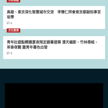
市政焦點
高雄、東京深化智慧城市交流 李懷仁拜會東京都副知事宮
坂學
0
文化教育
青年壯遊點精選夏夜限定避暑提案 漫天蝠影、竹林尋蛙、
茶香夜觀 邀青年暮色出發
0