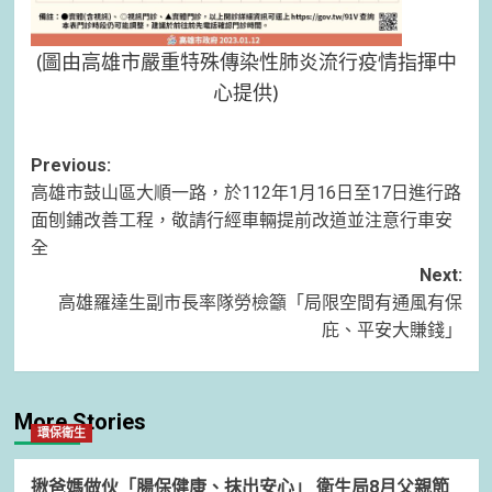
(圖由高雄市嚴重特殊傳染性肺炎流行疫情指揮中
心提供)
Post
Previous:
高雄市鼓山區大順一路，於112年1月16日至17日進行路
navigation
面刨鋪改善工程，敬請行經車輛提前改道並注意行車安
全
Next:
高雄羅達生副市長率隊勞檢籲「局限空間有通風有保
庇、平安大賺錢」
More Stories
環保衛生
揪爸媽做伙「腸保健康、抹出安心」 衛生局8月父親節