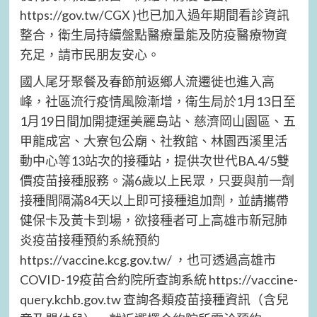
https://gov.tw/CGX )也已加入過年期間看診資訊
整合，衛生局持續盤點醫療量能及防疫醫療物資
充足，請市民朋友安心。
國人尾牙聚餐及春節前返鄉人流遷徙也進入高
峰，社區流行疫情風險漸增，衛生局於1月13日至
1月19日間加開捷運美麗島站、慈濟岡山園區、五
甲龍成宮、大寮包公廟、社教館、林園西溪里活
動中心等13站次的接種站，提供次世代BA.4/5雙
價疫苗接種服務。滿6歲以上民眾，只要與前一劑
接種間隔滿84天以上即可接種追加劑，並請攜帶
健保卡及黃卡到場，欲接種者可上高雄市新冠肺
炎疫苗接種預約系統預約
https://vaccine.kcg.gov.tw/ ，也可透過高雄市
COVID-19疫苗合約院所查詢系統 https://vaccine-
query.kchb.gov.tw 查詢各類疫苗接種資訊（含兒