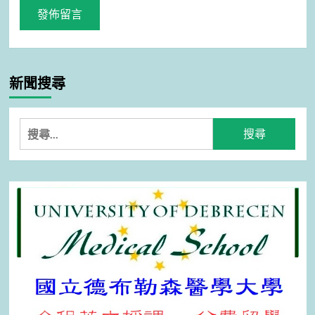
新聞搜尋
搜
尋
關
鍵
字: