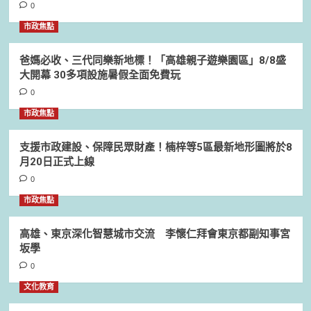
0
市政焦點
爸媽必收、三代同樂新地標！「高雄親子遊樂園區」8/8盛
大開幕 30多項設施暑假全面免費玩
0
市政焦點
支援市政建設、保障民眾財產！楠梓等5區最新地形圖將於8
月20日正式上線
0
市政焦點
高雄、東京深化智慧城市交流 李懷仁拜會東京都副知事宮
坂學
0
文化教育