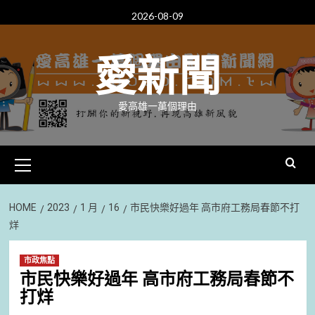
Skip
2026-08-09
to
content
愛新聞
愛高雄一萬個理由
Primary
Menu
HOME
2023
1 月
16
市民快樂好過年 高市府工務局春節不打
烊
市政焦點
市民快樂好過年 高市府工務局春節不
打烊