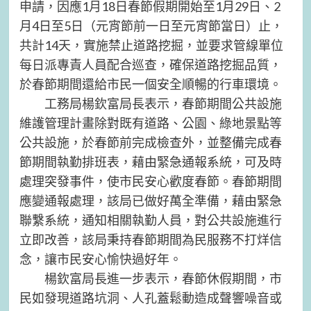
申請，因應1月18日春節假期開始至1月29日、2
月4日至5日（元宵節前一日至元宵節當日）止，
共計14天，實施禁止道路挖掘，並要求管線單位
每日派專責人員配合巡查，確保道路挖掘品質，
於春節期間還給市民一個安全順暢的行車環境。
工務局楊欽富局長表示，春節期間公共設施
維護管理計畫除對既有道路、公園、綠地景點等
公共設施，於春節前完成檢查外，並整備完成春
節期間執勤排班表，藉由緊急通報系統，可及時
處理突發事件，使市民安心歡度春節。春節期間
應變通報處理，該局已做好萬全準備，藉由緊急
聯繫系統，通知相關執勤人員，對公共設施進行
立即改善，該局秉持春節期間為民服務不打烊信
念，讓市民安心愉快過好年。
楊欽富局長進一步表示，春節休假期間，市
民如發現道路坑洞、人孔蓋鬆動造成聲響噪音或