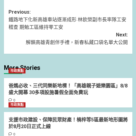
Post
Previous:
鐵路地下化新高雄車站逐漸成形 林欽榮副市長率隊工安
navigation
稽查 期勉工區維持零工安
Next:
解鎖高雄青創伴手禮，新春私藏口袋名單大公開
More Stories
市政焦點
爸媽必收、三代同樂新地標！「高雄親子遊樂園區」8/8
盛大開幕 30多項設施暑假全面免費玩
0
市政焦點
支援市政建設、保障民眾財產！楠梓等5區最新地形圖將
於8月20日正式上線
0