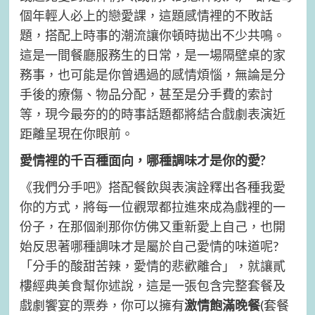
個年輕人必上的戀愛課，這題感情裡的不敗話
題，搭配上時事的潮流讓你頓時拋出不少共鳴。
這是一間餐廳服務生的日常，是一場隔壁桌的家
務事，也可能是你曾遇過的感情煩惱，無論是分
手後的療傷、物品分配，甚至是分手費的索討
等，現今最夯的的時事話題都將結合戲劇表演近
距離呈現在你眼前。
愛情裡的千百種面向，哪種調味才是你的愛?
《我們分手吧》搭配餐飲與表演詮釋出各種我愛
你的方式，將每一位觀眾都拉進來成為戲裡的一
份子，在那個剎那你仿佛又重新愛上自己，也開
始反思著哪種調味才是屬於自己愛情的味道呢?
「分手的酸甜苦辣，愛情的悲歡離合」，就讓貳
樓經典美食幫你述說，這是一張包含完整套餐及
戲劇饗宴的票券，你可以擁有
激情飽滿晚餐
(套餐