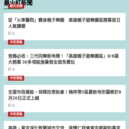
最火紅新聞
觀光消費
從「火車醫院」變身親子樂園 高雄親子遊樂園區開幕首日
人氣爆棚
0
市政焦點
爸媽必收、三代同樂新地標！「高雄親子遊樂園區」8/8盛
大開幕 30多項設施暑假全面免費玩
0
市政焦點
支援市政建設、保障民眾財產！楠梓等5區最新地形圖將於8
月20日正式上線
0
市政焦點
高雄、東京深化智慧城市交流 李懷仁拜會東京都副知事宮