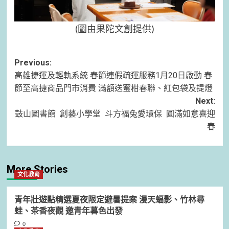
(圖由果陀文創提供)
Post
Previous:
高雄捷運及輕軌系統 春節連假疏運服務1月20日啟動 春
navigation
節至高捷商品門市消費 滿額送蜜柑春聯、紅包袋及提燈
Next:
鼓山圖書館 創藝小學堂 斗方福兔愛環保 圓滿如意喜迎
春
More Stories
文化教育
青年壯遊點精選夏夜限定避暑提案 漫天蝠影、竹林尋
蛙、茶香夜觀 邀青年暮色出發
0