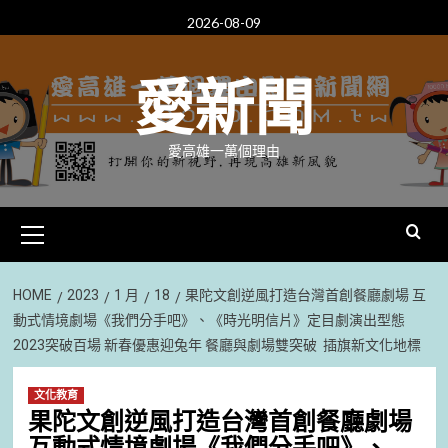
Skip
2026-08-09
to
content
愛新聞
愛高雄一萬個理由
Primary
Menu
HOME
2023
1 月
18
果陀文創逆風打造台灣首創餐廳劇場 互
動式情境劇場《我們分手吧》、《時光明信片》定目劇演出型態
2023突破百場 新春優惠迎兔年 餐廳與劇場雙突破 插旗新文化地標
文化教育
果陀文創逆風打造台灣首創餐廳劇場