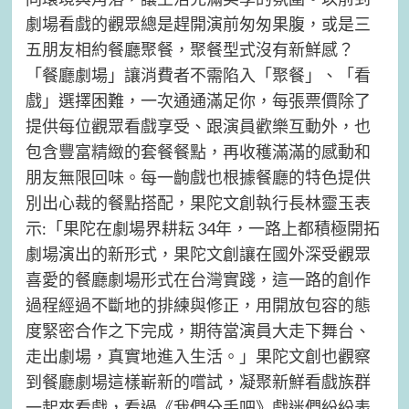
劇場看戲的觀眾總是趕開演前匆匆果腹，或是三
五朋友相約餐廳聚餐，聚餐型式沒有新鮮感？
「餐廳劇場」讓消費者不需陷入「聚餐」、「看
戲」選擇困難，一次通通滿足你，每張票價除了
提供每位觀眾看戲享受、跟演員歡樂互動外，也
包含豐富精緻的套餐餐點，再收穫滿滿的感動和
朋友無限回味。每一齣戲也根據餐廳的特色提供
別出心裁的餐點搭配，果陀文創執行長林靈玉表
示:「果陀在劇場界耕耘 34年，一路上都積極開拓
劇場演出的新形式，果陀文創讓在國外深受觀眾
喜愛的餐廳劇場形式在台灣實踐，這一路的創作
過程經過不斷地的排練與修正，用開放包容的態
度緊密合作之下完成，期待當演員大走下舞台、
走出劇場，真實地進入生活。」果陀文創也觀察
到餐廳劇場這樣嶄新的嚐試，凝聚新鮮看戲族群
一起來看戲，看過《我們分手吧》戲迷們紛紛表