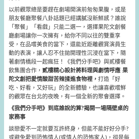
以前觀眾總是要趕在劇場開演前匆匆果腹，或是
朋友餐廳聚餐八卦話題已經講膩沒新鮮感？誰說
「聚餐」「看戲」只能二選一，選擇果陀文創餐
廳劇場讓你一次擁有，給你不同以往的雙重享
受，在品嚐美食的當下，還能近距離觀賞演員生
動的表演，讓人忍不住拋開理性沉浸在當下，隨
著劇情橋段一起瘋狂！《我們分手吧》與貳樓餐
飲集團合作，
貳樓精心設計將料理與劇情呼應 果
陀文創把愛情酸甜苦辣揉進食物裡，
打造「好
吃、好看，又好玩」的全新體驗，也讓喜歡嚐鮮
的觀眾在台北的夜晚，有一個全新的聚會選擇。
《我們分手吧》到底誰說的算?揭開一場隔壁桌的
家務事
談戀愛不一定就要互許終身，但能不能好好分手?
或避免愛到恐怖情人(或情人的恐怖家人)，卻是每