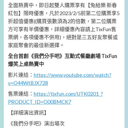
全面熱賣中，即日起雙人購票享有【兔給樂 新春
紅包】限時優惠，凡於2023/2/5前第二位購票享5
折超值優惠((購買張數須為2的倍數，第二位購票
方可享有半價優惠，詳細優惠內容請上TixFun售
票網，各項優惠不併用)，絕對是三五好友聚餐或
家庭聚會的最佳新選擇。
全台首創《我們分手吧》互動式餐廳劇場 TixFun
爆笑上桌熱賣中
影片連結：
https://www.youtube.com/watch?
v=O44WtBJX728
售票連結：
https://tixfun.com/UTK0201_?
PRODUCT_ID=O00BMCK7
【詳細演出資訊】
《我們分手吧》演出場次