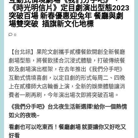
互動式情境劇場《我們分手吧》、
《時光明信片》定目劇演出型態2023
突破百場 新春優惠迎兔年
餐廳與劇
場雙突破 插旗新文化地標
0
【台北訊】果陀文創攜手貳樓餐飲開創全新餐廳
劇場型態，將餐飲揉合沉浸式體驗，打破傳統餐
飲及劇場演出框架，在去年推出《我們分手吧》
互動式情境喜劇，以定目劇的形式每周二、四晚
上在貳樓師大店輪番上演，全新的娛樂體驗讓消
費者一刷再刷，今年演出場次即將突破百場。
《我們分手吧》台北夜生活新選擇!給你一個熱情
如火的夜晚~
看劇也可以吃東西！餐廳劇場 就要讓你又好吃又
好看