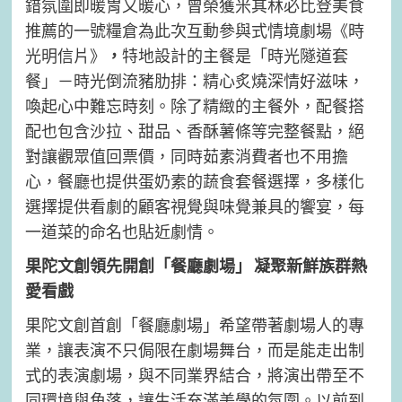
錯氛圍即暖胃又暖心，曾榮獲米其林必比登美食
推薦的一號糧倉為此次互動參與式情境劇場《時
光明信片》
，
特地設計的主餐是「時光隧道套
餐」－時光倒流豬肋排：精心炙燒深情好滋味，
喚起心中難忘時刻。除了精緻的主餐外，配餐搭
配也包含沙拉、甜品、香酥薯條等完整餐點，絕
對讓觀眾值回票價，同時茹素消費者也不用擔
心，餐廳也提供蛋奶素的蔬食套餐選擇，多樣化
選擇提供看劇的顧客視覺與味覺兼具的饗宴，每
一道菜的命名也貼近劇情。
果陀文創領先開創「餐廳劇場」 凝聚新鮮族群熱
愛看戲
果陀文創首創「餐廳劇場」希望帶著劇場人的專
業，讓表演不只侷限在劇場舞台，而是能走出制
式的表演劇場，與不同業界結合，將演出帶至不
同環境與角落，讓生活充滿美學的氛圍。以前到