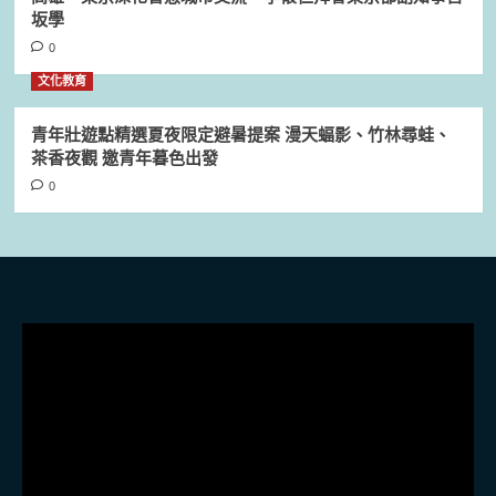
坂學
0
文化教育
青年壯遊點精選夏夜限定避暑提案 漫天蝠影、竹林尋蛙、
茶香夜觀 邀青年暮色出發
0