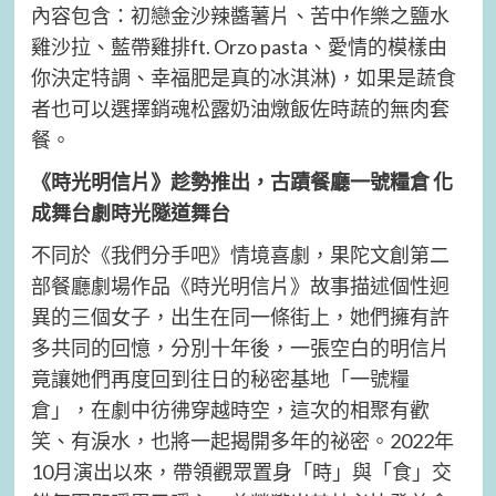
內容包含：初戀金沙辣醬薯片、苦中作樂之鹽水
雞沙拉、藍帶雞排ft. Orzo pasta、愛情的模樣由
你決定特調、幸福肥是真的冰淇淋)，如果是蔬食
者也可以選擇銷魂松露奶油燉飯佐時蔬的無肉套
餐。
《時光明信片》趁勢推出，古蹟餐廳一號糧倉 化
成舞台劇時光隧道舞台
不同於《我們分手吧》情境喜劇，果陀文創第二
部餐廳劇場作品《時光明信片》故事描述個性迥
異的三個女子，出生在同一條街上，她們擁有許
多共同的回憶，分別十年後，一張空白的明信片
竟讓她們再度回到往日的秘密基地「一號糧
倉」，在劇中彷彿穿越時空，這次的相聚有歡
笑、有淚水，也將一起揭開多年的祕密。2022年
10月演出以來，帶領觀眾置身「時」與「食」交