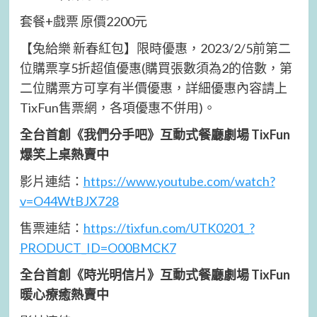
套餐+戲票 原價2200元
【兔給樂 新春紅包】限時優惠，2023/2/5前第二
位購票享5折超值優惠(購買張數須為2的倍數，第
二位購票方可享有半價優惠，詳細優惠內容請上
TixFun售票網，各項優惠不併用)。
全台首創《我們分手吧》互動式餐廳劇場 TixFun
爆笑上桌熱賣中
影片連結：
https://www.youtube.com/watch?
v=O44WtBJX728
售票連結：
https://tixfun.com/UTK0201_?
PRODUCT_ID=O00BMCK7
全台首創《時光明信片》互動式餐廳劇場 TixFun
暖心療癒熱賣中