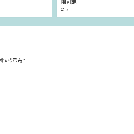
限可能
0
欄位標示為
*