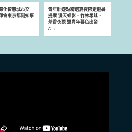
深化智慧城市交
青年壯遊點精選夏夜限定避暑
拜會東京都副知事
提案 漫天蝠影、竹林尋蛙、
茶香夜觀 邀青年暮色出發
0