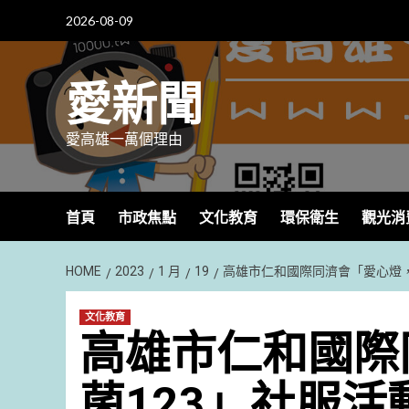
Skip
2026-08-09
to
content
愛新聞
愛高雄一萬個理由
首頁
市政焦點
文化教育
環保衛生
觀光消
HOME
2023
1 月
19
高雄市仁和國際同濟會「愛心燈
文化教育
高雄市仁和國際
菌123」社服