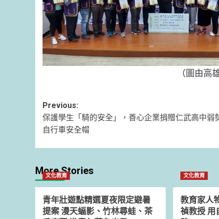
（圖由高
Post
Previous:
保護學生「騎的安全」，善心企業捐贈仁武高中弱
navigation
自行車安全帽
More Stories
文化教育
文化教育
青年壯遊點精選夏夜限定避暑
教育家人
提案 漫天蝠影、竹林尋蛙、茶
禎教授 