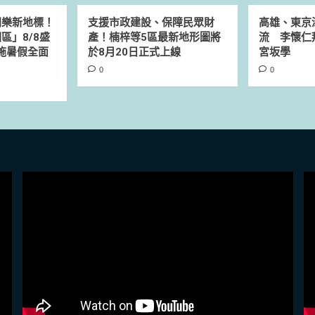
同樂新地標！
支援市政建設、保障民眾財
高雄、東京
區」8/8盛
產！楠梓等5區最新地形圖將
流 李懷仁
設施暑假全面
於8月20日正式上線
宮坂學
0
0