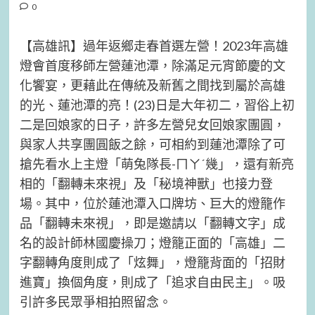
0
【高雄訊】過年返鄉走春首選左營！2023年高雄
燈會首度移師左營蓮池潭，除滿足元宵節慶的文
化饗宴，更藉此在傳統及新舊之間找到屬於高雄
的光、蓮池潭的亮！(23)日是大年初二，習俗上初
二是回娘家的日子，許多左營兒女回娘家團圓，
與家人共享團圓飯之餘，可相約到蓮池潭除了可
搶先看水上主燈「萌兔隊長-ㄇㄚˊ幾」，還有新亮
相的「翻轉未來視」及「秘境神獸」也接力登
場。其中，位於蓮池潭入口牌坊、巨大的燈籠作
品「翻轉未來視」，即是邀請以「翻轉文字」成
名的設計師林國慶操刀；燈籠正面的「高雄」二
字翻轉角度則成了「炫舞」，燈籠背面的「招財
進寶」換個角度，則成了「追求自由民主」。吸
引許多民眾爭相拍照留念。