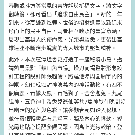
春聯或斗方等常見的吉祥話與祈福文字，將文字
翻轉後，卻可看出「追求自由民主」。新的一年
到來，從高雄到炫舞、世俗的招財進寶以致追求
形而上的民主自由，兩者相互映照的豐富意涵，
展現出高雄人的使命感、光榮與驕傲，更帶出高
雄這座不斷進步蛻變的偉大城市的堅韌精神。
此外，本次蓮潭燈會更打造了一座秘境小島，邀
請熱門景點「鼓山魚市場」操刀商場整體形象設
計工程的設計師張超倫，將蓮池潭周圍廟宇內的
神獸，幻化成如封神演義內的神話動物，有四不
像麋鹿、青鸞火鳳、青毛獅子、舍舍迦兔、九尾
狐神、五色神牛及兔兒爺仙等共7隻神獸在晚間發
出幽暗的光芒與色彩，讓參觀者宛如踏入秘境，
並在每個轉彎處看見驚喜，觸及內心的悸動。觀
光局也貼心提醒參觀民眾，因島上光線較暗，登