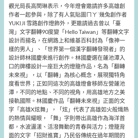
觀光局長高閔琳表示，今年燈會邀請許多高雄創
作者一起參與，除了有人氣貼圖ㄇㄚˊ幾兔創作者
YUKIJI 雪路創作燈飾外，更邀請過去曾以「臺
灣」文字翻轉90度變「Hello Taiwan」等翻轉文字
設計而揚名，在網路上和維基百科封為「像神一
樣的男人」、「世界第一個漢字翻轉發現者」的
設計師林國慶來進行創作。林國慶選在蓮池潭入
口的牌樓設計一座巨大的燈籠作品，名為「翻轉
未來視」，以「翻轉」為核心概念，展現獨特角
度看世界；正如同這次的高雄燈會移師左營蓮池
潭，不同的地點、不同的視角，用高雄地方之美
接軌國際。林國慶作品「翻轉未來視」正面的文
字「高雄X炫舞」，「炫」代表了高雄如火般熾熱
的熱情與耀眼，「舞」字則帶出高雄作為海洋首
都，水波盪漾、活潑舞動的青春與活力；燈籠背
面的文字「招財進寶」乃民俗傳統在過年期間的