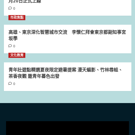
月20日正式上線
0
市政焦點
高雄、東京深化智慧城市交流 李懷仁拜會東京都副知事宮
坂學
0
文化教育
青年壯遊點精選夏夜限定避暑提案 漫天蝠影、竹林尋蛙、
茶香夜觀 邀青年暮色出發
0