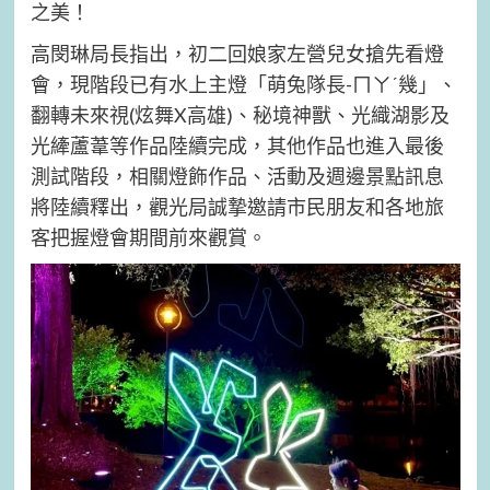
之美！
高閔琳局長指出，初二回娘家左營兒女搶先看燈
會，現階段已有水上主燈「萌兔隊長-ㄇㄚˊ幾」、
翻轉未來視(炫舞X高雄)、秘境神獸、光織湖影及
光縴蘆葦等作品陸續完成，其他作品也進入最後
測試階段，相關燈飾作品、活動及週邊景點訊息
將陸續釋出，觀光局誠摯邀請市民朋友和各地旅
客把握燈會期間前來觀賞。