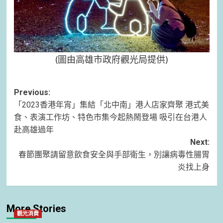
(圖由高雄市政府觀光局提供)
Post
Previous:
「2023香港年宵」集結「北中南」港人店家齊聚 港式美
navigation
食、表演工作坊、特色市集今起熱鬧登場 吸引在台港人
赴高雄過年
Next:
春節團聚請留意飲食安全與手部衛生，別讓病毒性腸胃
炎找上身
More Stories
觀光消費