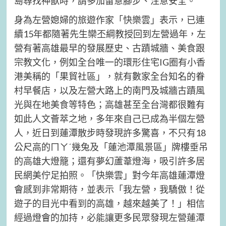
島尋找神獸時，請多加留意腳步、注意安全。
身為左營媳婦的旅遊作家「快樂雲」表示，已連
續15年都隨著先生欒丕綱教授回到左營過年，左
營有著高雄最早的發展歷史、古蹟城牆、美食跟
宗教文化，例如全台唯一的環形住宅IG圈有小香
港美稱的「果貿社區」，就有數家全台知名的眷
村早餐店，以及左營大路上的南門及城牆古蹟風
光與在地美食等特色；高雄甚至全台灣都很難有
如此人文薈萃之地，多年來自己已成為半個左營
人，近日到蓮潭散步時發現許多驚喜，不只有18
公尺高的ㄇㄚˊ幾兔及「蓮池潭風景區」牌樓垂吊
的高雄大燈籠；還有夢幻蘆葦燈海，吸引許多居
民網美佇足拍照。「快樂雲」對今年高雄蓮潭燈
會感到非常期待，並表示「我左營，我驕傲！從
遊子的目光中看到的高雄，越來越美了！」相信
經過燈會的加持，必能讓更多民眾發現左營蓮潭