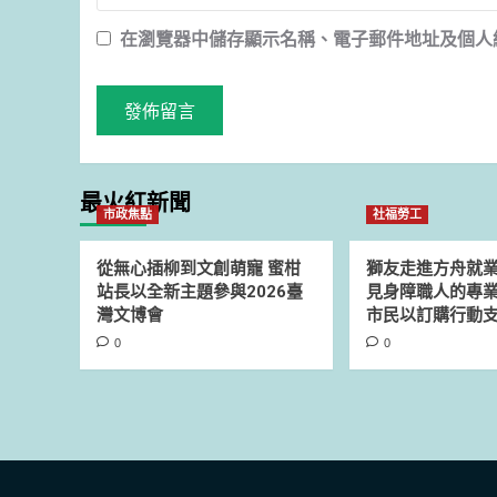
在
瀏覽器
中儲存顯示名稱、電子郵件地址及個人
最火紅新聞
市政焦點
社福勞工
從無心插柳到文創萌寵 蜜柑
獅友走進方舟就
站長以全新主題參與2026臺
見身障職人的專業
灣文博會
市民以訂購行動
0
0