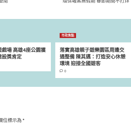
塑南
環保報案無假期 春節期間不打烊
市政焦點
戲場 高雄4座公園獲
落實高雄親子遊樂園區周邊交
建設獎肯定
通整備 陳其邁：打造安心休憩
環境 迎接全國遊客
0
欄位標示為
*