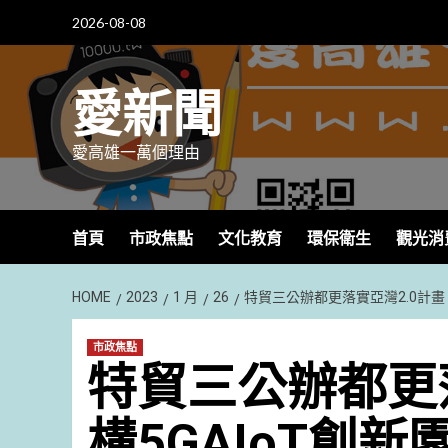
Skip
2026-08-08
to
content
愛新聞
愛高雄一萬個理由
首頁
市政焦點
文化教育
環保衛生
觀光消
HOME
2023
1 月
26
特貿三公辦都更落實亞灣2.0計畫
市政焦點
特貿三公辦都更落
構5GAIoT創