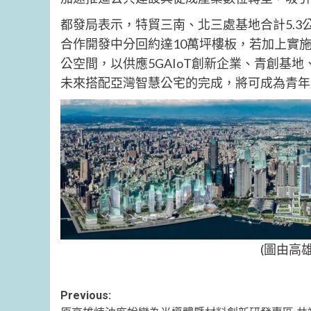
都發局表示，特貿三南、北三處基地合計5.3
合作開發中分回約達10萬坪樓板，若加上實施
公空間，以供應5GAIoT創新企業、青創基
未來搭配亞灣智慧公宅的完成，將可成為青年
(圖由高
Post
Previous: