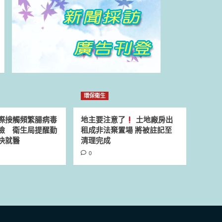
環保衛生
際接觸頻繁腸病毒
地主要注意了
土地廠房出
險 衛生局提醒勤
租成非法棄置場 將被註記至
快就醫
清理完成
0