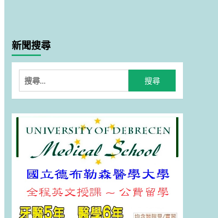
新聞搜尋
搜
尋
關
鍵
字: