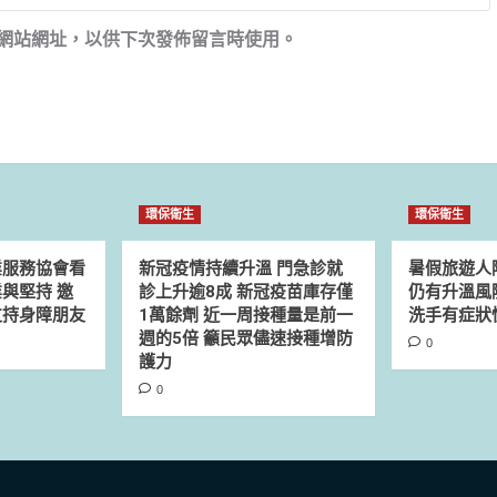
網站網址，以供下次發佈留言時使用。
環保衛生
環保衛生
業服務協會看
新冠疫情持續升溫 門急診就
暑假旅遊人
與堅持 邀
診上升逾8成 新冠疫苗庫存僅
仍有升溫風
支持身障朋友
1萬餘劑 近一周接種量是前一
洗手有症狀
週的5倍 籲民眾儘速接種增防
0
護力
0