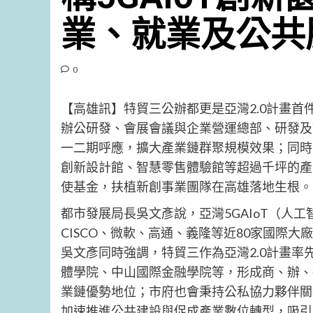
業、就業及公共
0
【高雄訊】特貿三公辦都更是亞灣2.0計畫首件
辦公研發、會展會議與企業營運總部、研發及
一二期呼應，擴大產業鏈群聚規模效果；同時建
創新設計館、智慧零售體驗館等超過千坪的產業
使基金，扶植新創事業團隊在高雄落地生根。
都市發展局長吳文彥說，亞灣5GAIoT（人
CISCO、微軟、高通、義隆等近80家國際
吳文彥同時強調，特貿三作為亞灣2.0計畫率
體學院、中山國際金融學院等，形成商、辦、研
業鏈優勢地位；市府也會秉持公私協力夥伴關
加速推進公共建設與促成產業數位轉型，吸引