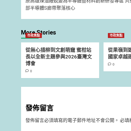
原高雄煉油廠蛻變為半導體暨材料創新研發專區 共
navigation
部半導體S廊帶聚落核心
More Stories
市政焦點
市政焦點
從無心插柳到文創萌寵 蜜柑站
從果嶺到遊
長以全新主題參與2026臺灣文
國家卓越
博會
0
0
發佈留言
發佈留言必須填寫的電子郵件地址不會公開。
必填