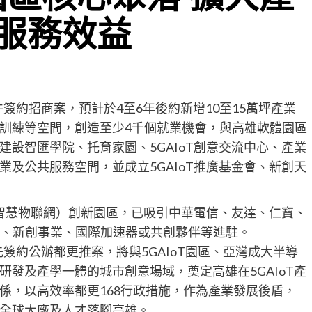
服務效益
簽約招商案，預計於4至6年後約新增10至15萬坪產業
訓練等空間，創造至少4千個就業機會，與高雄軟體園區
設智匯學院、托育家園、5GAIoT創意交流中心、產業
及公共服務空間，並成立5GAIoT推廣基金會、新創天
工智慧物聯網）創新園區，已吸引中華電信、友達、仁寶、
大廠、新創事業、國際加速器或共創夥伴等進駐。
先簽約公辦都更推案，將與5GAIoT園區、亞灣成大半導
發及產學一體的城市創意場域，奠定高雄在5GAIoT產
係，以高效率都更168行政措施，作為產業發展後盾，
全球大廠及人才落腳高雄。