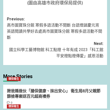
(圖由高雄市政府環保局提供)
Post
Previous:
高市圖寶珠分館 寒假多語活動不間斷 台語燈謎慶元宵
navigation
英語閱讀共學好去處高市圖寶珠分館 寒假多語活動不間
斷
Next:
國立科學工藝博物館 科工點燈 十年有成 2023「科工館
平安燈點燈傳愛」感恩活動
More Stories
環保衛生
揪爸媽做伙「腸保健康、抹出安心」 衛生局8月父親節
篩檢專案送百元超商禮券
0
環保衛生