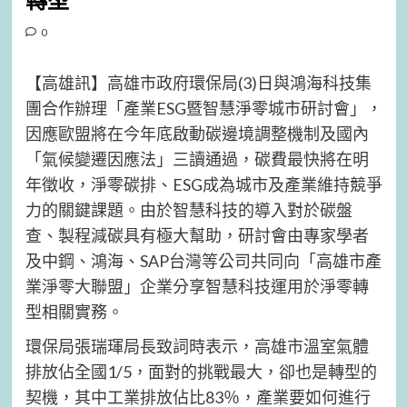
轉型
0
【高雄訊】高雄市政府環保局(3)日與鴻海科技集
團合作辦理「產業ESG暨智慧淨零城市研討會」，
因應歐盟將在今年底啟動碳邊境調整機制及國內
「氣候變遷因應法」三讀通過，碳費最快將在明
年徵收，淨零碳排、ESG成為城市及產業維持競爭
力的關鍵課題。由於智慧科技的導入對於碳盤
查、製程減碳具有極大幫助，研討會由專家學者
及中鋼、鴻海、SAP台灣等公司共同向「高雄市產
業淨零大聯盟」企業分享智慧科技運用於淨零轉
型相關實務。
環保局張瑞琿局長致詞時表示，高雄市溫室氣體
排放佔全國1/5，面對的挑戰最大，卻也是轉型的
契機，其中工業排放佔比83％，產業要如何進行