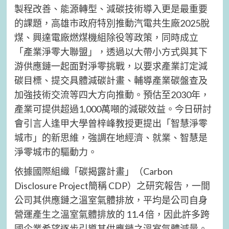
製程改善、能源轉型、減碳技術導入更是最重要
的課題，高雄市政府特別推動汽電共生廠2025脫
煤、興達電廠燃煤機組除役等政策，同時成立
「產業淨零大聯盟」，透過以大帶小方式與其下
游供應鏈一起面對淨零挑戰，以要求產業訂定減
碳目標、提交具體減碳計畫、輔導產業碳盤查及
加強技術交流等四大方向推動。預估至2030年，
產業可提供超過1,000萬噸的減碳效益。今日研討
會引言人逢甲大學曾梓峰教授更提出「智慧淨零
城市」的新思維，強調在地經濟、就業、智慧是
淨零城市的驅動力。
依據國際組織「碳揭露計畫」（Carbon
Disclosure Project簡稱 CDP）之研究報告，一間
公司其供應鏈之溫室氣體排放，平均是公司自身
營運產生之溫室氣體排放的 11.4 倍，因此許多跨
國企業希望逐步引導其供應鏈之溫室氣體減量。