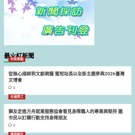
最火紅新聞
市政焦點
從無心插柳到文創萌寵 蜜柑站長以全新主題參與2026臺灣
文博會
0
社福勞工
獅友走進方舟就業服務協會看見身障職人的專業與堅持 邀
市民以訂購行動支持身障朋友
0
環保衛生