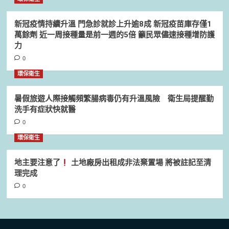
新冠疫情持續升溫 門急診就診上升逾8成 新冠疫苗庫存僅1
萬餘劑 近一周接種量是前一週的5倍 籲民眾儘速接種增防護
力
0
環保衛生
暑假旅遊人際接觸頻繁腸病毒仍有升溫風險 衛生局提醒勤
洗手有症狀快就醫
0
環保衛生
地主要注意了
土地廠房出租成非法棄置場 將被註記至清
理完成
0