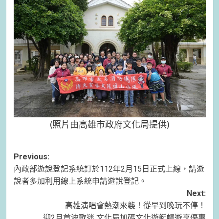
(照片由高雄市政府文化局提供)
Post
Previous:
內政部遊說登記系統訂於112年2月15日正式上線，請遊
navigation
說者多加利用線上系統申請遊說登記。
Next:
高雄演唱會熱潮來襲！從早到晚玩不停！
迎2月首波歌迷 文化局加碼文化遊艇暢遊享優惠