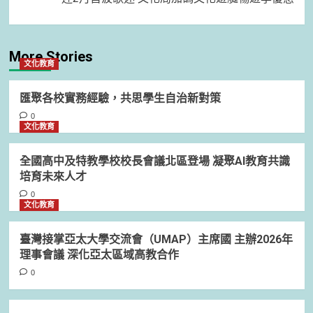
More Stories
文化教育
匯聚各校實務經驗，共思學生自治新對策
0
文化教育
全國高中及特教學校校長會議北區登場 凝聚AI教育共識
培育未來人才
0
文化教育
臺灣接掌亞太大學交流會（UMAP）主席國 主辦2026年
理事會議 深化亞太區域高教合作
0