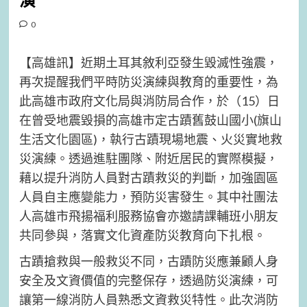
演
0
【高雄訊】近期土耳其敘利亞發生毀滅性強震，
再次提醒我們平時防災演練與教育的重要性，為
此高雄市政府文化局與消防局合作，於（15）日
在曾受地震毀損的高雄市定古蹟舊鼓山國小(旗山
生活文化園區)，執行古蹟現場地震、火災實地救
災演練。透過進駐團隊、附近居民的實際模擬，
藉以提升消防人員對古蹟救災的判斷，加強園區
人員自主應變能力，預防災害發生。其中社團法
人高雄市飛揚福利服務協會亦邀請課輔班小朋友
共同參與，落實文化資產防災教育向下扎根。
古蹟搶救與一般救災不同，古蹟防災應兼顧人身
安全及文資價值的完整保存，透過防災演練，可
讓第一線消防人員熟悉文資救災特性。此次消防