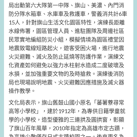
局出動第六大隊第一中隊、旗山、美濃、內門消
防分隊水箱車、水庫車及救護車，警義消共計6車
15人，針對旗山生活文化園區特性，演練長距離
水線佈署，園區管理人員、進駐團隊及周邊社區
民眾實地編組防災小組，模擬情境為園區禮堂因
地震致電線短路起火，遊客受困火場，進行地震
火災避難、滅火及防止延燒等防護作業，演練文
化資產如何避免以強力水柱射水造成二度破壞及
水損，並加強重要文物的及時搶救。演練後消防
局也現場說明地震、火災避難因應措施及滅火器
操作教學。
文化局表示，旗山舊鼓山國小原名「蕃薯藔尋常
高等小學校」，建於1912年，為專供日籍學童就
學的小學校，造型優雅的三連拱及圓拱窗，彰顯
了旗山百年風華，2010年指定為高雄市定古蹟，
為高雄少數僅存日式古蹟校園之一。後來更名為