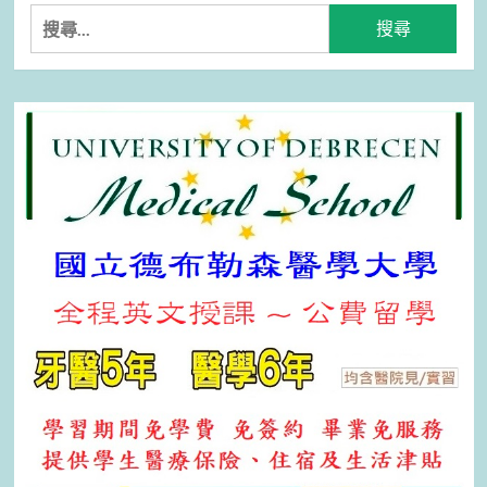
搜
尋
關
鍵
字: