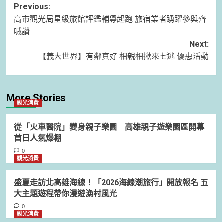
Post
Previous:
高市觀光局星級旅館評鑑輔導起跑 旅宿業者踴躍參與齊
navigation
喊讚
Next:
【義大世界】有鄰真好 相親相揪來七逃 優惠活動
More Stories
觀光消費
從「火車醫院」變身親子樂園 高雄親子遊樂園區開幕
首日人氣爆棚
0
觀光消費
盛夏走訪北高雄海線！「2026海線潮旅行」開放報名 五
大主題遊程帶你漫遊漁村風光
0
觀光消費