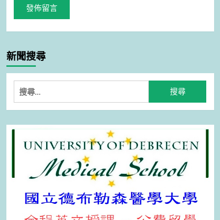
新聞搜尋
搜
尋
關
鍵
字: