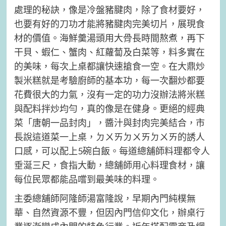
處理的秘訣，像是冷盤豬腱肉，除了食材要好，
也要有好的刀功才能將豬腱肉完美切片，展現食
材的價值。海鮮羹湯頭用大骨長時間熬煮，再下
干貝、蝦仁、蟹肉、紅蘿蔔及白菜等，料多實在
的美味，每次上桌都讓快速搶食一空。在大鼎炒
製米糕就是考驗廚師的基本功，每一次翻炒都要
花費很大的力氣，沒有一定的功力沒辦法將米糕
與配料拌炒均勻，真的像是在健身。更絕的經典
菜「唐朝一品封肉」，醬汁與封肉完美結合，市
長說這道菜一上桌，ㄉㄨㄞㄉㄨㄞㄉㄨㄞ的誘人
口感，可以配上5碗白飯。每道總舖師料理都令人
垂涎三尺，食指大動，總舖師用心料理食材，讓
每位民眾都能品嚐到最美味的料理。
主委總舖師阿隆師湯富隆說，早期內門純樸無
華、自然資源不豐，但因內門信仰文化，辦桌行