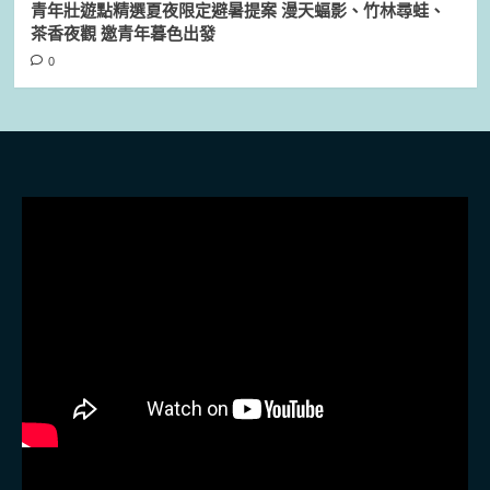
青年壯遊點精選夏夜限定避暑提案 漫天蝠影、竹林尋蛙、
茶香夜觀 邀青年暮色出發
0