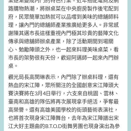
業逐漸變成內門的特色行業。近年搭配電商及網
路購物熱潮，將辦桌菜在中央廚房製作後宅配到
府，民眾簡單加熱就可以品嚐到美味的總舖師料
理，讓內門的總舖師產業推廣給更多人。非常感
謝陳其邁市長這樣重視內門極其珍貴的藝陣文化
傳承與總舖師辦桌產業，除了活動期間到場關
心、勉勵陣頭之外，也一起來料理美味桌菜，看
市長的架勢很有天份，歡迎阿邁師一起來內門辦
桌。
觀光局長高閔琳表示，內門除了辦桌料理，還有
熱血的宋江陣，眾所關注的全國創意宋江陣頭大
賽決賽將在3月4日舉行，六支來自桃園、雲林、
臺南和高雄的隊伍將再次展現拿手絕活，爭奪最
高榮譽。還有高雄美國學校的街頭藝術表演社，
也將首次現身宋江陣舞台，去年為宋江陣譜出宋
江大好主題曲的B.T.O.D街舞男團也現身演出為參