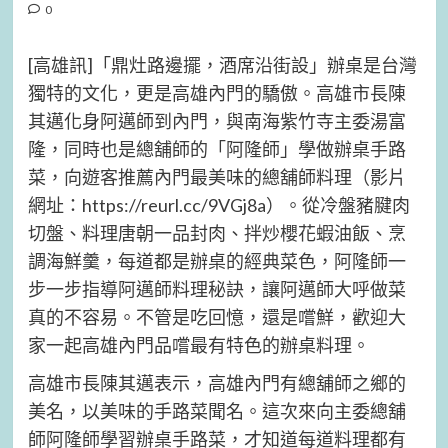
0
[高雄訊]「鼎灶路邊擺，酒席沿街設」辦桌是台灣
獨特的文化，更是高雄內門的驕傲。高雄市長陳
其邁化身阿邁師到內門，與南海紫竹寺主委湯富
隆，同時也是總舖師的「阿隆師」學做辦桌手路
菜，向遊客推薦內門最美味的總舖師料理（影片
網址：https://reurl.cc/9VGj8a）。從冷盤豬腱肉
切盤、料理唐朝一品封肉、拌炒櫻花蝦油飯、烹
調海鮮羹，每道都是辦桌的經典菜色，阿隆師一
步一步指導阿邁師料理秘訣，讓阿邁師大呼做菜
真的不容易。不管是吃回憶，還是嚐鮮，歡迎大
家一起高雄內門品嚐最有特色的辦桌料理。
高雄市長陳其邁表示，高雄內門有總舖師之鄉的
美名，以美味的手路菜聞名。這次來向主委總舖
師阿隆師學習辦桌手路菜，才知道每道料理都有