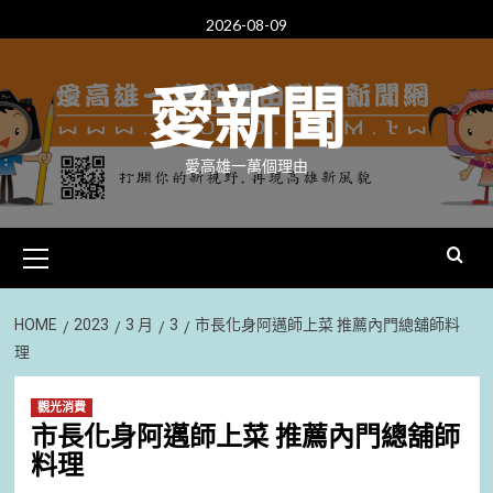
Skip
2026-08-09
to
content
愛新聞
愛高雄一萬個理由
Primary
Menu
HOME
2023
3 月
3
市長化身阿邁師上菜 推薦內門總舖師料
理
觀光消費
市長化身阿邁師上菜 推薦內門總舖師
料理