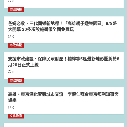
0
市政焦點
爸媽必收、三代同樂新地標！「高雄親子遊樂園區」8/8盛
大開幕 30多項設施暑假全面免費玩
0
市政焦點
支援市政建設、保障民眾財產！楠梓等5區最新地形圖將於8
月20日正式上線
0
市政焦點
高雄、東京深化智慧城市交流 李懷仁拜會東京都副知事宮
坂學
0
文化教育