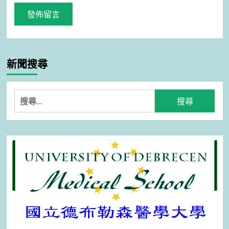
新聞搜尋
搜
尋
關
鍵
字: