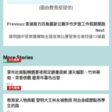
(圖由教育部提供)
Post
Previous:
澎湖南方四島國家公園手作步道工作假期開跑
Next:
navigation
陽明國中管樂團蟬聯全國音樂比賽管樂合奏特優13連霸
More Stories
文化教育
青年壯遊點精選夏夜限定避暑提案 漫天蝠影、竹林尋
蛙、茶香夜觀 邀青年暮色出發
0
文化教育
教育家人物典範 發明大王林永禎教授 用自身經歷點亮學
生的路