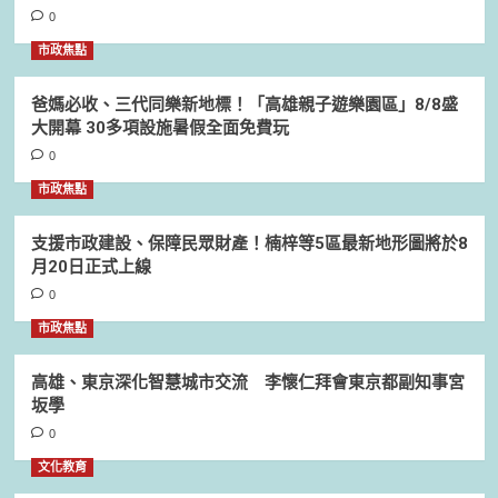
0
市政焦點
爸媽必收、三代同樂新地標！「高雄親子遊樂園區」8/8盛
大開幕 30多項設施暑假全面免費玩
0
市政焦點
支援市政建設、保障民眾財產！楠梓等5區最新地形圖將於8
月20日正式上線
0
市政焦點
高雄、東京深化智慧城市交流 李懷仁拜會東京都副知事宮
坂學
0
文化教育