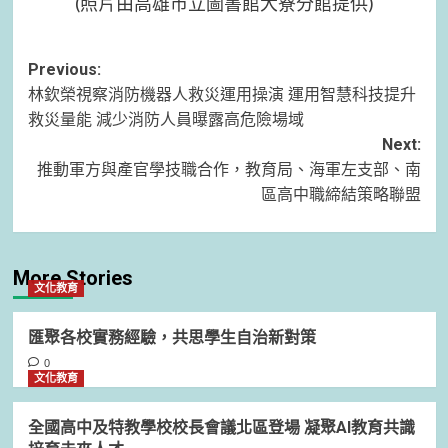
(照片由高雄市立圖書館大寮分館提供)
Post
Previous:
林欽榮視察消防機器人救災運用操演 運用智慧科技提升
navigation
救災量能 減少消防人員曝露高危險場域
Next:
推動軍方與產官學技職合作，教育局、海軍左支部、南
區高中職締結策略聯盟
More Stories
文化教育
匯聚各校實務經驗，共思學生自治新對策
0
文化教育
全國高中及特教學校校長會議北區登場 凝聚AI教育共識