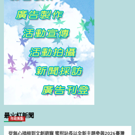
最火紅新聞
市政焦點
從無心插柳到文創萌寵 蜜柑站長以全新主題參與2026臺灣