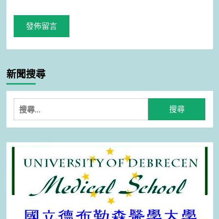
新聞搜尋
搜
尋
關
鍵
字: