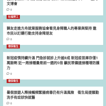
文博會
0
社福勞工
獅友走進方舟就業服務協會看見身障職人的專業與堅持 邀
市民以訂購行動支持身障朋友
0
環保衛生
新冠疫情持續升溫 門急診就診上升逾8成 新冠疫苗庫存僅1
萬餘劑 近一周接種量是前一週的5倍 籲民眾儘速接種增防護
力
0
環保衛生
暑假旅遊人際接觸頻繁腸病毒仍有升溫風險 衛生局提醒勤
洗手有症狀快就醫
0