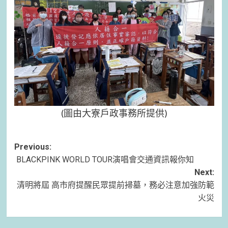
(圖由大寮戶政事務所提供)
Post
Previous:
BLACKPINK WORLD TOUR演唱會交通資訊報你知
navigation
Next:
清明將屆 高市府提醒民眾提前掃墓，務必注意加強防範
火災