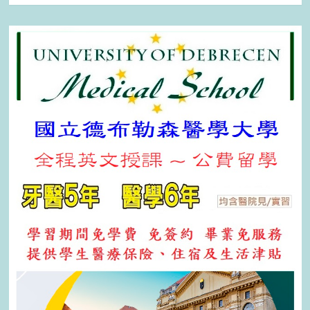
關
鍵
字: