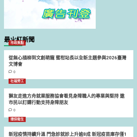
最火紅新聞
市政焦點
從無心插柳到文創萌寵 蜜柑站長以全新主題參與2026臺灣
文博會
0
社福勞工
獅友走進方舟就業服務協會看見身障職人的專業與堅持 邀
市民以訂購行動支持身障朋友
0
環保衛生
新冠疫情持續升溫 門急診就診上升逾8成 新冠疫苗庫存僅1