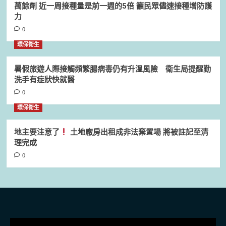
萬餘劑 近一周接種量是前一週的5倍 籲民眾儘速接種增防護
力
0
環保衛生
暑假旅遊人際接觸頻繁腸病毒仍有升溫風險 衛生局提醒勤
洗手有症狀快就醫
0
環保衛生
地主要注意了
土地廠房出租成非法棄置場 將被註記至清
理完成
0