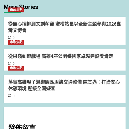
More Stories
市政焦點
從無心插柳到文創萌寵 蜜柑站長以全新主題參與2026臺
灣文博會
0
市政焦點
從果嶺到遊戲場 高雄4座公園獲國家卓越建設獎肯定
0
市政焦點
落實高雄親子遊樂園區周邊交通整備 陳其邁：打造安心
休憩環境 迎接全國遊客
0
發佈留言