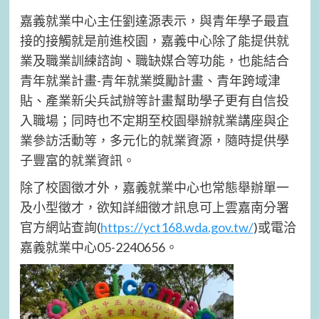
嘉義就業中心主任劉達源表示，與青年學子最直
接的接觸就是前進校園，嘉義中心除了能提供就
業及職業訓練諮詢、職缺媒合等功能，也能結合
青年就業計畫-青年就業獎勵計畫、青年跨域津
貼、產業新尖兵試辦等計畫幫助學子更有自信投
入職場；同時也不定期至校園舉辦就業講座與企
業參訪活動等，多元化的就業資源，隨時提供學
子豐富的就業資訊。
除了校園徵才外，嘉義就業中心也常態舉辦單一
及小型徵才，欲知詳細徵才訊息可上雲嘉南分署
官方網站查詢(
https://yct168.wda.gov.tw/
)或電洽
嘉義就業中心05-2240656。