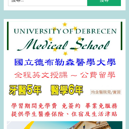
尋
關
鍵
字: