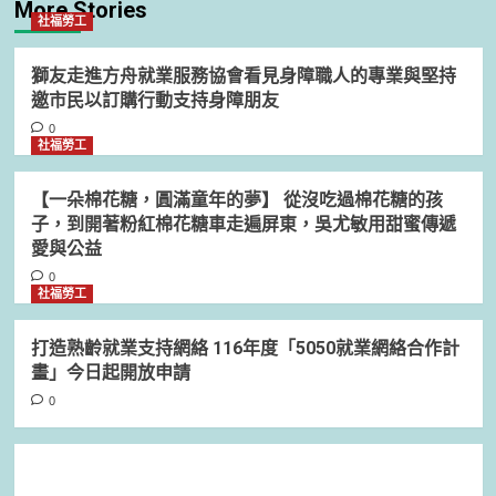
More Stories
社福勞工
獅友走進方舟就業服務協會看見身障職人的專業與堅持
邀市民以訂購行動支持身障朋友
0
社福勞工
【一朵棉花糖，圓滿童年的夢】 從沒吃過棉花糖的孩
子，到開著粉紅棉花糖車走遍屏東，吳尤敏用甜蜜傳遞
愛與公益
0
社福勞工
打造熟齡就業支持網絡 116年度「5050就業網絡合作計
畫」今日起開放申請
0