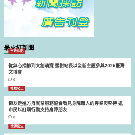
最火紅新聞
市政焦點
從無心插柳到文創萌寵 蜜柑站長以全新主題參與2026臺灣
文博會
0
社福勞工
獅友走進方舟就業服務協會看見身障職人的專業與堅持 邀
市民以訂購行動支持身障朋友
0
環保衛生