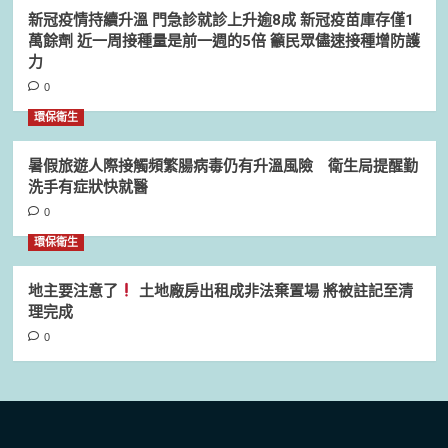
新冠疫情持續升溫 門急診就診上升逾8成 新冠疫苗庫存僅1
萬餘劑 近一周接種量是前一週的5倍 籲民眾儘速接種增防護
力
0
環保衛生
暑假旅遊人際接觸頻繁腸病毒仍有升溫風險 衛生局提醒勤
洗手有症狀快就醫
0
環保衛生
地主要注意了
土地廠房出租成非法棄置場 將被註記至清
理完成
0