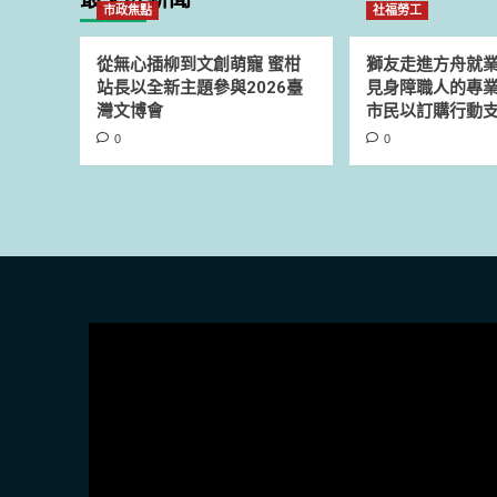
市政焦點
社福勞工
從無心插柳到文創萌寵 蜜柑
獅友走進方舟就
站長以全新主題參與2026臺
見身障職人的專業
灣文博會
市民以訂購行動
0
0