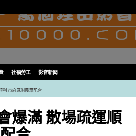
費
社福勞工
影音新聞
順利 市府感謝民眾配合
會爆滿 散場疏運順
眾配合