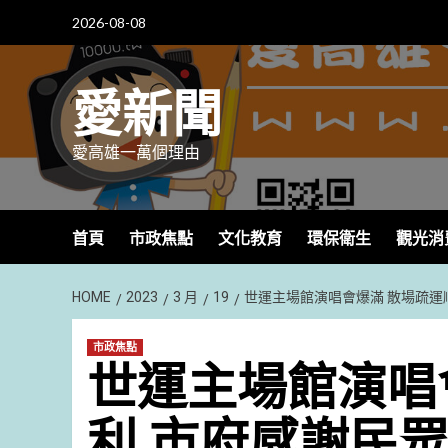
Skip
2026-08-08
to
content
愛新聞
愛高雄一萬個理由
首頁
市政焦點
文化教育
環保衛生
觀光消
HOME
2023
3 月
19
世運主場館演唱會爆滿 散場疏運
市政焦點
世運主場館演唱
利 市府感謝民