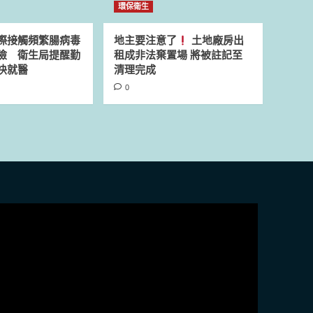
環保衛生
際接觸頻繁腸病毒
地主要注意了
土地廠房出
險 衛生局提醒勤
租成非法棄置場 將被註記至
快就醫
清理完成
0