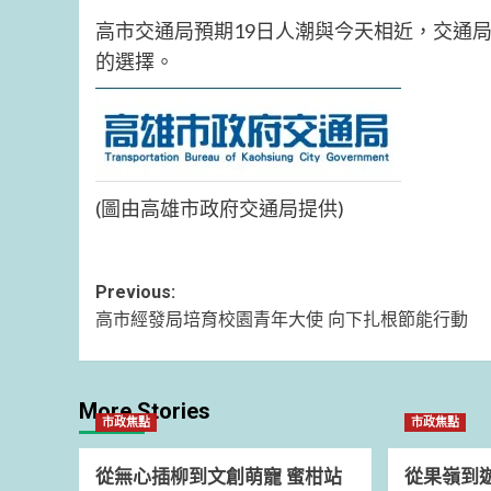
高市交通局預期19日人潮與今天相近，交通
的選擇。
(圖由高雄市政府交通局提供)
Post
Previous:
高市經發局培育校園青年大使 向下扎根節能行動
navigation
More Stories
市政焦點
市政焦點
從無心插柳到文創萌寵 蜜柑站
從果嶺到遊