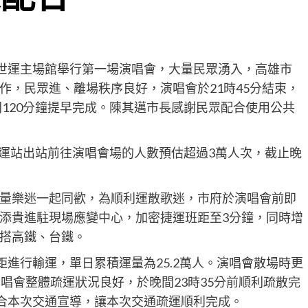
雄世運主場館舉行第一場演唱會，大量民眾湧入，高雄市
作，民眾進、離場秩序良好，演唱會於21時45分結束，
間120分鐘提早完成。陳其邁市長感謝民眾配合使用公共
世運站出站前往演唱會場的人數預估超過3萬人次，截止晚
量樂迷一起同歡，為順利運散歌迷，市府於演唱會前即
添貴進駐現場應變中心，加密捷運班距至3分鐘，同時增
搭高鐵、台鐵。
距進行輸運，單日累積運量為25.2萬人。演唱會散場時更
唱會整體疏運狀況良好，於晚間23時35分前順利疏散完
配合本次交通宣導，讓本次交通疏運順利完成。