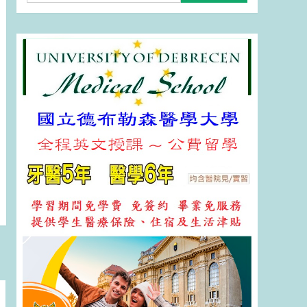
關
鍵
字: