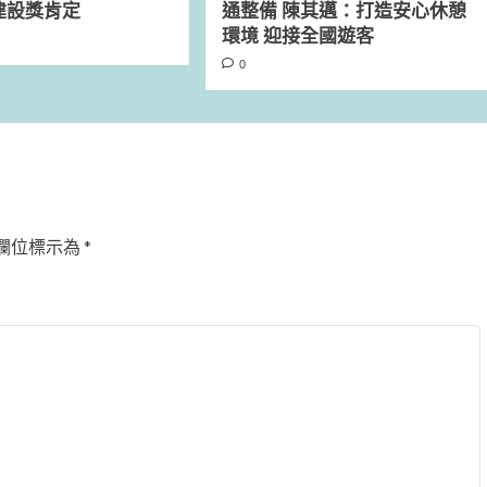
建設獎肯定
通整備 陳其邁：打造安心休憩
環境 迎接全國遊客
0
欄位標示為
*