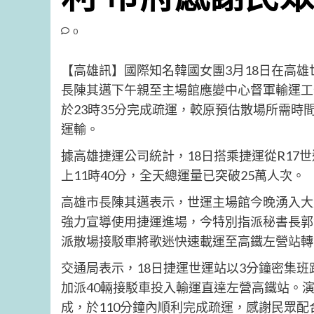
0
【高雄訊】國際知名韓國女團3月18日在高
長陳其邁下午親至主場館應變中心督軍輸運工
於23時35分完成疏運，較原預估散場所需時
運輸。
據高雄捷運公司統計，18日搭乘捷運從R17
上11時40分，全天總運量已突破25萬人次。
高雄市長陳其邁表示，世運主場館今晚湧入大
強力宣導使用捷運進場，今特別指派秘書長郭
派散場接駁車將歌迷快速載運至高鐵左營站轉
交通局表示，18日捷運世運站以3分鐘密集班
加派40輛接駁車投入輸運直達左營高鐵站。演
成，於110分鐘內順利完成疏運，感謝民眾