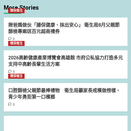
More Stories
環保衛生
揪爸媽做伙「腸保健康、抹出安心」 衛生局8月父親節
篩檢專案送百元超商禮券
0
環保衛生
2026高齡健康產業博覽會高雄館 市府公私協力打造多元
支持中高齡長輩生活方案
0
環保衛生
口腔篩檢父親節最棒禮物 衛生局籲家長戒檳做榜樣、
青少年勇拒第一口檳榔
0