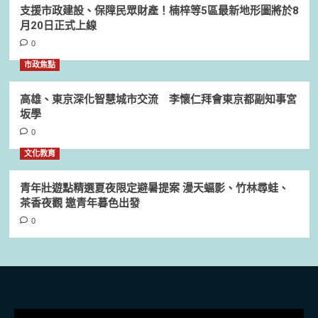
支援市政建設、保障民眾財產！楠梓等5區最新地形圖將於8
月20日正式上線
0
市政焦點
高雄、東京深化智慧城市交流 李懷仁拜會東京都副知事宮
坂學
0
文化教育
青年壯遊點精選夏夜限定避暑提案 漫天蝠影、竹林尋蛙、
茶香夜觀 邀青年暮色出發
0