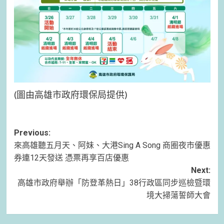
(圖由高雄市政府環保局提供)
Post
Previous:
來高雄聽五月天、阿妹、大港Sing A Song 商圈夜市優惠
navigation
券連12天發送 憑票再享百店優惠
Next:
高雄市政府舉辦「防登革熱日」38行政區同步巡檢暨環
境大掃蕩誓師大會