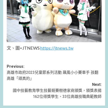
文、圖=JTNEWS
https://jtnews.tw
Post
Previous:
高雄市政府2023兒童節系列活動 飆風小小賽車手 孩翻
navigation
高雄「頑真的」
Next:
國中技藝教育學生技藝競賽樹德家商頒獎，頒獎表揚
162位得獎學生、33位高雄技職典範教師