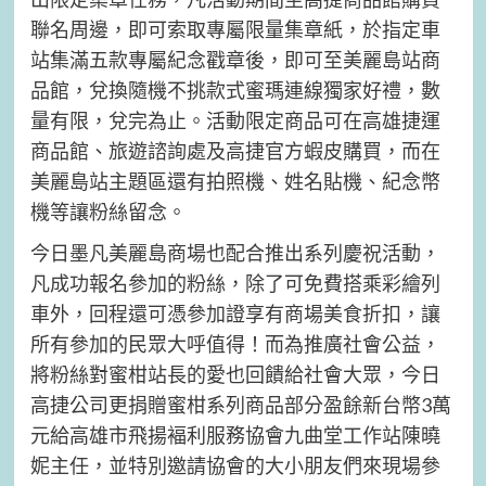
聯名周邊，即可索取專屬限量集章紙，於指定車
站集滿五款專屬紀念戳章後，即可至美麗島站商
品館，兌換隨機不挑款式蜜瑪連線獨家好禮，數
量有限，兌完為止。活動限定商品可在高雄捷運
商品館、旅遊諮詢處及高捷官方蝦皮購買，而在
美麗島站主題區還有拍照機、姓名貼機、紀念幣
機等讓粉絲留念。
今日墨凡美麗島商場也配合推出系列慶祝活動，
凡成功報名參加的粉絲，除了可免費搭乘彩繪列
車外，回程還可憑參加證享有商場美食折扣，讓
所有參加的民眾大呼值得！而為推廣社會公益，
將粉絲對蜜柑站長的愛也回饋給社會大眾，今日
高捷公司更捐贈蜜柑系列商品部分盈餘新台幣3萬
元給高雄市飛揚褔利服務協會九曲堂工作站陳曉
妮主任，並特別邀請協會的大小朋友們來現場參