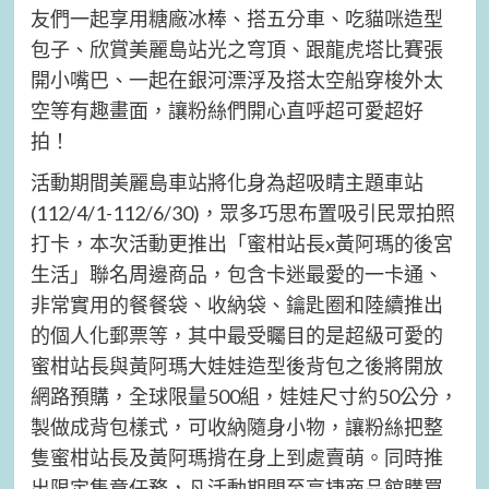
友們一起享用糖廠冰棒、搭五分車、吃貓咪造型
包子、欣賞美麗島站光之穹頂、跟龍虎塔比賽張
開小嘴巴、一起在銀河漂浮及搭太空船穿梭外太
空等有趣畫面，讓粉絲們開心直呼超可愛超好
拍！
活動期間美麗島車站將化身為超吸睛主題車站
(112/4/1-112/6/30)，眾多巧思布置吸引民眾拍照
打卡，本次活動更推出「蜜柑站長x黃阿瑪的後宮
生活」聯名周邊商品，包含卡迷最愛的一卡通、
非常實用的餐餐袋、收納袋、鑰匙圈和陸續推出
的個人化郵票等，其中最受矚目的是超級可愛的
蜜柑站長與黃阿瑪大娃娃造型後背包之後將開放
網路預購，全球限量500組，娃娃尺寸約50公分，
製做成背包樣式，可收納隨身小物，讓粉絲把整
隻蜜柑站長及黃阿瑪揹在身上到處賣萌。同時推
出限定集章任務，凡活動期間至高捷商品館購買