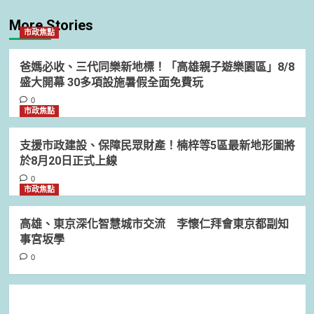
More Stories
市政焦點
爸媽必收、三代同樂新地標！「高雄親子遊樂園區」8/8
盛大開幕 30多項設施暑假全面免費玩
0
市政焦點
支援市政建設、保障民眾財產！楠梓等5區最新地形圖將
於8月20日正式上線
0
市政焦點
高雄、東京深化智慧城市交流 李懷仁拜會東京都副知
事宮坂學
0