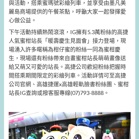
與活動，搭乘蜜瑪號彩繪列車，並享受由墨凡美
麗島商場提供的午餐茶點，呼籲大家一起發揮愛
心做公益。
下午活動持續熱鬧滾滾，IG擁有5.3萬粉絲的高捷
人氣蜜柑站長「暖壽慶生見面會」接力登場，現
場湧入許多暱稱為柑仔蜜的粉絲一同為蜜柑慶
生，現場還有粉絲帶來自畫蜜柑站長萌萌畫像送
給又萌又可愛的站長。高捷公司歡迎粉絲把握時
間搭乘期間限定的彩繪列車。活動詳情可至高捷
公司官網、高雄捷運x高雄輕軌臉書粉絲團、蜜柑
站長IG查詢或撥客服專線(07)793-8888。