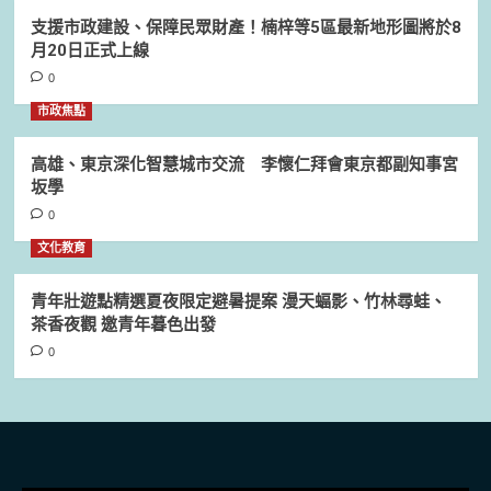
支援市政建設、保障民眾財產！楠梓等5區最新地形圖將於8
月20日正式上線
0
市政焦點
高雄、東京深化智慧城市交流 李懷仁拜會東京都副知事宮
坂學
0
文化教育
青年壯遊點精選夏夜限定避暑提案 漫天蝠影、竹林尋蛙、
茶香夜觀 邀青年暮色出發
0