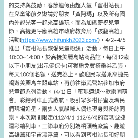
的支持與鼓勵，春節連假由超人氣「蜜柑站長」
在兒童節前夕邀請好朋友「黃阿瑪」以及所有國
內外觀光客一起來高雄玩。而為加碼慶祝兒童
節，高捷更呼應高雄市政府教育局「孩翻高雄」
活動(
https://www.hifunkh2023.com/
)，4/2~4/5
推出「蜜柑站長寵愛兒童粉絲」活動，每日上午
10:00~14:00，於高捷美麗島站商品館，每個12歲
以下小朋友(出示健保卡)可獲贈免費搭乘券乙張，
每天100個名額，送完為止。歡迎民眾搭乘高捷先
暢遊美麗島主題車站，再前往衛武營站參加市府
兒童節系列活動。 (4/1) 日「蜜瑪連線～歡樂同萌
會」彩繪列車正式啟航，吸引眾多柑仔蜜及瑪民
們現場追星，兩隻人氣貓咪人偶也現身與粉絲同
樂。本次期間限定(112/4/1-112/6/4)的蜜瑪號捷
運彩繪列車，三節車廂分別為橋頭糖廠篇、趣遊
高雄篇和宇宙漂浮篇，可以看到蜜柑站長和好朋