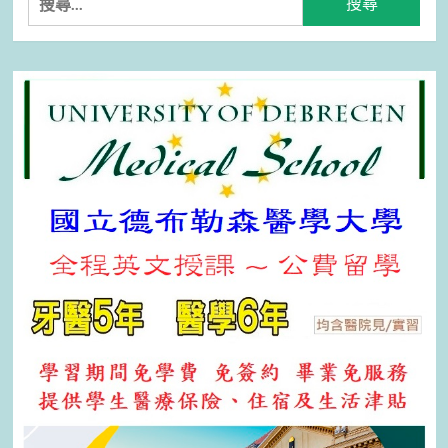
尋
關
鍵
字: