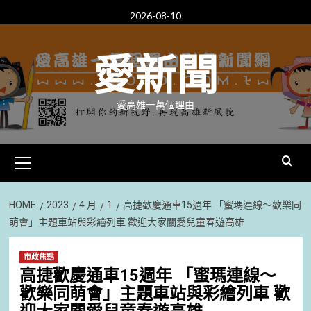
Skip
2026-08-10
to
content
愛新聞
愛高雄一萬個理由
Primary
Menu
HOME
2023
4 月
1
高捷歡慶通車15週年 「蜜瑪連線～歡樂同
萌會」主題車站與彩繪列車 歡迎大家關愛兒童春遊高雄
市政焦點
高捷歡慶通車15週年 「蜜瑪連線～
歡樂同萌會」主題車站與彩繪列車 歡