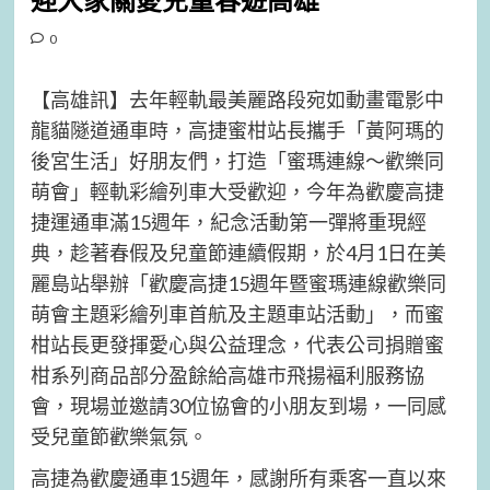
迎大家關愛兒童春遊高雄
0
【高雄訊】去年輕軌最美麗路段宛如動畫電影中
龍貓隧道通車時，高捷蜜柑站長攜手「黃阿瑪的
後宮生活」好朋友們，打造「蜜瑪連線～歡樂同
萌會」輕軌彩繪列車大受歡迎，今年為歡慶高捷
捷運通車滿15週年，紀念活動第一彈將重現經
典，趁著春假及兒童節連續假期，於4月1日在美
麗島站舉辦「歡慶高捷15週年暨蜜瑪連線歡樂同
萌會主題彩繪列車首航及主題車站活動」，而蜜
柑站長更發揮愛心與公益理念，代表公司捐贈蜜
柑系列商品部分盈餘給高雄市飛揚褔利服務協
會，現場並邀請30位協會的小朋友到場，一同感
受兒童節歡樂氣氛。
高捷為歡慶通車15週年，感謝所有乘客一直以來