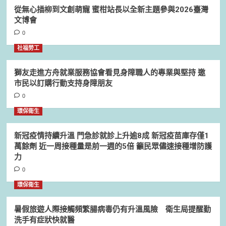
從無心插柳到文創萌寵 蜜柑站長以全新主題參與2026臺灣
文博會
0
社福勞工
獅友走進方舟就業服務協會看見身障職人的專業與堅持 邀
市民以訂購行動支持身障朋友
0
環保衛生
新冠疫情持續升溫 門急診就診上升逾8成 新冠疫苗庫存僅1
萬餘劑 近一周接種量是前一週的5倍 籲民眾儘速接種增防護
力
0
環保衛生
暑假旅遊人際接觸頻繁腸病毒仍有升溫風險 衛生局提醒勤
洗手有症狀快就醫