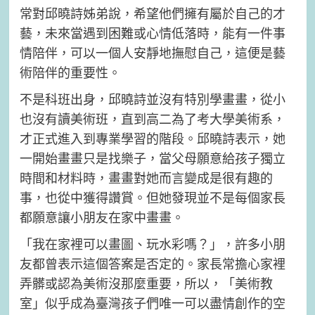
常對邱曉詩姊弟說，希望他們擁有屬於自己的才
藝，未來當遇到困難或心情低落時，能有一件事
情陪伴，可以一個人安靜地撫慰自己，這便是藝
術陪伴的重要性。
不是科班出身，邱曉詩並沒有特別學畫畫，從小
也沒有讀美術班，直到高二為了考大學美術系，
才正式進入到專業學習的階段。邱曉詩表示，她
一開始畫畫只是找樂子，當父母願意給孩子獨立
時間和材料時，畫畫對她而言變成是很有趣的
事，也從中獲得讚賞。但她發現並不是每個家長
都願意讓小朋友在家中畫畫。
「我在家裡可以畫圖、玩水彩嗎？」，許多小朋
友都曾表示這個答案是否定的。家長常擔心家裡
弄髒或認為美術沒那麼重要，所以，「美術教
室」似乎成為臺灣孩子們唯一可以盡情創作的空