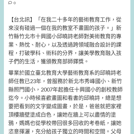
0
【台北訊】「在我二十多年的藝術教育工作，從
來沒有碰過一個在我的教室不畫圖的孩子。」新
竹縣竹北市十興國小邱曉詩老師對美術教育的專
業、熱忱、耐心，以及透過跨領域融合設計的課
程，打破學科、術科的分界，讓美學教育融入孩
子們的生活，獲頒教育部師鐸獎。
畢業於國立臺北教育大學藝術教育系的邱曉詩老
師任教已23年，曾服務於新北市秀峰國小、新竹
縣照門國小，2007年起擔任十興國小的創校教師
迄今。小時候喜歡畫圖和看書的邱曉詩，總是想
要把看到的文字變成圖畫，於是，爸爸就把家裡
頂樓牆壁塗成白色，讓她在牆上可以盡情的塗
鴉，媽媽也從學校帶回很多回收的考卷紙，讓她
恣意揮灑，充分給孩子獨立的時間和空間。父母