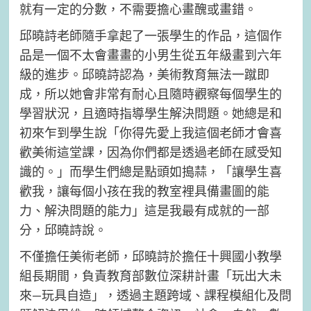
就有一定的分數，不需要擔心畫醜或畫錯。
邱曉詩老師隨手拿起了一張學生的作品，這個作
品是一個不太會畫畫的小男生從五年級畫到六年
級的進步。邱曉詩認為，美術教育無法一蹴即
成，所以她會非常有耐心且隨時觀察每個學生的
學習狀況，且適時指導學生解決問題。她總是和
初來乍到學生說「你得先愛上我這個老師才會喜
歡美術這堂課，因為你們都是透過老師在感受知
識的。」而學生們總是點頭如搗蒜，「讓學生喜
歡我，讓每個小孩在我的教室裡具備畫圖的能
力、解決問題的能力」這是我最有成就的一部
分，邱曉詩說。
不僅擔任美術老師，邱曉詩於擔任十興國小教學
組長期間，負責教育部數位深耕計畫「玩出大未
來—玩具自造」，透過主題跨域、課程模組化及問