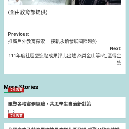
(圖由教育部提供)
Post
Previous:
推廣戶外教育探索 接軌永續發展國際趨勢
navigation
Next:
111年度社區營造點成果評比出爐 燕巢金山等5社區得金
獎
More Stories
文化教育
匯聚各校實務經驗，共思學生自治新對策
0
文化教育