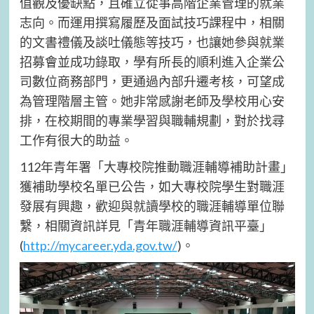
值觀及優缺點，且確立從事高階企業管理的就業
志向。而運用撰寫履歷及面試技巧課程中，相關
的文書禮儀及談吐儀態等技巧，也讓她參與就業
招募會並成功錄取，學有所長的順利進入企業公
司數位商務部門，更通過內部升遷考核，可望成
為管理階層主管。她非常感謝老師及學校用心安
排，在校期間的專業學習與職輔規劃，對於找尋
工作有很大的助益。
112年青年署「大專校院推動職涯輔導補助計畫」
獲補助學校名單已公告，如大專校院學生對職涯
發展有興趣，歡迎與就讀學校的職涯輔導單位聯
繫，相關資訊詳見「青年職涯輔導資訊平臺」
(
http://mycareer.yda.gov.tw/
)。