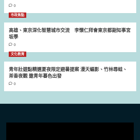
0
市政焦點
高雄、東京深化智慧城市交流 李懷仁拜會東京都副知事宮
坂學
0
文化教育
青年壯遊點精選夏夜限定避暑提案 漫天蝠影、竹林尋蛙、
茶香夜觀 邀青年暮色出發
0