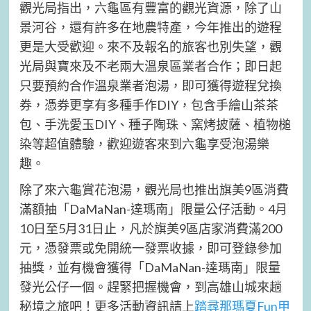
觀光局指出，六龜區有豐富的觀光資源，除了山
景河谷，還有許多在地農特產，今年推出的遊程
更是大受歡迎。來不及報名的旅客也別失望，觀
光局與寶來及不老兩大溫泉區業者合作；即日起
只要預約合作溫泉業者泡湯，即可獲得遊程兌換
券，憑券更享有多種手作DIY，包含手繪山茶茶
包、手洗愛玉DIY、種子陶珠、窯烤披薩、植物槌
染等超值體驗，歡迎遊客來到六龜享受泡湯樂
趣。
除了來六龜賞花泡湯，觀光局也推出旗美9區消費
滿額抽「DaMaNan-達瑪南」限量公仔活動。4月
10日至5月31日止，凡於旗美9區店家消費滿200
元，憑發票或免開統一發票收據，即可登錄參加
抽獎，並有機會獲得「DaMaNan-達瑪南」限量
發光公仔一個。趕緊把握機會，到高雄山城來趟
秘境之旅吧！更多活動資訊請上
踏尋那瑪夏Fun甲