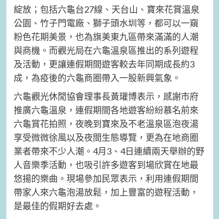
綻放；包括六龜台27線、天台山、寶來花賞溫泉
公園、竹子門電廠、獅子頭水圳等，都可以一窺
粉色花期美景，也為旗美東九區帶來滿滿的人潮
與商機。而觀光局在六龜溫泉區推出的系列遊程
及活動，更讓連假期間遊客較去年同期成長約3
成，為疫後的六龜商圈帶入一股新興氣象。
六龜觀光休閒協會理事長黃瓘博表示，感謝市府
推廣六龜溫泉，連假期間各地遊客紛紛慕名前來
六龜賞花拍照，夜晚到寶來及不老溫泉區泡夜湯
享受微微徐風以及夜間生態導覽，更為在地商圈
業者帶來不少人潮。4月3、4日連續兩天舉辦的野
人音樂季活動，也吸引許多遊客到場欣賞在地最
悠揚的樂曲。現場參加民眾表示，利用連假期間
帶家人來六龜泡湯放鬆，加上豐富的遊程活動，
是最佳的假期好去處。