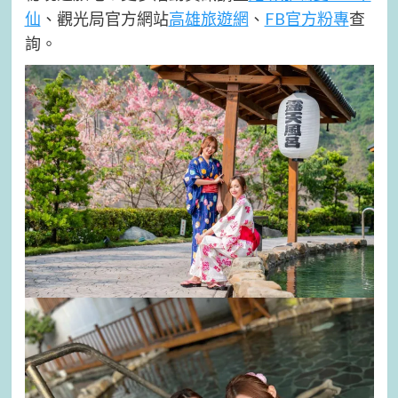
仙
、觀光局官方網站
高雄旅遊網
、
FB官方粉專
查
詢。