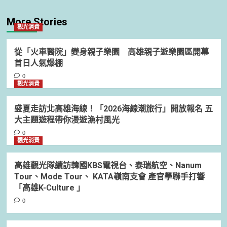
More Stories
觀光消費
從「火車醫院」變身親子樂園 高雄親子遊樂園區開幕
首日人氣爆棚
0
觀光消費
盛夏走訪北高雄海線！「2026海線潮旅行」開放報名 五
大主題遊程帶你漫遊漁村風光
0
觀光消費
高雄觀光隊續訪韓國KBS電視台、泰瑞航空、Nanum
Tour、Mode Tour、 KATA嶺南支會 產官學聯手打響
「高雄K-Culture 」
0