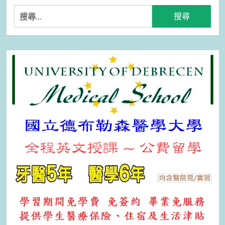
搜
尋
關
鍵
字: