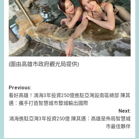
(圖由高雄市政府觀光局提供)
Post
Previous:
看好高雄！鴻海3年投資250億進駐亞灣設南區總部 陳其
navigation
邁：攜手打造智慧城市整城輸出國際
Next:
鴻海進駐亞灣3年投資250億 陳其邁：高雄是佈局智慧城
市最佳夥伴