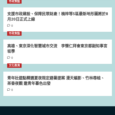
市政焦點
支援市政建設、保障民眾財產！楠梓等5區最新地形圖將於8
月20日正式上線
0
市政焦點
高雄、東京深化智慧城市交流 李懷仁拜會東京都副知事宮
坂學
0
文化教育
青年壯遊點精選夏夜限定避暑提案 漫天蝠影、竹林尋蛙、
茶香夜觀 邀青年暮色出發
0