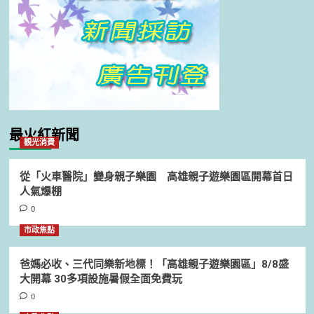
最火紅新聞
觀光消費
從「火車醫院」變身親子樂園 高雄親子遊樂園區開幕首日
人氣爆棚
0
市政焦點
爸媽必收、三代同樂新地標！「高雄親子遊樂園區」8/8盛
大開幕 30多項設施暑假全面免費玩
0