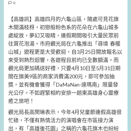
0
【高雄訊】高雄四月的六龜山區，隨處可見花旗
木開滿枝枒，初戀般粉色系的花朵在六龜山城多
處綻放，夢幻又吸睛，連假期間吸引大量民眾前
往賞花泡湯。市府觀光局在六龜推出「尋境 春暖
山城」遊程更是大受歡迎，自3月25日開放報名以
來受到熱烈迴響，各遊程目前均已全數額滿。而
觀光局更加碼送好禮，只要4月10日至5月31日期
間在旗美9區的商家消費滿200元，即可參加抽
獎，並有機會獲得「DaMaNan-達瑪南」限量發
光公仔。不如趕緊相約安排一趟東高雄身心靈療
癒之旅吧！
觀光局長高閔琳表示，今年4月兒童節連假高雄很
忙碌，不僅有熱情活力的演唱會在市區接力演
出，有「高雄後花園」之稱的六龜花旗木也紛紛