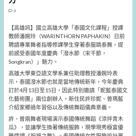
力
0
【高雄訊】國立高雄大學「泰國文化課程」授課
教師潘婉玲（WARINTHORN PAPHAKIN）日前
聘請專業舞者指導修課學生穿著泰服跳泰舞，提
前感受泰國年度慶典「潑水節（宋干節，
Songkran）」魅力。
高雄大學東亞語文學系兼任助理教授潘婉玲表
示，泰國潑水節也就是當地傳統新年，今年慶典
訂於4月13日至15日，因此特別邀請「妮藍泰國文
化藝術團」兩位創辦人，新住民許珍妮、曾瑪藍
介紹家鄉過年習俗以及傳統舞蹈儀典意義。
許、曾兩舞者現場演示泰國傳統舞蹈《涼拌青木
瓜》，並讓學生換著傳統服飾，現學現秀極富優
雅情調《祝福之舞》。泰國傳統女性服飾設計單