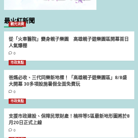
最火紅新聞
觀光消費
從「火車醫院」變身親子樂園 高雄親子遊樂園區開幕首日
人氣爆棚
0
市政焦點
爸媽必收、三代同樂新地標！「高雄親子遊樂園區」8/8盛
大開幕 30多項設施暑假全面免費玩
0
市政焦點
支援市政建設、保障民眾財產！楠梓等5區最新地形圖將於8
月20日正式上線
0