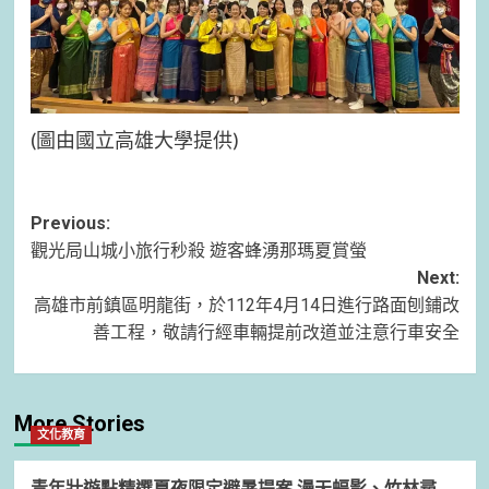
(圖由國立高雄大學提供)
Post
Previous:
觀光局山城小旅行秒殺 遊客蜂湧那瑪夏賞螢
navigation
Next:
高雄市前鎮區明龍街，於112年4月14日進行路面刨鋪改
善工程，敬請行經車輛提前改道並注意行車安全
More Stories
文化教育
青年壯遊點精選夏夜限定避暑提案 漫天蝠影、竹林尋