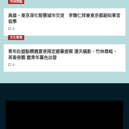
市政焦點
高雄、東京深化智慧城市交流 李懷仁拜會東京都副知事宮
坂學
0
文化教育
青年壯遊點精選夏夜限定避暑提案 漫天蝠影、竹林尋蛙、
茶香夜觀 邀青年暮色出發
0