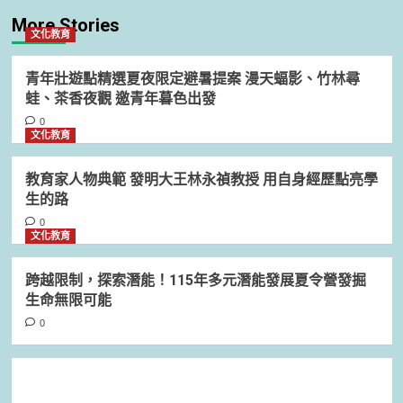
More Stories
文化教育
青年壯遊點精選夏夜限定避暑提案 漫天蝠影、竹林尋
蛙、茶香夜觀 邀青年暮色出發
0
文化教育
教育家人物典範 發明大王林永禎教授 用自身經歷點亮學
生的路
0
文化教育
跨越限制，探索潛能！115年多元潛能發展夏令營發掘
生命無限可能
0