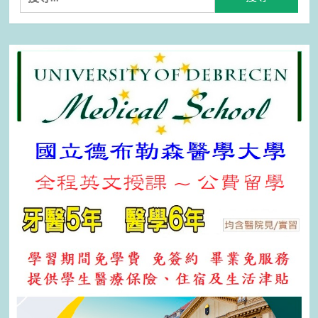
尋
關
鍵
字: