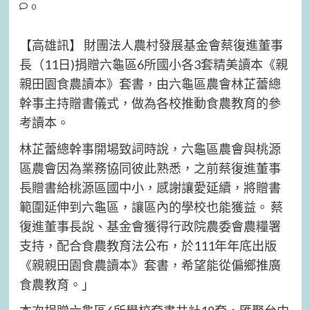
0
【高雄訊】 財團法人農村發展基金會蔡復進董事
長（11日)捐贈六龜區6所國小各3套精美讀本《親
親田園食農讀本》套書，由六龜區農會林芷蕾總
幹事主持贈書儀式，做為各校推動食農教育的參
考讀本。
林芷蕾總幹事開場致詞時說，六龜區農會與桃源
區農會因為業務協同彼此熟悉，之前蔡復進董事
長贈書給桃源區國中小，感謝讓愛延續，將贈書
範圍延伸到六龜區，讓區內的學校也能獲益。 蔡
復進董事長說、基金會獲得行政院農委會農糧署
支持，配合食農教育法公布，於111年年底出版
《親親田園食農讀本》套書，希望能從偏鄉推廣
食農教育。」