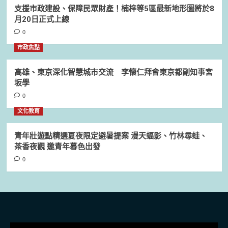
支援市政建設、保障民眾財產！楠梓等5區最新地形圖將於8
月20日正式上線
0
市政焦點
高雄、東京深化智慧城市交流 李懷仁拜會東京都副知事宮
坂學
0
文化教育
青年壯遊點精選夏夜限定避暑提案 漫天蝠影、竹林尋蛙、
茶香夜觀 邀青年暮色出發
0