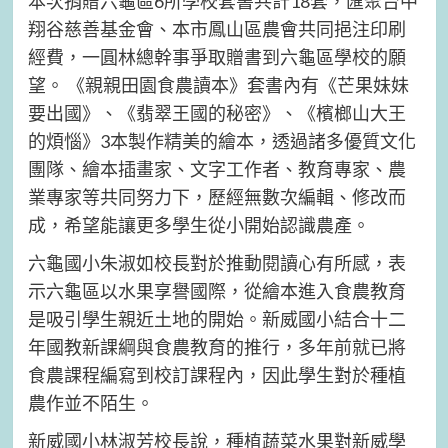
本次捐贈六龜區6所學校套書共計18套，匯聚台中
翔谷慈善基金會、本市鳳山區農會共同挹注印刷
經費，一圓林總幹事爭取贈書到六龜區學校的願
望。 《親親田園食農讀本》套書內有《芒果妹妹
要出國》、《翡翠王國的秘密》、《檳榔山大王
的煩惱》3本製作精美的繪本，透過諸多優質文化
團隊、繪本插畫家、文字工作者、教育專家、農
業專家等共同努力下，歷經無數次編輯、修改而
成，希望能讓更多學生從小開始認識農產。
六龜國小朱淑如校長對於推動閱讀心有所感，表
示六龜區以水果享譽國際，從繪本進入食農教育
是吸引學生親近土地的開始。新威國小結合十二
年國教新課綱與食農教育的推行，多年前就已將
食農課程編寫到校訂課程內，因此學生對於種植
農作並不陌生。
新威國小林淑芳校長說，種植蔬菜水果對新威學