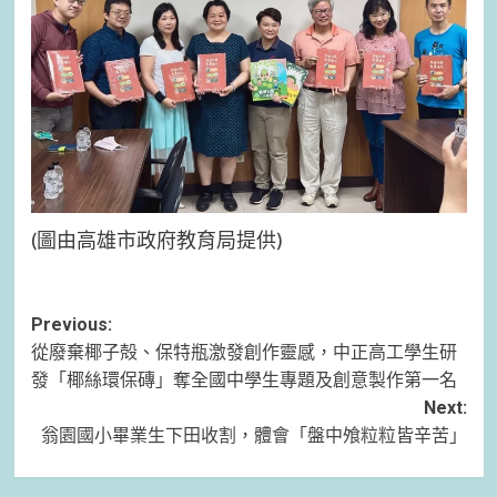
(圖由高雄市政府教育局提供)
Post
Previous:
從廢棄椰子殻、保特瓶激發創作靈感，中正高工學生研
navigation
發「椰絲環保磚」奪全國中學生專題及創意製作第一名
Next:
翁園國小畢業生下田收割，體會「盤中飧粒粒皆辛苦」