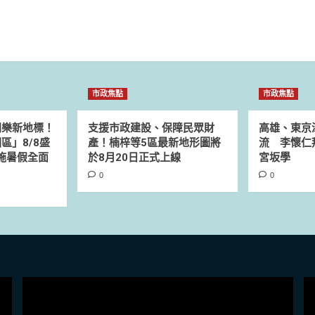
市政焦點
市政焦點
同樂新地標！
支援市政建設、保障民眾財
高雄、東京
區」8/8盛
產！楠梓等5區最新地形圖將
流 李懷仁
設施暑假全面
於8月20日正式上線
宮坂學
0
0