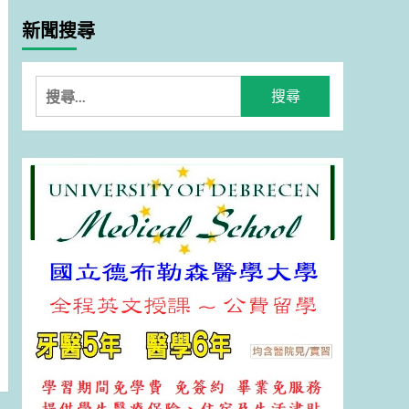
新聞搜尋
搜
尋
關
鍵
字: