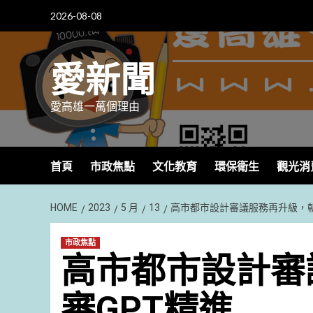
Skip
2026-08-08
to
content
愛新聞
愛高雄一萬個理由
首頁
市政焦點
文化教育
環保衛生
觀光消
HOME
2023
5 月
13
高市都市設計審議服務再升級，朝
市政焦點
高市都市設計審
審GPT精進