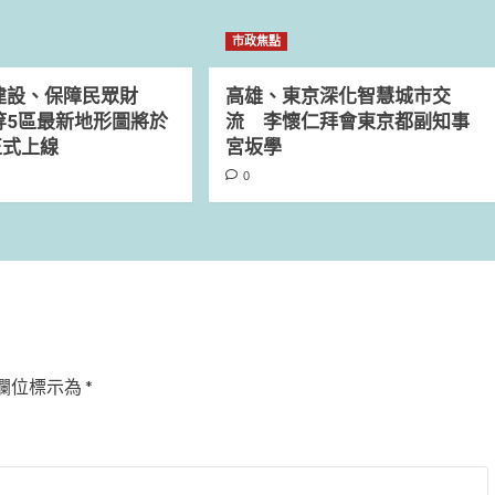
市政焦點
建設、保障民眾財
高雄、東京深化智慧城市交
等5區最新地形圖將於
流 李懷仁拜會東京都副知事
正式上線
宮坂學
0
欄位標示為
*