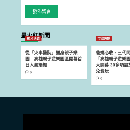
最火紅新聞
觀光消費
市政焦點
從「火車醫院」變身親子樂
爸媽必收、三代
園 高雄親子遊樂園區開幕首
「高雄親子遊樂園
日人氣爆棚
大開幕 30多項
免費玩
0
0