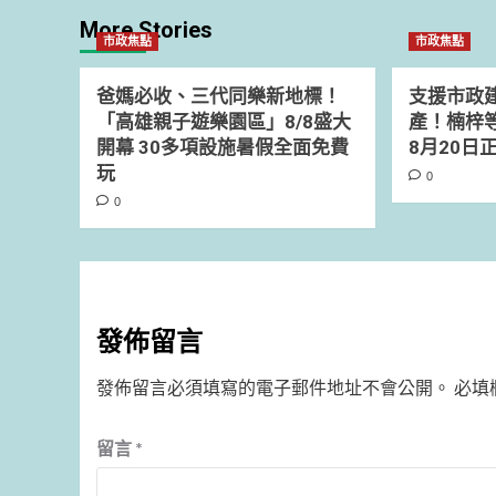
More Stories
市政焦點
市政焦點
爸媽必收、三代同樂新地標！
支援市政
「高雄親子遊樂園區」8/8盛大
產！楠梓
開幕 30多項設施暑假全面免費
8月20日
玩
0
0
發佈留言
發佈留言必須填寫的電子郵件地址不會公開。
必填
留言
*