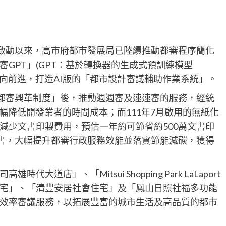
底啟動以來，高市府都市發展局已陸續推動都審程序簡化
GPT」(GPT：基於轉換器的生成式預訓練模型
former）)的方向前進，打造AI版的「都市設計審議輔助作業系統」。
雄都審興革制度」後，推動週週審及速速審的服務，經統
幅降低開發業者的時間成本；而111年7月啟用的無紙化
減少文書印製費用，預估一年約可節省約500萬文書印
告書，大幅提升都審行政服務效能並落實節能減碳，獲得
店」、「Mitsui Shopping Park LaLaport
宅」、「清豐安居社會住宅」及「鳳山日照社福多功能
效率審議服務，以拓展豐富的城市生活及高品質的都市