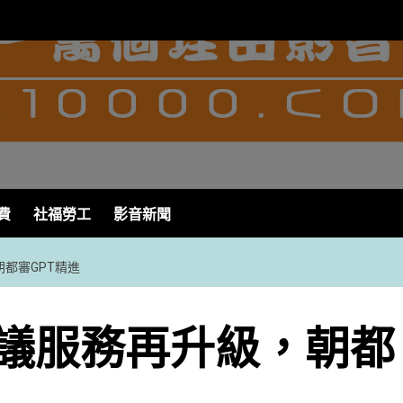
費
社福勞工
影音新聞
都審GPT精進
議服務再升級，朝都