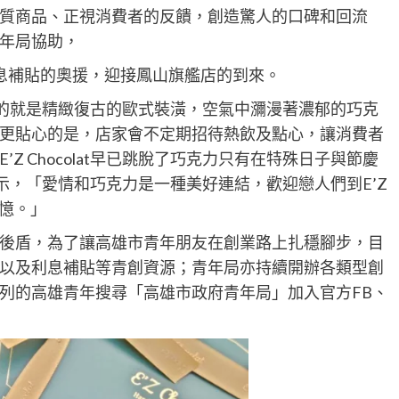
質商品、正視消費者的反饋，創造驚人的口碑和回流
年局協助，
息補貼的奧援，迎接鳳山旗艦店的到來。
映入眼簾的就是精緻復古的歐式裝潢，空氣中瀰漫著濃郁的巧克
更貼心的是，店家會不定期招待熱飲及點心，讓消費者
Z Chocolat早已跳脫了巧克力只有在特殊日子與節慶
示，「愛情和巧克力是一種美好連結，歡迎戀人們到E’Z
回憶。」
後盾，為了讓高雄市青年朋友在創業路上扎穩腳步，目
以及利息補貼等青創資源；青年局亦持續開辦各類型創
列的高雄青年搜尋「高雄市政府青年局」加入官方FB、