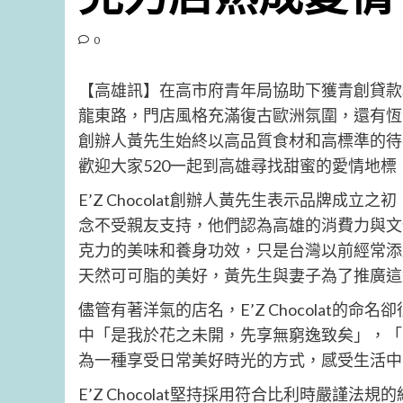
0
【高雄訊】在高市府青年局協助下獲青創貸款利息
龍東路，門店風格充滿復古歐洲氛圍，還有恆
創辦人黃先生始終以高品質食材和高標準的待客之
歡迎大家520一起到高雄尋找甜蜜的愛情地標，到
E’Z Chocolat創辦人黃先生表示品牌
念不受親友支持，他們認為高雄的消費力與文
克力的美味和養身功效，只是台灣以前經常添
天然可可脂的美好，黃先生與妻子為了推廣這
儘管有著洋氣的店名，E’Z Chocolat
中「是我於花之未開，先享無窮逸致矣」，「
為一種享受日常美好時光的方式，感受生活中
E’Z Chocolat堅持採用符合比利時嚴