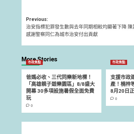
Post
Previous:
治安指標犯罪發生數與去年同期相較均顯著下降 陳
navigation
感謝警察同仁為城市治安付出貢獻
More Stories
市政焦點
市政焦點
爸媽必收、三代同樂新地標！
支援市政
「高雄親子遊樂園區」8/8盛大
產！楠梓
開幕 30多項設施暑假全面免費
8月20日
玩
0
0