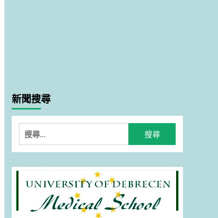
新聞搜尋
搜
尋
關
鍵
字: