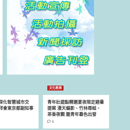
文化教育
深化智慧城市交
青年壯遊點精選夏夜限定避暑
拜會東京都副知事
提案 漫天蝠影、竹林尋蛙、
茶香夜觀 邀青年暮色出發
0