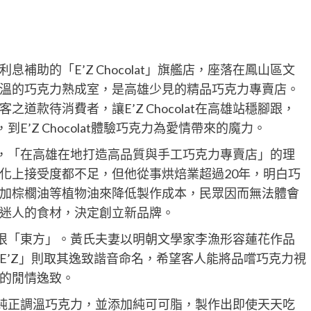
補助的「E’Z Chocolat」旗艦店，座落在鳳山區文
溫的巧克力熟成室，是高雄少見的精品巧克力專賣店。
道款待消費者，讓E’Z Chocolat在高雄站穩腳跟，
E’Z Chocolat體驗巧克力為愛情帶來的魔力。
成立之初，「在高雄在地打造高品質與手工巧克力專賣店」的理
化上接受度都不足，但他從事烘焙業超過20年，明白巧
加棕櫚油等植物油來降低製作成本，民眾因而無法體會
迷人的食材，決定創立新品牌。
的命名卻很「東方」。黃氏夫妻以明朝文學家李漁形容蓮花作品
E’Z」則取其逸致諧音命名，希望客人能將品嚐巧克力視
的閒情逸致。
謹法規的純正調溫巧克力，並添加純可可脂，製作出即使天天吃