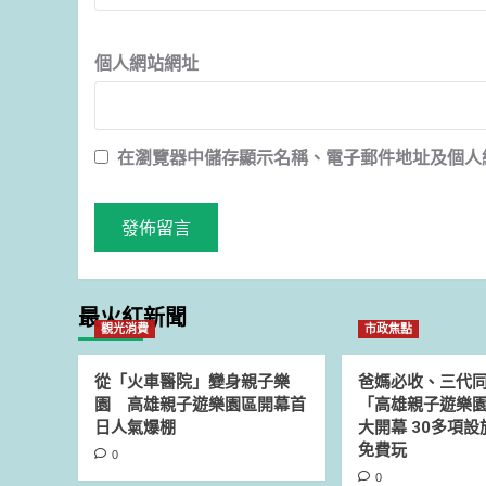
個人網站網址
在
瀏覽器
中儲存顯示名稱、電子郵件地址及個人
最火紅新聞
觀光消費
市政焦點
從「火車醫院」變身親子樂
爸媽必收、三代
園 高雄親子遊樂園區開幕首
「高雄親子遊樂園
日人氣爆棚
大開幕 30多項
免費玩
0
0