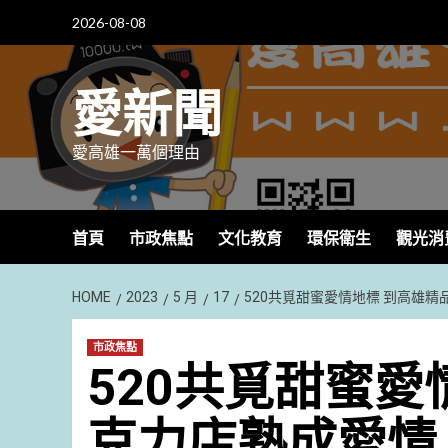
Skip
2026-08-08
to
content
愛新聞
愛高雄一萬個理由
首頁
市政焦點
文化教育
環保衛生
觀光消
HOME
2023
5 月
17
520共覓甜蜜愛情地標 到高雄
市政焦點
520共覓甜蜜愛
克力店熟成愛情