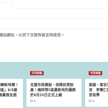
網站網址，以供下次發佈留言時使用。
市政焦點
市政焦點
同樂新地標！
支援市政建設、保障民眾財
高雄、東京
區」8/8盛
產！楠梓等5區最新地形圖將
流 李懷仁
設施暑假全面
於8月20日正式上線
宮坂學
0
0