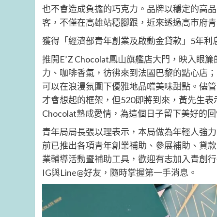
也不會造成負擔的巧克力。品牌以穩定的高品
客，不僅在高雄站穩腳跟，近來透過高市府青
獲得「經濟部青年創業及啟動金貸款」5年利
推開E’Z Chocolat鳳山旗艦店大門，
力、咖啡香氣，彷彿來到法國巴黎的點心店；
可以在浪漫氛圍下優雅地品嚐美味甜點。儘管E’
才會想起的框架，但520即將到來，黃先生表
Chocolat熟成愛情，為這個日子留下美好的
青年局局長張以理表示，本局做為年輕人強力
前已推出各項青年創業補助、參展補助、貸款
業輔導活動暨補助工具，歡迎有志加入青創行
IG與Line@好友，隨時掌握第一手消息。