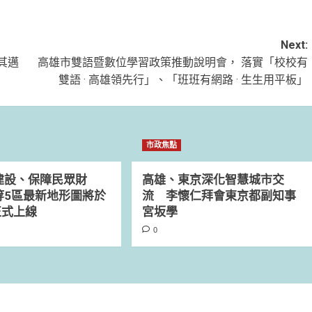
Next:
其邁
高雄市雙語暨數位學習政策推動說明會， 落實「校校有
雙語 · 高雄領先行」、「班班有網路 · 生生用平板」
市政焦點
建設、保障民眾財
高雄、東京深化智慧城市交
等5區最新地形圖將於
流 李懷仁拜會東京都副知事
正式上線
宮坂學
0