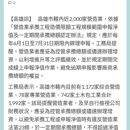
0
【高雄訊】 高雄市轄內近2,000家營造業，依據
「營造業承攬工程造價限額工程規模範圍申報淨
值及一定期間承攬總額認定辦法」規定，應於每
年6月1日至7月31日期限內辧理申報。工務局提
醒，營造業者應妥為控管承攬總額或儘速辦理增
資，以利增進升等之評鑑績效，並於規定期間完
成線上申報淨值作業，避免逾期申報影響廠商承
攬總額的權益。
工務局表示，高雄市轄內目前有1,172家綜合營造
業、78家專業營造業、742家土木包工業合計
1,992家。該局提醒營造業者，及早自行檢視公司
財務狀況，應妥為控管承攬總額或儘速辦理增
資，以避免承攬工程或申報淨值時有違反營造業
法第23條，於一定期間承攬總額，不得超過淨值