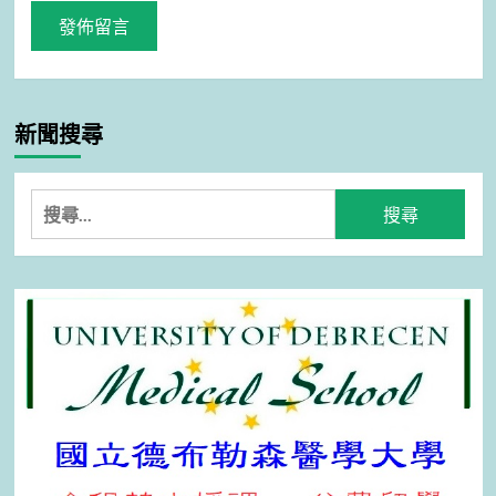
新聞搜尋
搜
尋
關
鍵
字: