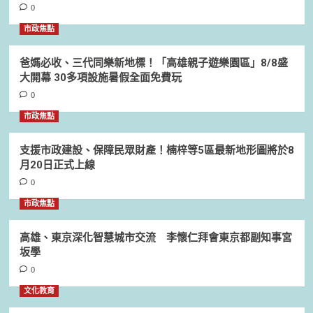
0
市政焦點
爸媽必收、三代同樂新地標！「高雄親子遊樂園區」8/8盛
大開幕 30多項設施暑假全面免費玩
0
市政焦點
支援市政建設、保障民眾財產！楠梓等5區最新地形圖將於8
月20日正式上線
0
市政焦點
高雄、東京深化智慧城市交流 李懷仁拜會東京都副知事宮
坂學
0
文化教育