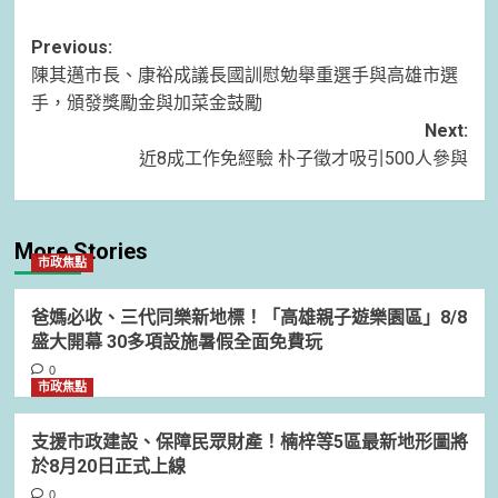
Post
Previous:
陳其邁市長、康裕成議長國訓慰勉舉重選手與高雄市選
navigation
手，頒發獎勵金與加菜金鼓勵
Next:
近8成工作免經驗 朴子徵才吸引500人參與
More Stories
市政焦點
爸媽必收、三代同樂新地標！「高雄親子遊樂園區」8/8
盛大開幕 30多項設施暑假全面免費玩
0
市政焦點
支援市政建設、保障民眾財產！楠梓等5區最新地形圖將
於8月20日正式上線
0