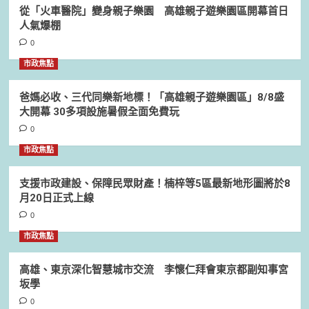
從「火車醫院」變身親子樂園 高雄親子遊樂園區開幕首日
人氣爆棚
0
市政焦點
爸媽必收、三代同樂新地標！「高雄親子遊樂園區」8/8盛
大開幕 30多項設施暑假全面免費玩
0
市政焦點
支援市政建設、保障民眾財產！楠梓等5區最新地形圖將於8
月20日正式上線
0
市政焦點
高雄、東京深化智慧城市交流 李懷仁拜會東京都副知事宮
坂學
0