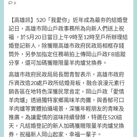
0
【高雄訊】520「我愛你」近年成為最夯的結婚登
記日，高雄市岡山戶政事務所為向新人們送上祝
福 ，於5月20 日當日上午9時至12時至戶所辦理結
婚登記新人，除獲贈高雄市政府民政局相框存錢
筒外，另參加指定任務萌拍上傳岡山戶政FB追蹤
分享，還可加碼獲贈限量羊肉爐兌換券。
高雄市政府民政局局長閻青智表示，高雄市政府
斥資改造20處戶政所結婚背板，融合浪漫元素行
銷各區在地特色深獲民眾肯定，岡山戶政「愛情
羊肉爐」透過獨特家鄉風味羊肉攤，與香郁可口
羊肉爐等實體拍攝場景，深獲年輕朋友的青睞及
推廣。為讓愛情的滋味持續發酵，特選在520這
天，凡結婚登記的新人加碼獲贈限量羊肉爐兌換
券，祝福新人岡山起家、幸福一輩子。