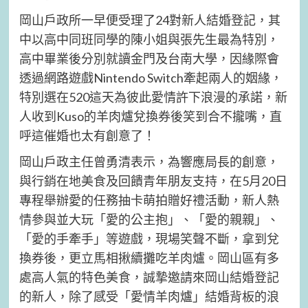
岡山戶政所一早便受理了24對新人結婚登記，其
中以高中同班同學的陳小姐與張先生最為特別，
高中畢業後分別就讀金門及台南大學，因緣際會
透過網路遊戲Nintendo Switch牽起兩人的姻緣，
特別選在520這天為彼此愛情許下浪漫的承諾，新
人收到Kuso的羊肉爐兌換券後笑到合不攏嘴，直
呼這催婚也太有創意了！
岡山戶政主任曾勇清表示，為響應局長的創意，
與行銷在地美食及回饋青年朋友支持，在5月20日
專程舉辦愛的任務抽卡萌拍贈好禮活動，新人熱
情參與並大玩「愛的公主抱」、「愛的親親」、
「愛的手牽手」等遊戲，現場笑聲不斷，拿到兌
換券後，更立馬相揪續攤吃羊肉爐。岡山區有多
處高人氣的特色美食，誠摯邀請來岡山結婚登記
的新人，除了感受「愛情羊肉爐」結婚背板的浪