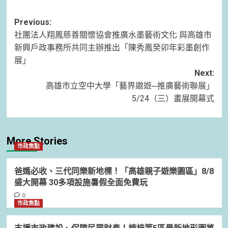
Post
Previous:
社團法人翔鳳慈善關懷協會推廣水墨藝術文化 與高雄市
navigation
新興戶政事務所共同主辦推出「陳秀鳳癸卯年彩墨創作
展」
Next:
高雄市立空中大學「藝界遨遊─推廣藝術聯展」
5/24（三）畫展開幕式
More Stories
市政焦點
爸媽必收、三代同樂新地標！「高雄親子遊樂園區」8/8
盛大開幕 30多項設施暑假全面免費玩
0
市政焦點