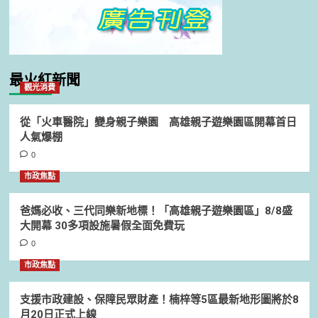
最火紅新聞
觀光消費
從「火車醫院」變身親子樂園 高雄親子遊樂園區開幕首日
人氣爆棚
0
市政焦點
爸媽必收、三代同樂新地標！「高雄親子遊樂園區」8/8盛
大開幕 30多項設施暑假全面免費玩
0
市政焦點
支援市政建設、保障民眾財產！楠梓等5區最新地形圖將於8
月20日正式上線