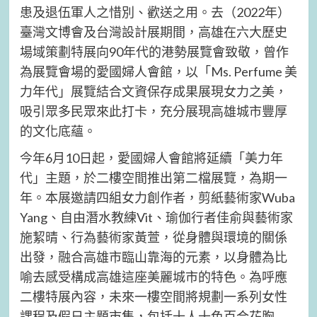
患及退伍軍人之惜別、歡送之用。去（2022年）
臺灣文博會及台灣設計展期間，高雄在六大歷史
場域策劃特展向90年代的港勢展覽會致敬，曾作
為展覽會場的愛國婦人會館，以「Ms. Perfume 美
力年代」展覽結合文資保存成果展現女力之美，
吸引眾多民眾來此打卡，充分展現高雄城市豐厚
的文化底蘊。
今年6月10日起，愛國婦人會館將延續「美力年
代」主題，於二樓空間推出第二檔展覽，為期一
年。本展邀請四組女力創作者，剪紙藝術家Wuba
Yang、自由潛水教練Vit、瑜伽行者佳俞與藝術家
施絜晴、行為藝術家黃萱，從身體與環境的關係
出發，融合高雄市臨山靠海的元素，以身體為比
喻去感受構成高雄這座美麗城市的特色。為呼應
二樓特展內容，未來一樓空間將規劃一系列女性
課程及假日主題市集，包括十人十色百合花胸