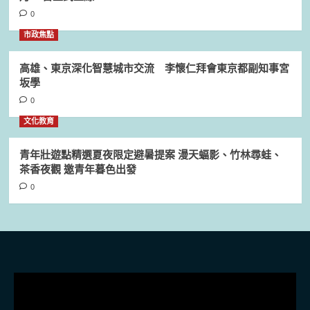
0
市政焦點
高雄、東京深化智慧城市交流 李懷仁拜會東京都副知事宮
坂學
0
文化教育
青年壯遊點精選夏夜限定避暑提案 漫天蝠影、竹林尋蛙、
茶香夜觀 邀青年暮色出發
0