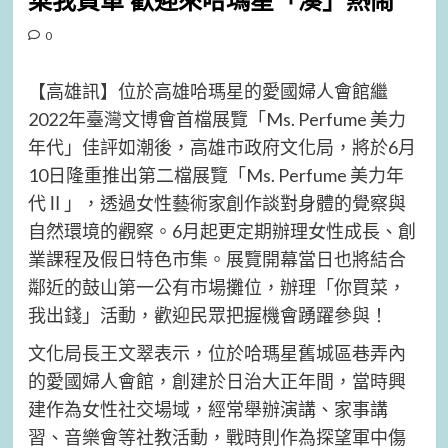
菜我買單 歡迎來哈瑪星「湊」熱鬧
0
【高雄訊】位於高雄哈瑪星的愛國婦人會館繼
2022年臺灣文博會首檔展覽「Ms. Perfume 美力
年代」佳評如潮後，高雄市政府文化局，將於6月
10日隆重推出第二檔展覽「Ms. Perfume 美力年
代Ⅱ」，透過女性藝術家創作談對身體的覺察與
自然環境的觀察。6月起更定期辦理女性成長、創
業課程及假日特色市集。展覽開幕當日也將結合
鄰近的鼓山第一公有市場攤位，辦理「你買菜，
我出錢」活動，歡迎民眾把握機會踴躍參與！
文化局長王文翠表示，位於哈瑪星舊城區巷弄內
的愛國婦人會館，創建於日治大正年間，當時興
建作為女性社交場域，經常舉辦演講、家事講
習、音樂會等社教活動，戰時則作為探望軍中傷