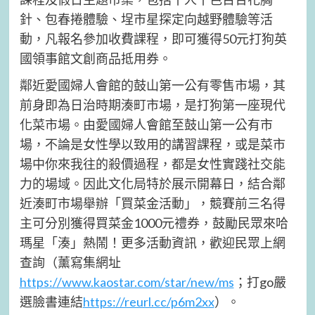
針、包春捲體驗、埕市星探定向越野體驗等活
動，凡報名參加收費課程，即可獲得50元打狗英
國領事館文創商品抵用券。
鄰近愛國婦人會館的鼓山第一公有零售市場，其
前身即為日治時期湊町市場，是打狗第一座現代
化菜市場。由愛國婦人會館至鼓山第一公有市
場，不論是女性學以致用的講習課程，或是菜市
場中你來我往的殺價過程，都是女性實踐社交能
力的場域。因此文化局特於展示開幕日，結合鄰
近湊町市場舉辦「買菜金活動」，競賽前三名得
主可分別獲得買菜金1000元禮券，鼓勵民眾來哈
瑪星「湊」熱鬧！更多活動資訊，歡迎民眾上網
查詢（薰寫集網址
https://www.kaostar.com/star/new/ms
；打go嚴
選臉書連結
https://reurl.cc/p6m2xx
）。