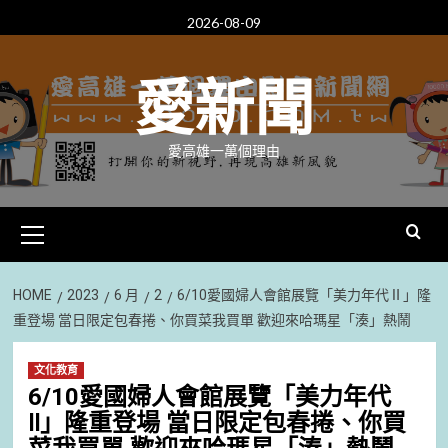
Skip
2026-08-09
to
content
愛新聞
愛高雄一萬個理由
Primary
Menu
HOME
2023
6 月
2
6/10愛國婦人會館展覽「美力年代Ⅱ」隆
重登場 當日限定包春捲、你買菜我買單 歡迎來哈瑪星「湊」熱鬧
文化教育
6/10愛國婦人會館展覽「美力年代
Ⅱ」隆重登場 當日限定包春捲、你買