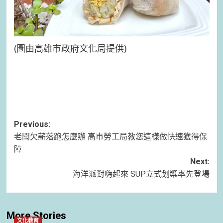
(圖由高雄市政府文化局提供)
Post
Previous:
老闆欠薪落跑怎麼辦 高市勞工局教您這樣做快速獲得保
navigation
障
Next:
海洋派對嗨起來 SUP立式划槳率先登場
More Stories
文化教育