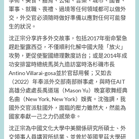
學術、美食、體育、公衛、音樂、城市、國會、
軍事、就職、喪禮、過境等任何領域都可以做外
交，外交官必須隨時做好準備以應對任何可能發
生的狀況。
沈正宗分享許多外交故事，包括2017年銜命緊急
趕赴聖露西亞，不僅順利化解中國大陸「放火」
攻勢，更促使聖國總理數度訪台；或是2014年成
功安排當時總統馬英九造訪當時洛杉磯市長
Antino Villarai-gosa並於官邸用餐；又如去
（2022）年奉派外交部南部辦事處，與時任AIT
高雄分處處長禹道瑞（Mason Yu）晚宴歌舞經典
名曲（New York, New York）娛賓。沈強調，我
國外交官派駐國外，面臨的壓力雖然大，然能為
國家奉獻一己之力仍感榮幸。
沈正宗為中國文化大學中美關係研究所碩士、外
交領事人員講習所結業、並曾於英國里茲大學研