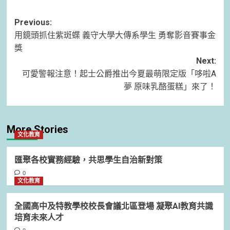
Post
Previous:
用鏡頭抓住紫斑蝶 義守大學大傳系學生 勇奪影音賽事金
navigation
獎
Next:
可愛警報注意！起士公爵推出今夏最萌限定版「哆啦A
夢 原味乳酪蛋糕」來了！
More Stories
文化教育
匯聚各校實務經驗，共思學生自治新對策
0
文化教育
全國高中及特教學校校長會議北區登場 凝聚AI教育共識
培育未來人才