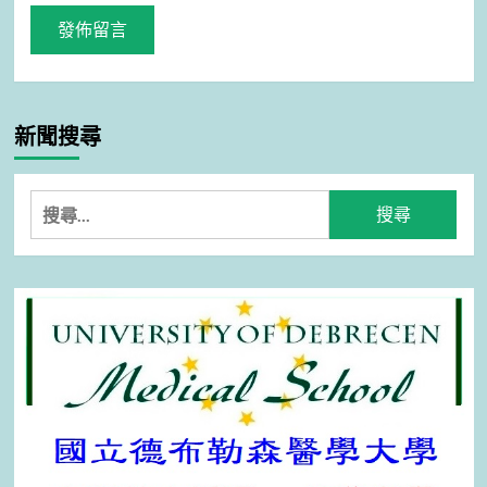
新聞搜尋
搜
尋
關
鍵
字: