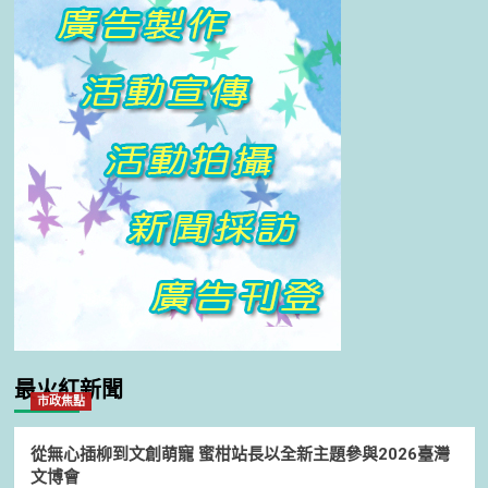
最火紅新聞
市政焦點
從無心插柳到文創萌寵 蜜柑站長以全新主題參與2026臺灣
文博會