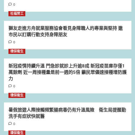
0
社福勞工
獅友走進方舟就業服務協會看見身障職人的專業與堅持 邀
市民以訂購行動支持身障朋友
0
環保衛生
新冠疫情持續升溫 門急診就診上升逾8成 新冠疫苗庫存僅1
萬餘劑 近一周接種量是前一週的5倍 籲民眾儘速接種增防護
力
0
環保衛生
暑假旅遊人際接觸頻繁腸病毒仍有升溫風險 衛生局提醒勤
洗手有症狀快就醫
0
環保衛生