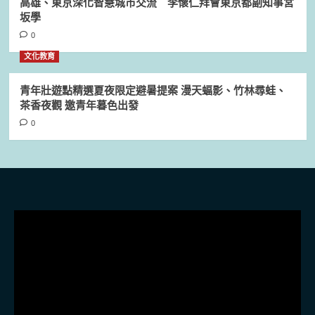
高雄、東京深化智慧城市交流 李懷仁拜會東京都副知事宮
坂學
0
文化教育
青年壯遊點精選夏夜限定避暑提案 漫天蝠影、竹林尋蛙、
茶香夜觀 邀青年暮色出發
0