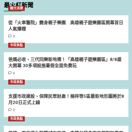
最火紅新聞
觀光消費
從「火車醫院」變身親子樂園 高雄親子遊樂園區開幕首日
人氣爆棚
0
市政焦點
爸媽必收、三代同樂新地標！「高雄親子遊樂園區」8/8盛
大開幕 30多項設施暑假全面免費玩
0
市政焦點
支援市政建設、保障民眾財產！楠梓等5區最新地形圖將於8
月20日正式上線
0
市政焦點