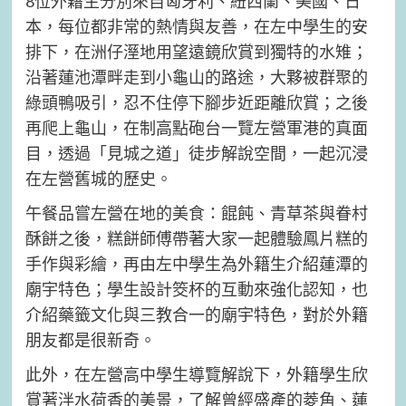
8位外籍生分別來自匈牙利、紐西蘭、美國、日
本，每位都非常的熱情與友善，在左中學生的安
排下，在洲仔溼地用望遠鏡欣賞到獨特的水雉；
沿著蓮池潭畔走到小龜山的路途，大夥被群聚的
綠頭鴨吸引，忍不住停下腳步近距離欣賞；之後
再爬上龜山，在制高點砲台一覽左營軍港的真面
目，透過「見城之道」徒步解說空間，一起沉浸
在左營舊城的歷史。
午餐品嘗左營在地的美食：餛飩、青草茶與眷村
酥餅之後，糕餅師傅帶著大家一起體驗鳳片糕的
手作與彩繪，再由左中學生為外籍生介紹蓮潭的
廟宇特色；學生設計筊杯的互動來強化認知，也
介紹藥籤文化與三教合一的廟宇特色，對於外籍
朋友都是很新奇。
此外，在左營高中學生導覽解說下，外籍學生欣
賞著泮水荷香的美景，了解曾經盛產的菱角、蓮