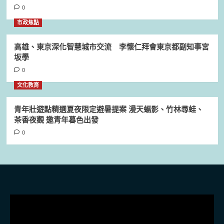
0
市政焦點
高雄、東京深化智慧城市交流 李懷仁拜會東京都副知事宮
坂學
0
文化教育
青年壯遊點精選夏夜限定避暑提案 漫天蝠影、竹林尋蛙、
茶香夜觀 邀青年暮色出發
0