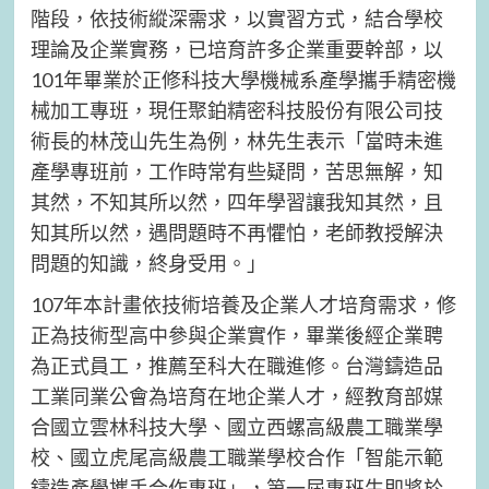
階段，依技術縱深需求，以實習方式，結合學校
理論及企業實務，已培育許多企業重要幹部，以
101年畢業於正修科技大學機械系產學攜手精密機
械加工專班，現任聚鉑精密科技股份有限公司技
術長的林茂山先生為例，林先生表示「當時未進
產學專班前，工作時常有些疑問，苦思無解，知
其然，不知其所以然，四年學習讓我知其然，且
知其所以然，遇問題時不再懼怕，老師教授解決
問題的知識，終身受用。」
107年本計畫依技術培養及企業人才培育需求，修
正為技術型高中參與企業實作，畢業後經企業聘
為正式員工，推薦至科大在職進修。台灣鑄造品
工業同業公會為培育在地企業人才，經教育部媒
合國立雲林科技大學、國立西螺高級農工職業學
校、國立虎尾高級農工職業學校合作「智能示範
鑄造產學攜手合作專班」，第一屆專班生即將於