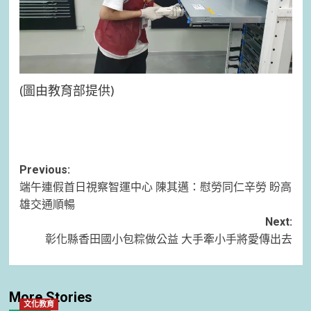
(圖由教育部提供)
Post
Previous:
端午連假首日視察智運中心 陳其邁：慰勞同仁辛勞 盼高
navigation
雄交通順暢
Next:
彰化縣香田國小包粽做公益 大手牽小手將愛傳出去
More Stories
文化教育