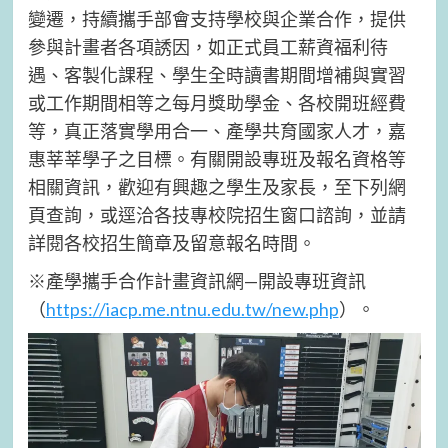
變遷，持續攜手部會支持學校與企業合作，提供
參與計畫者各項誘因，如正式員工薪資福利待
遇、客製化課程、學生全時讀書期間增補與實習
或工作期間相等之每月獎助學金、各校開班經費
等，真正落實學用合一、產學共育國家人才，嘉
惠莘莘學子之目標。有關開設專班及報名資格等
相關資訊，歡迎有興趣之學生及家長，至下列網
頁查詢，或逕洽各技專校院招生窗口諮詢，並請
詳閱各校招生簡章及留意報名時間。
※產學攜手合作計畫資訊網—開設專班資訊
（
https://iacp.me.ntnu.edu.tw/new.php
）。