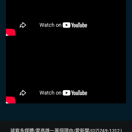
竣宥多媒體/愛高雄一萬個理由/愛新聞/(07)749-1312
|