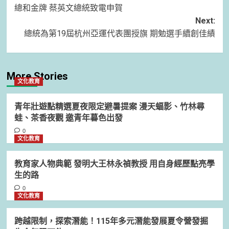
navigation
總和金牌 蔡英文總統致電申賀
Next:
總統為第19屆杭州亞運代表團授旗 期勉選手續創佳績
More Stories
文化教育
青年壯遊點精選夏夜限定避暑提案 漫天蝠影、竹林尋
蛙、茶香夜觀 邀青年暮色出發
0
文化教育
教育家人物典範 發明大王林永禎教授 用自身經歷點亮學
生的路
0
文化教育
跨越限制，探索潛能！115年多元潛能發展夏令營發掘