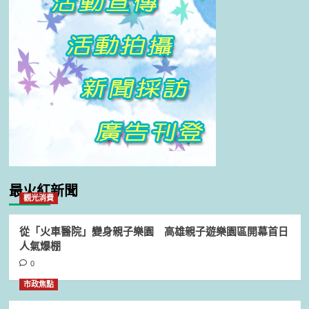
最火紅新聞
觀光消費
從「火車醫院」變身親子樂園 高雄親子遊樂園區開幕首日
人氣爆棚
0
市政焦點