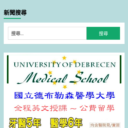
新聞搜尋
搜
尋
關
鍵
字: