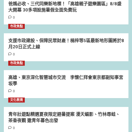
爸媽必收、三代同樂新地標！「高雄親子遊樂園區」8/8盛
大開幕 30多項設施暑假全面免費玩
0
市政焦點
支援市政建設、保障民眾財產！楠梓等5區最新地形圖將於8
月20日正式上線
0
市政焦點
高雄、東京深化智慧城市交流 李懷仁拜會東京都副知事宮
坂學
0
文化教育
青年壯遊點精選夏夜限定避暑提案 漫天蝠影、竹林尋蛙、
茶香夜觀 邀青年暮色出發
0