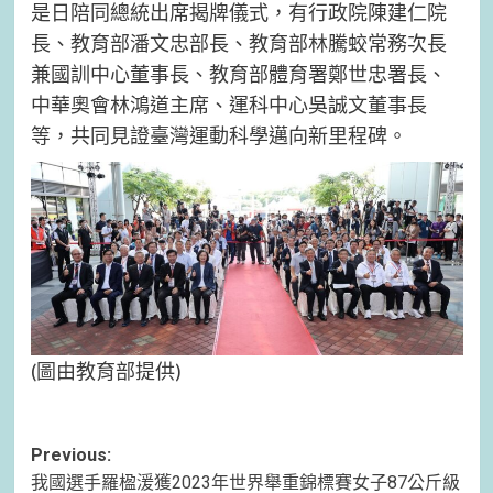
是日陪同總統出席揭牌儀式，有行政院陳建仁院
長、教育部潘文忠部長、教育部林騰蛟常務次長
兼國訓中心董事長、教育部體育署鄭世忠署長、
中華奧會林鴻道主席、運科中心吳誠文董事長
等，共同見證臺灣運動科學邁向新里程碑。
(圖由教育部提供)
Post
Previous:
我國選手羅楹湲獲2023年世界舉重錦標賽女子87公斤級