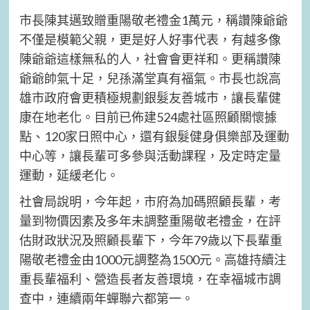
市長陳其邁致贈重陽敬老禮金1萬元，稱讚陳爺爺
不僅是模範父親，更是好人好事代表，有越多像
陳爺爺這樣無私的人，社會會更祥和。更稱讚陳
爺爺帥氣十足，兒孫滿堂真有福氣。市長也說高
雄市政府會更積極規劃銀髮友善城市，讓長輩健
康在地老化。目前已佈建524處社區照顧關懷據
點、120家日照中心，還有銀髮健身俱樂部及運動
中心等，讓長輩可多參與活動課程，及定時定量
運動，延緩老化。
社會局說明，今年起，市府為加碼照顧長輩，考
量到物價因素及多年未調整重陽敬老禮金，在評
估財政狀況及照顧長輩下，今年79歲以下長輩重
陽敬老禮金由1000元調整為1500元。高雄持續注
重長輩福利、營造長者友善環境，在幸福城市調
查中，連續兩年蟬聯六都第一。