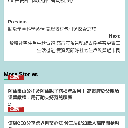
(圖由高雄市政府社會局提供)
Post
Previous:
點燃學童科學熱情 實驗教材包引領探索之旅
navigation
Next:
致贈社宅住戶中秋賀禮 高市府預告凱旋青樹將有更豐富
生活機能 實質照顧好社宅住戶與鄰近市民
More Stories
社福勞工
阿蓮崗山公托及阿蓮親子館揭牌啟用！ 高市府於父親節
溫馨獻禮，用行動支持育兒家庭
0
社福勞工
億級CEO分享跨界創業心法 勞工局8/23職人講座開始報