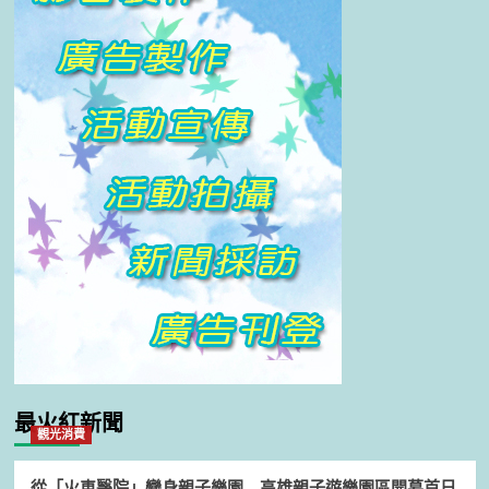
最火紅新聞
觀光消費
從「火車醫院」變身親子樂園 高雄親子遊樂園區開幕首日