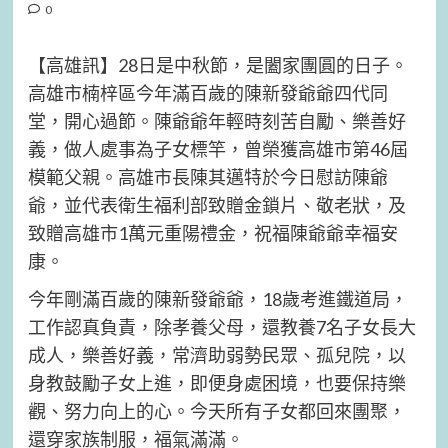
0
【高雄訊】28日是中秋節，是闔家團圓的日子。
高雄市楠梓區今年滿百歲的陳新發爺爺四代同
堂，開心過節。陳爺爺年輕時刻苦自勵、樂善好
義，做人處事為子女標竿，曾榮獲高雄市第46屆
模範父親。高雄市長陳其邁特於今日慰訪陳爺
爺，並代表衛生福利部致贈金鎖片、敬老狀，及
致贈高雄市1萬元重陽禮金，祝福陳爺爺幸福安
康。
今年剛滿百歲的陳新發爺爺，18歲考進鐵道局，
工作認真負責，除孝養父母，還教養7名子女長大
成人，樂善好義，常濟助弱勢民眾、孤兒院，以
身教鼓勵子女上進，即便身處困境，也要保持樂
觀、努力向上的心。今天所有子女都回來團聚，
還穿家族制服，福氣滿滿。