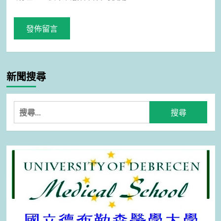
新聞搜尋
搜
尋
關
鍵
字: