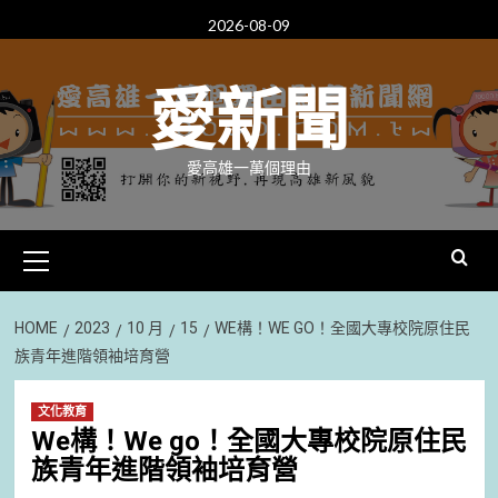
Skip
2026-08-09
to
content
愛新聞
愛高雄一萬個理由
Primary
Menu
HOME
2023
10 月
15
WE構！WE GO！全國大專校院原住民
族青年進階領袖培育營
文化教育
We構！We go！全國大專校院原住民
族青年進階領袖培育營