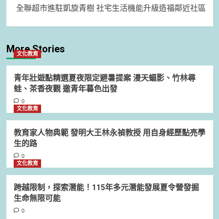
全聯超市進駐凱旋青樹 社宅生活機能升級造福鄰近社區
More Stories
文化教育
青年壯遊點精選夏夜限定避暑提案 漫天蝠影、竹林尋
蛙、茶香夜觀 邀青年暮色出發
0
文化教育
教育家人物典範 發明大王林永禎教授 用自身經歷點亮學
生的路
0
文化教育
跨越限制，探索潛能！115年多元潛能發展夏令營發掘
生命無限可能
0