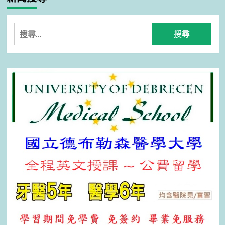
搜
尋
關
鍵
字: