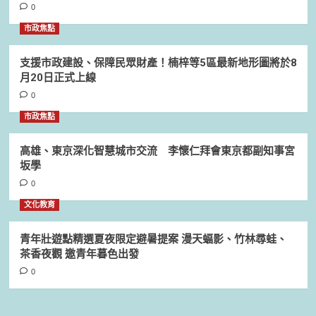
0
市政焦點
支援市政建設、保障民眾財產！楠梓等5區最新地形圖將於8
月20日正式上線
0
市政焦點
高雄、東京深化智慧城市交流 李懷仁拜會東京都副知事宮
坂學
0
文化教育
青年壯遊點精選夏夜限定避暑提案 漫天蝠影、竹林尋蛙、
茶香夜觀 邀青年暮色出發
0