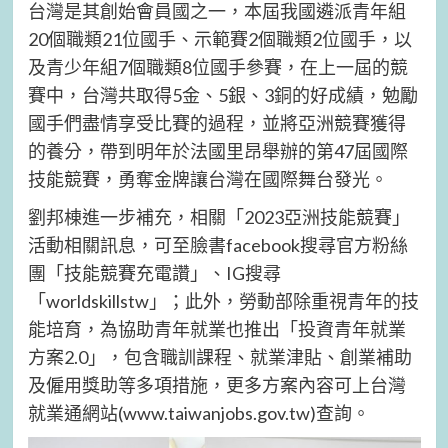
台灣是其創始會員國之一，本屆我國遴派青年組
20個職類21位國手、示範賽2個職類2位國手，以
及青少年組7個職類8位國手參賽，在上一屆的競
賽中，台灣共取得5金、5銀、3銅的好成績，勉勵
國手們盡情享受比賽的過程，並將亞洲競賽獲得
的養分，帶到明年於法國里昂舉辦的第47屆國際
技能競賽，勇奪金牌讓台灣在國際舞台發光。
劉邦棟進一步補充，相關「2023亞洲技能競賽」
活動相關訊息，可至臉書facebook搜尋官方粉絲
團「技能競賽充電讚」、IG搜尋
「worldskillstw」；此外，勞動部除重視青年的技
能培育，為協助青年就業也推出「投資青年就業
方案2.0」，包含職訓課程、就業津貼、創業補助
及僱用獎助等多項措施，更多方案內容可上台灣
就業通網站(www.taiwanjobs.gov.tw)查詢。