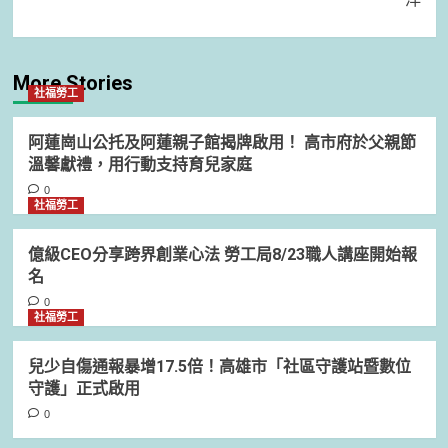
More Stories
社福勞工
阿蓮崗山公托及阿蓮親子館揭牌啟用！ 高市府於父親節
溫馨獻禮，用行動支持育兒家庭
0
社福勞工
億級CEO分享跨界創業心法 勞工局8/23職人講座開始報
名
0
社福勞工
兒少自傷通報暴增17.5倍！高雄市「社區守護站暨數位
守護」正式啟用
0