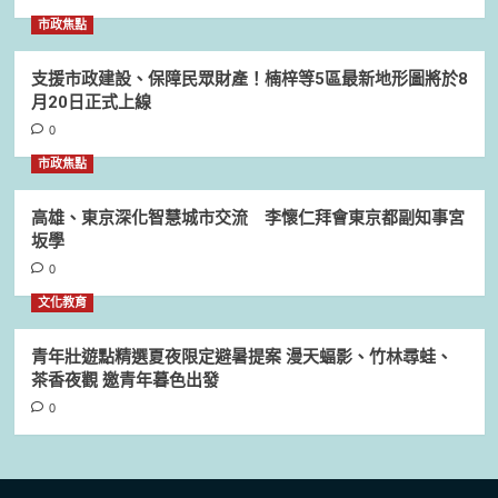
市政焦點
支援市政建設、保障民眾財產！楠梓等5區最新地形圖將於8
月20日正式上線
0
市政焦點
高雄、東京深化智慧城市交流 李懷仁拜會東京都副知事宮
坂學
0
文化教育
青年壯遊點精選夏夜限定避暑提案 漫天蝠影、竹林尋蛙、
茶香夜觀 邀青年暮色出發
0