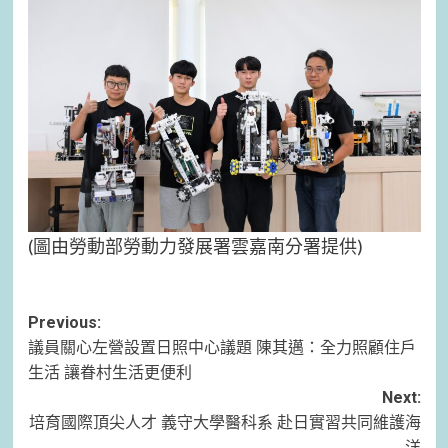
(圖由勞動部勞動力發展署雲嘉南分署提供)
Post
Previous:
議員關心左營設置日照中心議題 陳其邁：全力照顧住戶
navigation
生活 讓眷村生活更便利
Next:
培育國際頂尖人才 義守大學醫科系 赴日實習共同維護海
洋