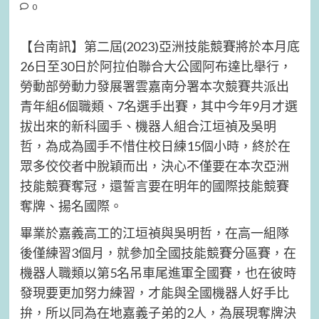
0
【台南訊】第二屆(2023)亞洲技能競賽將於本月底
26日至30日於阿拉伯聯合大公國阿布達比舉行，
勞動部勞動力發展署雲嘉南分署本次競賽共派出
青年組6個職類、7名選手出賽，其中今年9月才選
拔出來的新科國手、機器人組合江垣禎及吳明
哲，為成為國手不惜住校日練15個小時，終於在
眾多佼佼者中脫穎而出，決心不僅要在本次亞洲
技能競賽奪冠，還誓言要在明年的國際技能競賽
奪牌、揚名國際。
畢業於嘉義高工的江垣禎與吳明哲，在高一組隊
後僅練習3個月，就參加全國技能競賽分區賽，在
機器人職類以第5名吊車尾進軍全國賽，也在彼時
發現要更加努力練習，才能與全國機器人好手比
拚，所以同為在地嘉義子弟的2人，為展現奪牌決