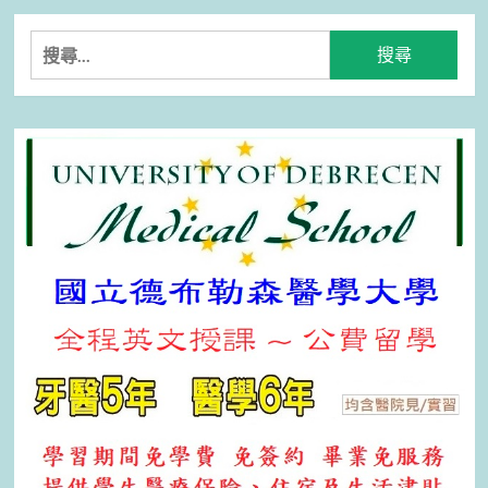
搜
尋
關
鍵
字: